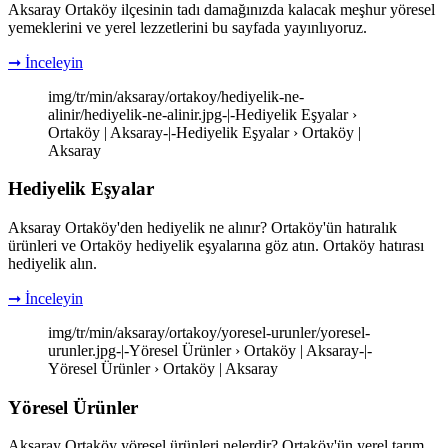
Aksaray Ortaköy ilçesinin tadı damağınızda kalacak meşhur yöresel
yemeklerini ve yerel lezzetlerini bu sayfada yayınlıyoruz.
➞ İnceleyin
img/tr/min/aksaray/ortakoy/hediyelik-ne-
alinir/hediyelik-ne-alinir.jpg-|-Hediyelik Eşyalar ›
Ortaköy | Aksaray-|-Hediyelik Eşyalar › Ortaköy |
Aksaray
Hediyelik Eşyalar
Aksaray Ortaköy'den hediyelik ne alınır? Ortaköy'ün hatıralık
ürünleri ve Ortaköy hediyelik eşyalarına göz atın. Ortaköy hatırası
hediyelik alın.
➞ İnceleyin
img/tr/min/aksaray/ortakoy/yoresel-urunler/yoresel-
urunler.jpg-|-Yöresel Ürünler › Ortaköy | Aksaray-|-
Yöresel Ürünler › Ortaköy | Aksaray
Yöresel Ürünler
Aksaray Ortaköy yöresel ürünleri nelerdir? Ortaköy'ün yerel tarım