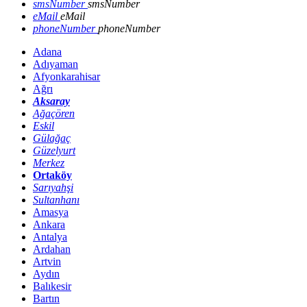
smsNumber
smsNumber
eMail
eMail
phoneNumber
phoneNumber
Adana
Adıyaman
Afyonkarahisar
Ağrı
Aksaray
Ağaçören
Eskil
Gülağaç
Güzelyurt
Merkez
Ortaköy
Sarıyahşi
Sultanhanı
Amasya
Ankara
Antalya
Ardahan
Artvin
Aydın
Balıkesir
Bartın