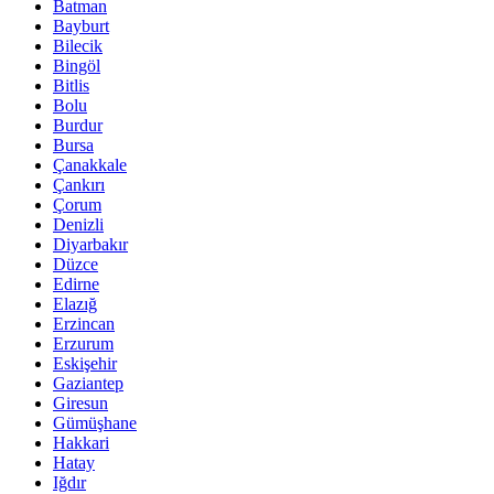
Batman
Bayburt
Bilecik
Bingöl
Bitlis
Bolu
Burdur
Bursa
Çanakkale
Çankırı
Çorum
Denizli
Diyarbakır
Düzce
Edirne
Elazığ
Erzincan
Erzurum
Eskişehir
Gaziantep
Giresun
Gümüşhane
Hakkari
Hatay
Iğdır