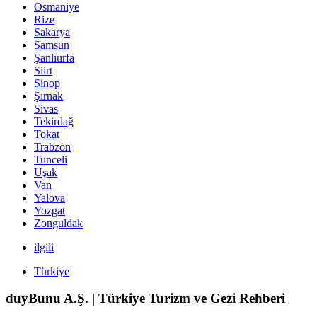
Osmaniye
Rize
Sakarya
Samsun
Şanlıurfa
Siirt
Sinop
Şırnak
Sivas
Tekirdağ
Tokat
Trabzon
Tunceli
Uşak
Van
Yalova
Yozgat
Zonguldak
ilgili
Türkiye
duyBunu A.Ş. | Türkiye Turizm ve Gezi Rehberi