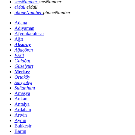
smsNumber
smsNumber
eMail
eMail
phoneNumber
phoneNumber
Adana
Adıyaman
Afyonkarahisar
Ağrı
Aksaray
Ağaçören
Eskil
Gülağaç
Güzelyurt
Merkez
Ortaköy
Sarıyahşi
Sultanhanı
Amasya
Ankara
Antalya
Ardahan
Artvin
Aydın
Balıkesir
Bartın