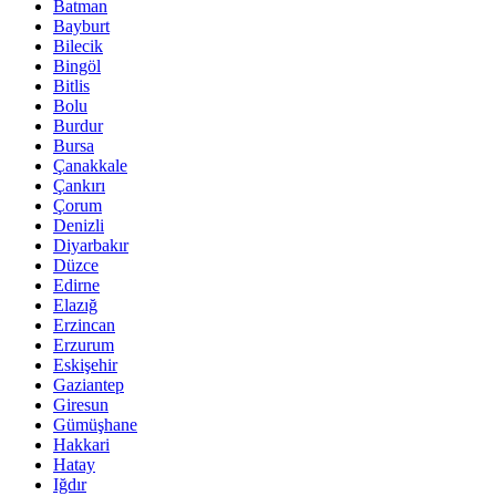
Batman
Bayburt
Bilecik
Bingöl
Bitlis
Bolu
Burdur
Bursa
Çanakkale
Çankırı
Çorum
Denizli
Diyarbakır
Düzce
Edirne
Elazığ
Erzincan
Erzurum
Eskişehir
Gaziantep
Giresun
Gümüşhane
Hakkari
Hatay
Iğdır