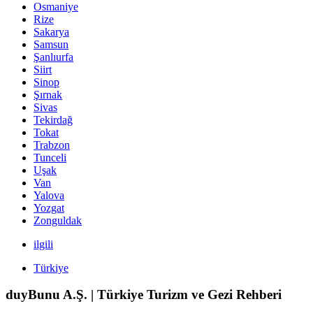
Osmaniye
Rize
Sakarya
Samsun
Şanlıurfa
Siirt
Sinop
Şırnak
Sivas
Tekirdağ
Tokat
Trabzon
Tunceli
Uşak
Van
Yalova
Yozgat
Zonguldak
ilgili
Türkiye
duyBunu A.Ş. | Türkiye Turizm ve Gezi Rehberi