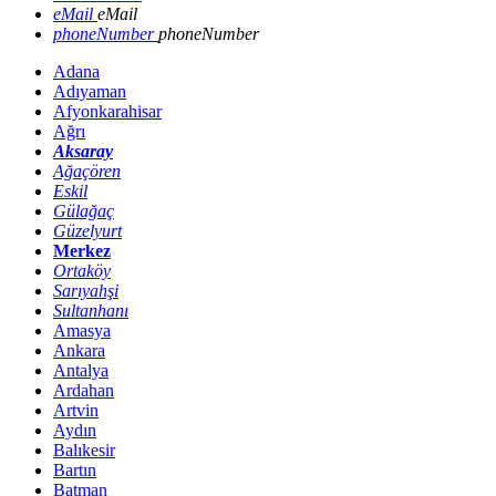
eMail
eMail
phoneNumber
phoneNumber
Adana
Adıyaman
Afyonkarahisar
Ağrı
Aksaray
Ağaçören
Eskil
Gülağaç
Güzelyurt
Merkez
Ortaköy
Sarıyahşi
Sultanhanı
Amasya
Ankara
Antalya
Ardahan
Artvin
Aydın
Balıkesir
Bartın
Batman