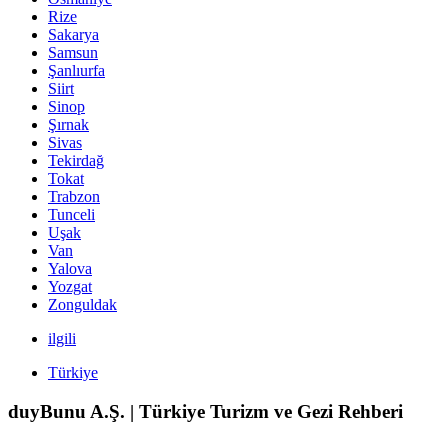
Rize
Sakarya
Samsun
Şanlıurfa
Siirt
Sinop
Şırnak
Sivas
Tekirdağ
Tokat
Trabzon
Tunceli
Uşak
Van
Yalova
Yozgat
Zonguldak
ilgili
Türkiye
duyBunu A.Ş. | Türkiye Turizm ve Gezi Rehberi