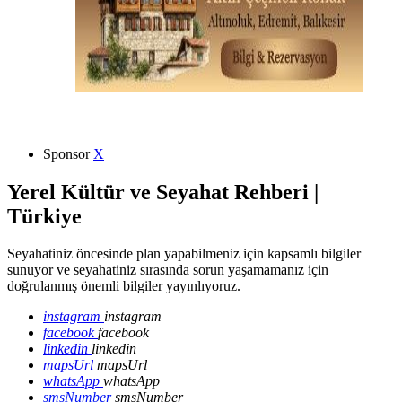
Sponsor
X
Yerel Kültür ve Seyahat Rehberi |
Türkiye
Seyahatiniz öncesinde plan yapabilmeniz için kapsamlı bilgiler
sunuyor ve seyahatiniz sırasında sorun yaşamamanız için
doğrulanmış önemli bilgiler yayınlıyoruz.
instagram
instagram
facebook
facebook
linkedin
linkedin
mapsUrl
mapsUrl
whatsApp
whatsApp
smsNumber
smsNumber