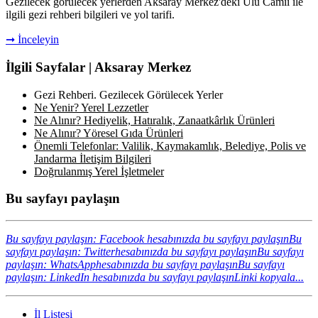
Gezilecek görülecek yerlerden Aksaray Merkez'deki Ulu Camii ile
ilgili gezi rehberi bilgileri ve yol tarifi.
➞ İnceleyin
İlgili Sayfalar | Aksaray Merkez
Gezi Rehberi. Gezilecek Görülecek Yerler
Ne Yenir? Yerel Lezzetler
Ne Alınır? Hediyelik, Hatıralık, Zanaatkârlık Ürünleri
Ne Alınır? Yöresel Gıda Ürünleri
Önemli Telefonlar: Valilik, Kaymakamlık, Belediye, Polis ve
Jandarma İletişim Bilgileri
Doğrulanmış Yerel İşletmeler
Bu sayfayı paylaşın
Bu sayfayı paylaşın: Facebook hesabınızda bu sayfayı paylaşın
Bu
sayfayı paylaşın: Twitterhesabınızda bu sayfayı paylaşın
Bu sayfayı
paylaşın: WhatsApphesabınızda bu sayfayı paylaşın
Bu sayfayı
paylaşın: LinkedIn hesabınızda bu sayfayı paylaşın
Linki kopyala...
İl Listesi