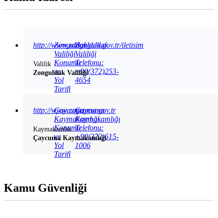
http://www.zonguldak.gov.tr/iletisim
Zonguldak
Zonguldak
Valiliği
Valiliği
Konumu
Telefonu:
Valilik
ve
+90(372)253-
Zonguldak Valiliği
Yol
4654
Tarifi
http://www.caycuma.gov.tr
Çaycuma
Çaycuma
Kaymakamlığı
Kaymakamlığı
Konumu
Telefonu:
Kaymakamlık
ve
+90(372)615-
Çaycuma Kaymakamlığı
Yol
1006
Tarifi
Kamu Güvenliği