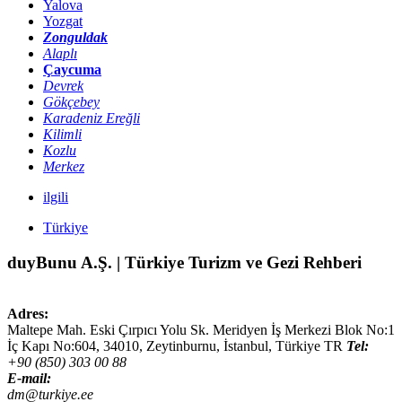
Yalova
Yozgat
Zonguldak
Alaplı
Çaycuma
Devrek
Gökçebey
Karadeniz Ereğli
Kilimli
Kozlu
Merkez
ilgili
Türkiye
duyBunu A.Ş. | Türkiye Turizm ve Gezi Rehberi
Adres:
Maltepe Mah. Eski Çırpıcı Yolu Sk. Meridyen İş Merkezi Blok No:1
İç Kapı No:604,
34010
,
Zeytinburnu, İstanbul
,
Türkiye
TR
Tel:
+90 (850) 303 00 88
E-mail:
dm@turkiye.ee