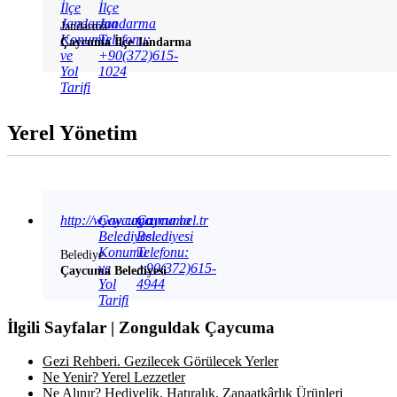
İlçe
İlçe
Jandarma
Jandarma
Jandarma
Konumu
Telefonu:
Çaycuma İlçe Jandarma
ve
+90(372)615-
Yol
1024
Tarifi
Yerel Yönetim
http://www.caycuma.bel.tr
Çaycuma
Çaycuma
Belediyesi
Belediyesi
Konumu
Telefonu:
Belediye
ve
+90(372)615-
Çaycuma Belediyesi
Yol
4944
Tarifi
İlgili Sayfalar | Zonguldak Çaycuma
Gezi Rehberi. Gezilecek Görülecek Yerler
Ne Yenir? Yerel Lezzetler
Ne Alınır? Hediyelik, Hatıralık, Zanaatkârlık Ürünleri