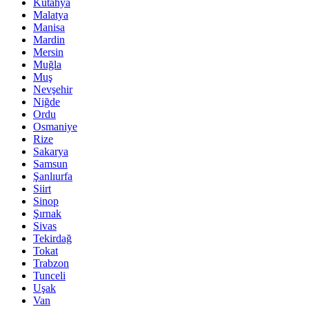
Kütahya
Malatya
Manisa
Mardin
Mersin
Muğla
Muş
Nevşehir
Niğde
Ordu
Osmaniye
Rize
Sakarya
Samsun
Şanlıurfa
Siirt
Sinop
Şırnak
Sivas
Tekirdağ
Tokat
Trabzon
Tunceli
Uşak
Van