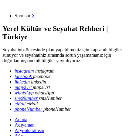
Sponsor
X
Yerel Kültür ve Seyahat Rehberi |
Türkiye
Seyahatiniz öncesinde plan yapabilmeniz için kapsamlı bilgiler
sunuyor ve seyahatiniz sırasında sorun yaşamamanız için
doğrulanmış önemli bilgiler yayınlıyoruz.
instagram
instagram
facebook
facebook
linkedin
linkedin
mapsUrl
mapsUrl
whatsApp
whatsApp
smsNumber
smsNumber
eMail
eMail
phoneNumber
phoneNumber
Adana
Adıyaman
Afyonkarahisar
Ağrı