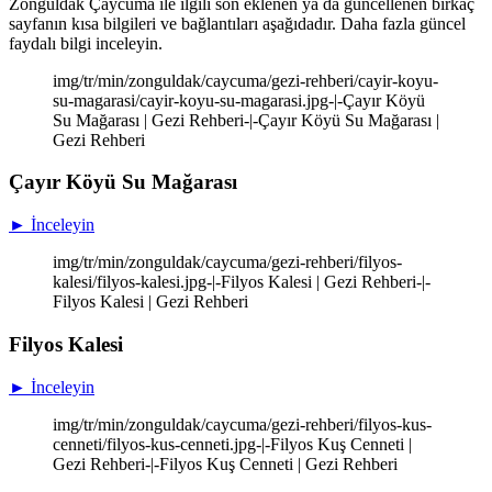
Zonguldak Çaycuma ile ilgili son eklenen ya da güncellenen birkaç
sayfanın kısa bilgileri ve bağlantıları aşağıdadır. Daha fazla güncel
faydalı bilgi inceleyin.
img/tr/min/zonguldak/caycuma/gezi-rehberi/cayir-koyu-
su-magarasi/cayir-koyu-su-magarasi.jpg-|-Çayır Köyü
Su Mağarası | Gezi Rehberi-|-Çayır Köyü Su Mağarası |
Gezi Rehberi
Çayır Köyü Su Mağarası
► İnceleyin
img/tr/min/zonguldak/caycuma/gezi-rehberi/filyos-
kalesi/filyos-kalesi.jpg-|-Filyos Kalesi | Gezi Rehberi-|-
Filyos Kalesi | Gezi Rehberi
Filyos Kalesi
► İnceleyin
img/tr/min/zonguldak/caycuma/gezi-rehberi/filyos-kus-
cenneti/filyos-kus-cenneti.jpg-|-Filyos Kuş Cenneti |
Gezi Rehberi-|-Filyos Kuş Cenneti | Gezi Rehberi