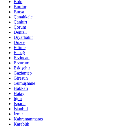
Bolu
Burdur
Bursa
Çanakkale
Çankırı
Çorum
Denizli
Diyarbakır
Düzce
Edirne
Elazığ
Erzincan
Erzurum
Eskişehir
Gaziantep
Giresun
Gümüşhane
Hakkari
Hatay
Iğdır
Isparta
İstanbul
İzmir
Kahramanmaraş
Karabük