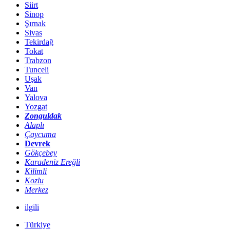
Siirt
Sinop
Şırnak
Sivas
Tekirdağ
Tokat
Trabzon
Tunceli
Uşak
Van
Yalova
Yozgat
Zonguldak
Alaplı
Çaycuma
Devrek
Gökçebey
Karadeniz Ereğli
Kilimli
Kozlu
Merkez
ilgili
Türkiye