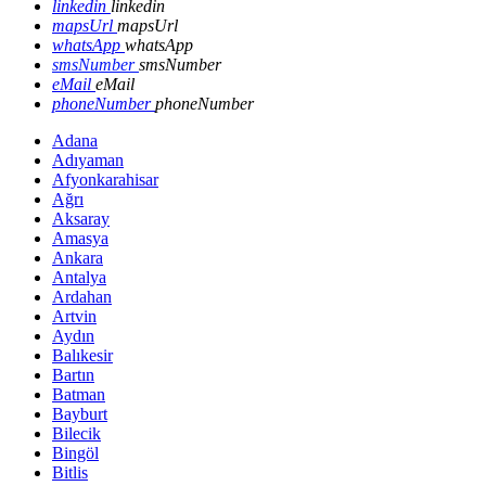
linkedin
linkedin
mapsUrl
mapsUrl
whatsApp
whatsApp
smsNumber
smsNumber
eMail
eMail
phoneNumber
phoneNumber
Adana
Adıyaman
Afyonkarahisar
Ağrı
Aksaray
Amasya
Ankara
Antalya
Ardahan
Artvin
Aydın
Balıkesir
Bartın
Batman
Bayburt
Bilecik
Bingöl
Bitlis