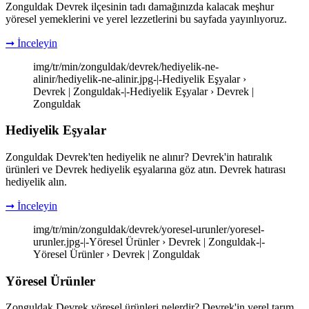
Zonguldak Devrek ilçesinin tadı damağınızda kalacak meşhur
yöresel yemeklerini ve yerel lezzetlerini bu sayfada yayınlıyoruz.
➞ İnceleyin
img/tr/min/zonguldak/devrek/hediyelik-ne-
alinir/hediyelik-ne-alinir.jpg-|-Hediyelik Eşyalar ›
Devrek | Zonguldak-|-Hediyelik Eşyalar › Devrek |
Zonguldak
Hediyelik Eşyalar
Zonguldak Devrek'ten hediyelik ne alınır? Devrek'in hatıralık
ürünleri ve Devrek hediyelik eşyalarına göz atın. Devrek hatırası
hediyelik alın.
➞ İnceleyin
img/tr/min/zonguldak/devrek/yoresel-urunler/yoresel-
urunler.jpg-|-Yöresel Ürünler › Devrek | Zonguldak-|-
Yöresel Ürünler › Devrek | Zonguldak
Yöresel Ürünler
Zonguldak Devrek yöresel ürünleri nelerdir? Devrek'in yerel tarım