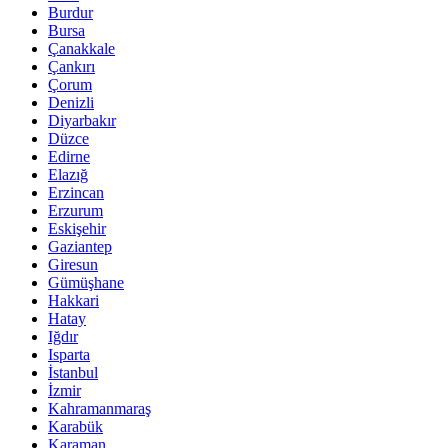
Burdur
Bursa
Çanakkale
Çankırı
Çorum
Denizli
Diyarbakır
Düzce
Edirne
Elazığ
Erzincan
Erzurum
Eskişehir
Gaziantep
Giresun
Gümüşhane
Hakkari
Hatay
Iğdır
Isparta
İstanbul
İzmir
Kahramanmaraş
Karabük
Karaman