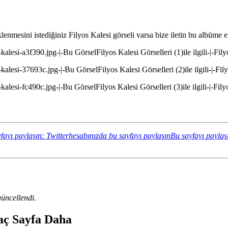
lenmesini istediğiniz Filyos Kalesi görseli varsa bize iletin bu albüme 
alesi-a3f390.jpg-|-Bu GörselFilyos Kalesi Görselleri (1)ile ilgili-|-Fily
alesi-37693c.jpg-|-Bu GörselFilyos Kalesi Görselleri (2)ile ilgili-|-Fily
alesi-fc490c.jpg-|-Bu GörselFilyos Kalesi Görselleri (3)ile ilgili-|-Fily
fayı paylaşın: Twitterhesabınızda bu sayfayı paylaşın
Bu sayfayı paylaş
üncellendi.
aç Sayfa Daha