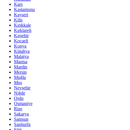
Kars
Kastamonu
Kayseri
Kilis
Kırıkkale
Kırklareli
Kırşehir
Kocaeli
Konya
Kütahya
Malatya
Manisa
Mardin
Mersin
Muğla
Muş
Nevşehir
Niğde
Ordu
Osmaniye
Rize
Sakarya
Samsun
Şanlıurfa
Siirt