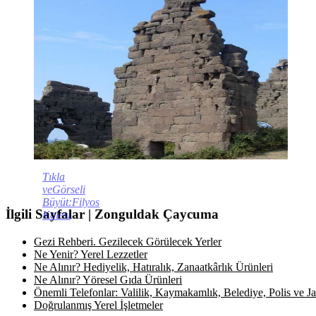
Tıkla
veGörseli
Büyüt:Filyos
İlgili Sayfalar | Zonguldak Çaycuma
Kalesi
Gezi Rehberi. Gezilecek Görülecek Yerler
Ne Yenir? Yerel Lezzetler
Ne Alınır? Hediyelik, Hatıralık, Zanaatkârlık Ürünleri
Ne Alınır? Yöresel Gıda Ürünleri
Önemli Telefonlar: Valilik, Kaymakamlık, Belediye, Polis ve Jan
Doğrulanmış Yerel İşletmeler