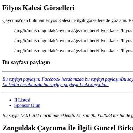
Filyos Kalesi Görselleri
Çaycuma'dan bulunan Filyos Kalesi ile ilgili görsellere de göz atın. Ek
/img/tr/min/zonguldak/caycuma/gezi-rehberi/filyos-kalesi/filyos-k
/img/tr/min/zonguldak/caycuma/gezi-rehberi/filyos-kalesi/filyos-k
/img/tr/min/zonguldak/caycuma/gezi-rehberi/filyos-kalesi/filyos-k
Bu sayfayı paylaşın
Bu sayfayı paylaşın: Facebook hesabınızda bu sayfayı paylaşın
Bu say
LinkedIn hesabınızda bu sayfayı paylaşın
Linki kopyala...
İl Listesi
Sponsor Olun
Bu sayfa 13.01.2023 tarihinde eklendi. En son 06.05.2023 tarihinde g
Zonguldak Çaycuma İle İlgili Güncel Birk