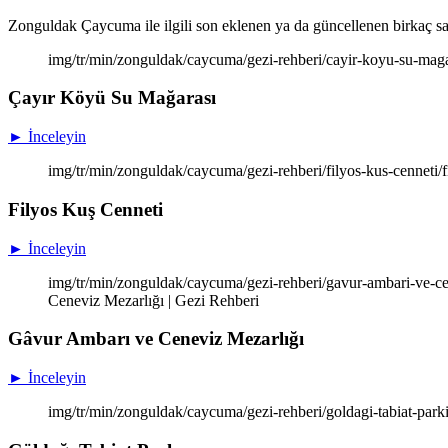
Zonguldak Çaycuma ile ilgili son eklenen ya da güncellenen birkaç sayfa
img/tr/min/zonguldak/caycuma/gezi-rehberi/cayir-koyu-su-maga
Çayır Köyü Su Mağarası
► İnceleyin
img/tr/min/zonguldak/caycuma/gezi-rehberi/filyos-kus-cenneti/f
Filyos Kuş Cenneti
► İnceleyin
img/tr/min/zonguldak/caycuma/gezi-rehberi/gavur-ambari-ve-ce
Ceneviz Mezarlığı | Gezi Rehberi
Gâvur Ambarı ve Ceneviz Mezarlığı
► İnceleyin
img/tr/min/zonguldak/caycuma/gezi-rehberi/goldagi-tabiat-parki/