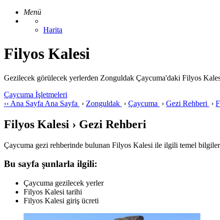
Menü
Harita
Filyos Kalesi
Gezilecek görülecek yerlerden Zonguldak Çaycuma'daki Filyos Kalesi ile 
Çaycuma İşletmeleri
‹‹
Ana Sayfa
Ana Sayfa
›
Zonguldak
›
Çaycuma
›
Gezi Rehberi
›
F
Filyos Kalesi › Gezi Rehberi
Çaycuma gezi rehberinde bulunan Filyos Kalesi ile ilgili temel bilgil
Bu sayfa şunlarla ilgili:
Çaycuma gezilecek yerler
Filyos Kalesi tarihi
Filyos Kalesi giriş ücreti