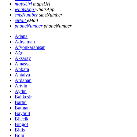
mapsUrl
mapsUrl
whatsApp
whatsApp
smsNumber
smsNumber
eMail
eMail
phoneNumber
phoneNumber
Adana
Adıyaman
Afyonkarahisar
Ağrı
Aksaray
Amasya
Ankara
Antalya
Ardahan
Artvin
Aydın
Balıkesir
Bartın
Batman
Bayburt
Bilecik
Bingöl
Bitlis
Bolu