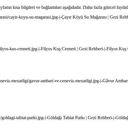
nın kısa bilgileri ve bağlantıları aşağıdadır. Daha fazla güncel faydalı
rasi/cayir-koyu-su-magarasi.jpg-|-Çayır Köyü Su Mağarası | Gezi Reh
ilyos-kus-cenneti.jpg-|-Filyos Kuş Cenneti | Gezi Rehberi-|-Filyos Kuş
neviz-mezarligi/gavur-ambari-ve-ceneviz-mezarligi.jpg-|-Gâvur Ambar
goldagi-tabiat-parki.jpg-|-Göldağı Tabiat Parkı | Gezi Rehberi-|-Göldağ