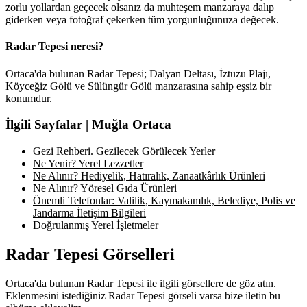
zorlu yollardan geçecek olsanız da muhteşem manzaraya dalıp
giderken veya fotoğraf çekerken tüm yorgunluğunuza değecek.
Radar Tepesi neresi?
Ortaca'da bulunan Radar Tepesi; Dalyan Deltası, İztuzu Plajı,
Köyceğiz Gölü ve Sülüngür Gölü manzarasına sahip eşsiz bir
konumdur.
İlgili Sayfalar | Muğla Ortaca
Gezi Rehberi. Gezilecek Görülecek Yerler
Ne Yenir? Yerel Lezzetler
Ne Alınır? Hediyelik, Hatıralık, Zanaatkârlık Ürünleri
Ne Alınır? Yöresel Gıda Ürünleri
Önemli Telefonlar: Valilik, Kaymakamlık, Belediye, Polis ve
Jandarma İletişim Bilgileri
Doğrulanmış Yerel İşletmeler
Radar Tepesi Görselleri
Ortaca'da bulunan Radar Tepesi ile ilgili görsellere de göz atın.
Eklenmesini istediğiniz Radar Tepesi görseli varsa bize iletin bu