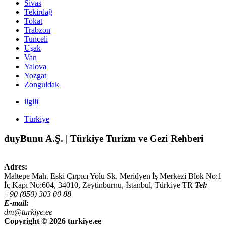
Sivas
Tekirdağ
Tokat
Trabzon
Tunceli
Uşak
Van
Yalova
Yozgat
Zonguldak
ilgili
Türkiye
duyBunu A.Ş. | Türkiye Turizm ve Gezi Rehberi
Adres:
Maltepe Mah. Eski Çırpıcı Yolu Sk. Meridyen İş Merkezi Blok No:1
İç Kapı No:604,
34010
,
Zeytinburnu, İstanbul
,
Türkiye
TR
Tel:
+90 (850) 303 00 88
E-mail:
dm@turkiye.ee
Copyright ©
2026 turkiye.ee