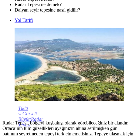
Radar Tepesi ne demek?
Dalyan seyir tepesine nasıl gidilir?
Yol Tarifi
Tıkla
veGörseli
Büyüt:Radar
Radar Tepesi, bölgeyi kuşbakışı olarak görebileceğiniz bir alandır.
Tepesi
Ortaca’nın tüm güzellikleri ayağınızın altına serilmişken gün
batımını seyretmeden tepeyi terk etmemelisiniz. Tepeye ulaşmak için