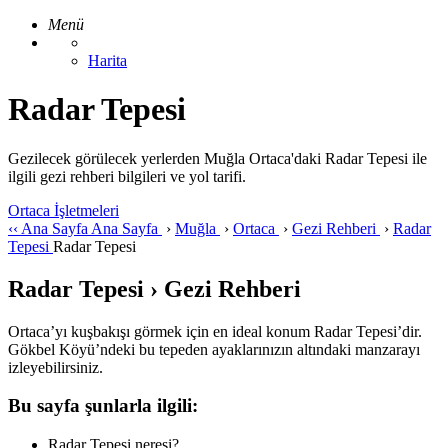
Menü
Harita
Radar Tepesi
Gezilecek görülecek yerlerden Muğla Ortaca'daki Radar Tepesi ile
ilgili gezi rehberi bilgileri ve yol tarifi.
Ortaca İşletmeleri
‹‹
Ana Sayfa
Ana Sayfa
›
Muğla
›
Ortaca
›
Gezi Rehberi
›
Radar
Tepesi
Radar Tepesi
Radar Tepesi › Gezi Rehberi
Ortaca’yı kuşbakışı görmek için en ideal konum Radar Tepesi’dir.
Gökbel Köyü’ndeki bu tepeden ayaklarınızın altındaki manzarayı
izleyebilirsiniz.
Bu sayfa şunlarla ilgili:
Radar Tepesi neresi?