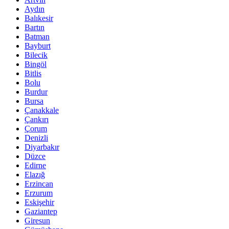
Aydın
Balıkesir
Bartın
Batman
Bayburt
Bilecik
Bingöl
Bitlis
Bolu
Burdur
Bursa
Çanakkale
Çankırı
Çorum
Denizli
Diyarbakır
Düzce
Edirne
Elazığ
Erzincan
Erzurum
Eskişehir
Gaziantep
Giresun