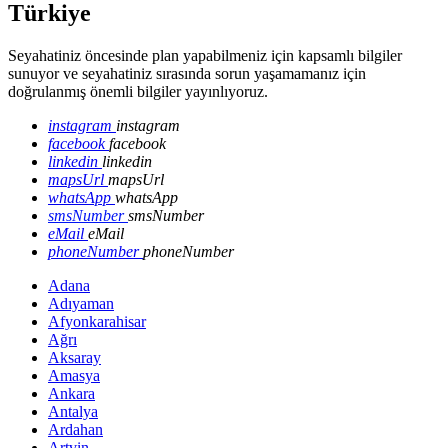
Türkiye
Seyahatiniz öncesinde plan yapabilmeniz için kapsamlı bilgiler
sunuyor ve seyahatiniz sırasında sorun yaşamamanız için
doğrulanmış önemli bilgiler yayınlıyoruz.
instagram
instagram
facebook
facebook
linkedin
linkedin
mapsUrl
mapsUrl
whatsApp
whatsApp
smsNumber
smsNumber
eMail
eMail
phoneNumber
phoneNumber
Adana
Adıyaman
Afyonkarahisar
Ağrı
Aksaray
Amasya
Ankara
Antalya
Ardahan
Artvin