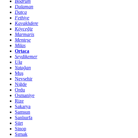
Bodrum
Dalaman
Datça
Fethiye
Kavaklıdere
Köyceğiz
Marmaris
Menteşe
Milas
Ortaca
Seydikemer
Ula
Yatağan
Muş
Nevşehir
Niğde
Ordu
Osmaniye
Rize
Sakarya
Samsun
Şanlıurfa
Siirt
Sinop
Şırnak