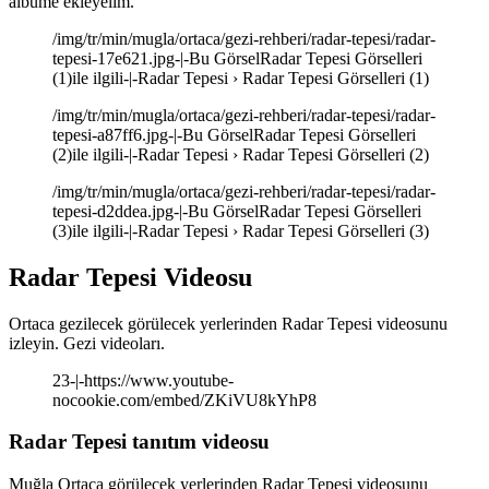
albüme ekleyelim.
/img/tr/min/mugla/ortaca/gezi-rehberi/radar-tepesi/radar-
tepesi-17e621.jpg-|-Bu GörselRadar Tepesi Görselleri
(1)ile ilgili-|-Radar Tepesi › Radar Tepesi Görselleri (1)
/img/tr/min/mugla/ortaca/gezi-rehberi/radar-tepesi/radar-
tepesi-a87ff6.jpg-|-Bu GörselRadar Tepesi Görselleri
(2)ile ilgili-|-Radar Tepesi › Radar Tepesi Görselleri (2)
/img/tr/min/mugla/ortaca/gezi-rehberi/radar-tepesi/radar-
tepesi-d2ddea.jpg-|-Bu GörselRadar Tepesi Görselleri
(3)ile ilgili-|-Radar Tepesi › Radar Tepesi Görselleri (3)
Radar Tepesi Videosu
Ortaca gezilecek görülecek yerlerinden Radar Tepesi videosunu
izleyin. Gezi videoları.
23-|-https://www.youtube-
nocookie.com/embed/ZKiVU8kYhP8
Radar Tepesi tanıtım videosu
Muğla Ortaca görülecek yerlerinden Radar Tepesi videosunu