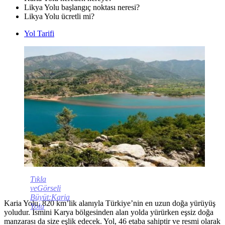
Likya Yolu başlangıç noktası neresi?
Likya Yolu ücretli mi?
Yol Tarifi
Tıkla
veGörseli
Büyüt:Karia
Karia Yolu, 820 km’lik alanıyla Türkiye’nin en uzun doğa yürüyüş
Yolu
yoludur. İsmini Karya bölgesinden alan yolda yürürken eşsiz doğa
manzarası da size eşlik edecek. Yol, 46 etaba sahiptir ve resmi olarak