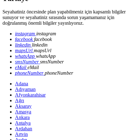
Seyahatiniz öncesinde plan yapabilmeniz için kapsamlı bilgiler
sunuyor ve seyahatiniz sırasında sorun yaşamamanız için
doğrulanmış önemli bilgiler yayınlıyoruz.
instagram
instagram
facebook
facebook
linkedin
linkedin
mapsUrl
mapsUrl
whatsApp
whatsApp
smsNumber
smsNumber
eMail
eMail
phoneNumber
phoneNumber
Adana
Adıyaman
Afyonkarahisar
Ağrı
Aksaray
Amasya
Ankara
Antalya
Ardahan
Artvin
Aydın