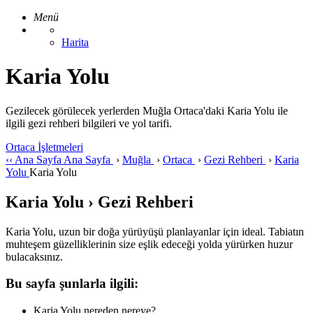
Menü
Harita
Karia Yolu
Gezilecek görülecek yerlerden Muğla Ortaca'daki Karia Yolu ile
ilgili gezi rehberi bilgileri ve yol tarifi.
Ortaca İşletmeleri
‹‹
Ana Sayfa
Ana Sayfa
›
Muğla
›
Ortaca
›
Gezi Rehberi
›
Karia
Yolu
Karia Yolu
Karia Yolu › Gezi Rehberi
Karia Yolu, uzun bir doğa yürüyüşü planlayanlar için ideal. Tabiatın
muhteşem güzelliklerinin size eşlik edeceği yolda yürürken huzur
bulacaksınız.
Bu sayfa şunlarla ilgili:
Karia Yolu nereden nereye?