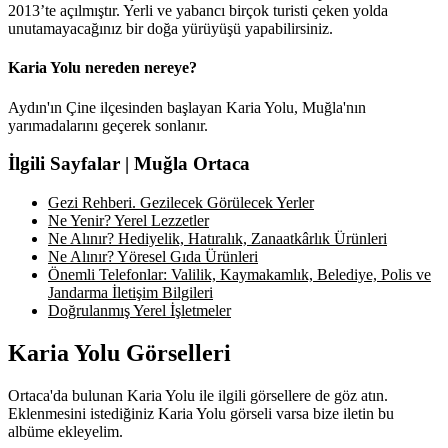
2013’te açılmıştır. Yerli ve yabancı birçok turisti çeken yolda
unutamayacağınız bir doğa yürüyüşü yapabilirsiniz.
Karia Yolu nereden nereye?
Aydın'ın Çine ilçesinden başlayan Karia Yolu, Muğla'nın
yarımadalarını geçerek sonlanır.
İlgili Sayfalar | Muğla Ortaca
Gezi Rehberi. Gezilecek Görülecek Yerler
Ne Yenir? Yerel Lezzetler
Ne Alınır? Hediyelik, Hatıralık, Zanaatkârlık Ürünleri
Ne Alınır? Yöresel Gıda Ürünleri
Önemli Telefonlar: Valilik, Kaymakamlık, Belediye, Polis ve
Jandarma İletişim Bilgileri
Doğrulanmış Yerel İşletmeler
Karia Yolu Görselleri
Ortaca'da bulunan Karia Yolu ile ilgili görsellere de göz atın.
Eklenmesini istediğiniz Karia Yolu görseli varsa bize iletin bu
albüme ekleyelim.