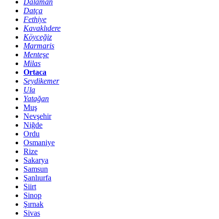
Dalaman
Datça
Fethiye
Kavaklıdere
Köyceğiz
Marmaris
Menteşe
Milas
Ortaca
Seydikemer
Ula
Yatağan
Muş
Nevşehir
Niğde
Ordu
Osmaniye
Rize
Sakarya
Samsun
Şanlıurfa
Siirt
Sinop
Şırnak
Sivas