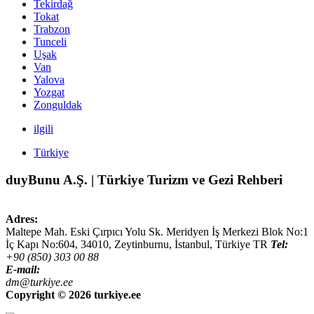
Tekirdağ
Tokat
Trabzon
Tunceli
Uşak
Van
Yalova
Yozgat
Zonguldak
ilgili
Türkiye
duyBunu A.Ş. | Türkiye Turizm ve Gezi Rehberi
Adres:
Maltepe Mah. Eski Çırpıcı Yolu Sk. Meridyen İş Merkezi Blok No:1
İç Kapı No:604,
34010
,
Zeytinburnu, İstanbul
,
Türkiye
TR
Tel:
+90 (850) 303 00 88
E-mail:
dm@turkiye.ee
Copyright ©
2026 turkiye.ee