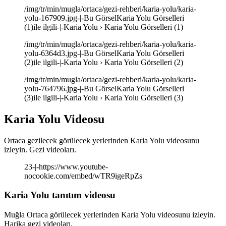
/img/tr/min/mugla/ortaca/gezi-rehberi/karia-yolu/karia-
yolu-167909.jpg-|-Bu GörselKaria Yolu Görselleri
(1)ile ilgili-|-Karia Yolu › Karia Yolu Görselleri (1)
/img/tr/min/mugla/ortaca/gezi-rehberi/karia-yolu/karia-
yolu-6364d3.jpg-|-Bu GörselKaria Yolu Görselleri
(2)ile ilgili-|-Karia Yolu › Karia Yolu Görselleri (2)
/img/tr/min/mugla/ortaca/gezi-rehberi/karia-yolu/karia-
yolu-764796.jpg-|-Bu GörselKaria Yolu Görselleri
(3)ile ilgili-|-Karia Yolu › Karia Yolu Görselleri (3)
Karia Yolu Videosu
Ortaca gezilecek görülecek yerlerinden Karia Yolu videosunu
izleyin. Gezi videoları.
23-|-https://www.youtube-
nocookie.com/embed/wTR9igeRpZs
Karia Yolu tanıtım videosu
Muğla Ortaca görülecek yerlerinden Karia Yolu videosunu izleyin.
Harika gezi videoları.