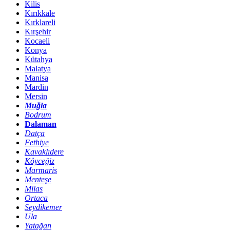
Kilis
Kırıkkale
Kırklareli
Kırşehir
Kocaeli
Konya
Kütahya
Malatya
Manisa
Mardin
Mersin
Muğla
Bodrum
Dalaman
Datça
Fethiye
Kavaklıdere
Köyceğiz
Marmaris
Menteşe
Milas
Ortaca
Seydikemer
Ula
Yatağan