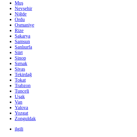
Muş
Nevşehir
Niğde
Ordu
Osmaniye
Rize
Sakarya
Samsun
Şanlıurfa
Siirt
Sinop
Şırnak
Sivas
Tekirdağ
Tokat
Trabzon
Tunceli
Uşak
Van
Yalova
Yozgat
Zonguldak
ilgili