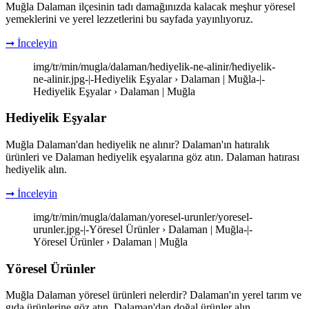
Muğla Dalaman ilçesinin tadı damağınızda kalacak meşhur yöresel
yemeklerini ve yerel lezzetlerini bu sayfada yayınlıyoruz.
➞ İnceleyin
img/tr/min/mugla/dalaman/hediyelik-ne-alinir/hediyelik-
ne-alinir.jpg-|-Hediyelik Eşyalar › Dalaman | Muğla-|-
Hediyelik Eşyalar › Dalaman | Muğla
Hediyelik Eşyalar
Muğla Dalaman'dan hediyelik ne alınır? Dalaman'ın hatıralık
ürünleri ve Dalaman hediyelik eşyalarına göz atın. Dalaman hatırası
hediyelik alın.
➞ İnceleyin
img/tr/min/mugla/dalaman/yoresel-urunler/yoresel-
urunler.jpg-|-Yöresel Ürünler › Dalaman | Muğla-|-
Yöresel Ürünler › Dalaman | Muğla
Yöresel Ürünler
Muğla Dalaman yöresel ürünleri nelerdir? Dalaman'ın yerel tarım ve
gıda ürünlerine göz atın. Dalaman'dan doğal ürünler alın.