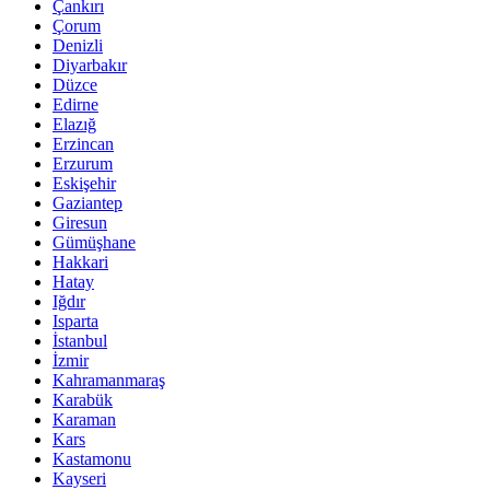
Çankırı
Çorum
Denizli
Diyarbakır
Düzce
Edirne
Elazığ
Erzincan
Erzurum
Eskişehir
Gaziantep
Giresun
Gümüşhane
Hakkari
Hatay
Iğdır
Isparta
İstanbul
İzmir
Kahramanmaraş
Karabük
Karaman
Kars
Kastamonu
Kayseri