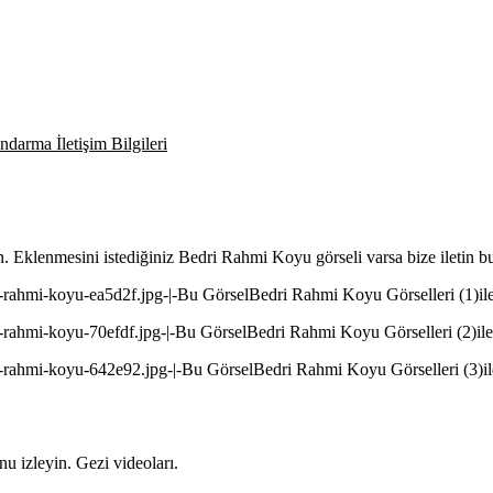
darma İletişim Bilgileri
n. Eklenmesini istediğiniz Bedri Rahmi Koyu görseli varsa bize iletin 
-rahmi-koyu-ea5d2f.jpg-|-Bu GörselBedri Rahmi Koyu Görselleri (1)ile
-rahmi-koyu-70efdf.jpg-|-Bu GörselBedri Rahmi Koyu Görselleri (2)ile
i-rahmi-koyu-642e92.jpg-|-Bu GörselBedri Rahmi Koyu Görselleri (3)ile
 izleyin. Gezi videoları.