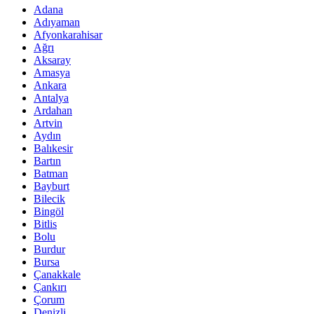
Adana
Adıyaman
Afyonkarahisar
Ağrı
Aksaray
Amasya
Ankara
Antalya
Ardahan
Artvin
Aydın
Balıkesir
Bartın
Batman
Bayburt
Bilecik
Bingöl
Bitlis
Bolu
Burdur
Bursa
Çanakkale
Çankırı
Çorum
Denizli