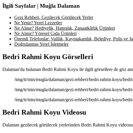
İlgili Sayfalar | Muğla Dalaman
Gezi Rehberi. Gezilecek Görülecek Yerler
Ne Yenir? Yerel Lezzetler
Ne Alınır? Hediyelik, Hatıralık, Zanaatkârlık Ürünleri
Ne Alınır? Yöresel Gıda Ürünleri
Önemli Telefonlar: Valilik, Kaymakamlık, Belediye, Polis ve Jan
Doğrulanmış Yerel İşletmeler
Bedri Rahmi Koyu Görselleri
Dalaman'da bulunan Bedri Rahmi Koyu ile ilgili görsellere de göz atı
/img/tr/min/mugla/dalaman/gezi-rehberi/bedri-rahmi-koyu/bedri
/img/tr/min/mugla/dalaman/gezi-rehberi/bedri-rahmi-koyu/bedri
/img/tr/min/mugla/dalaman/gezi-rehberi/bedri-rahmi-koyu/bedr
Bedri Rahmi Koyu Videosu
Dalaman gezilecek görülecek yerlerinden Bedri Rahmi Koyu videosunu