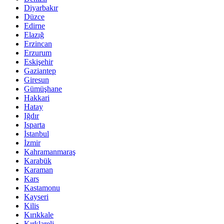
Diyarbakır
Düzce
Edirne
Elazığ
Erzincan
Erzurum
Eskişehir
Gaziantep
Giresun
Gümüşhane
Hakkari
Hatay
Iğdır
Isparta
İstanbul
İzmir
Kahramanmaraş
Karabük
Karaman
Kars
Kastamonu
Kayseri
Kilis
Kırıkkale
Kırklareli