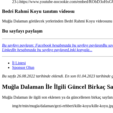
23-|-https://www.youtube-nocookie.com/embed/RObD3oHx
Bedri Rahmi Koyu tanıtım videosu
Muğla Dalaman görülecek yerlerinden Bedri Rahmi Koyu videosunu iz
Bu sayfayı paylaşın
Bu sayfayı paylaşın: Facebook hesabınızda bu sayfayı paylaşın
Bu say
LinkedIn hesabınızda bu sayfayı paylaşın
Linki kopyala...
İl Listesi
Sponsor Olun
Bu sayfa 26.08.2022 tarihinde eklendi. En son 01.04.2023 tarihinde g
Muğla Dalaman İle İlgili Güncel Birkaç S
Muğla Dalaman ile ilgili son eklenen ya da güncellenen birkaç sayfanın 
img/tr/min/mugla/dalaman/gezi-rehberi/kille-koyu/kille-koyu.jp