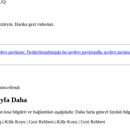
GUQ
leyin. Harika gezi videoları.
fayı paylaşın: Twitterhesabınızda bu sayfayı paylaşın
Bu sayfayı paylaş
üncellendi.
ayfa Daha
kısa bilgileri ve bağlantıları aşağıdadır. Daha fazla güncel faydalı bilg
g-|-Kille Koyu | Gezi Rehberi-|-Kille Koyu | Gezi Rehberi