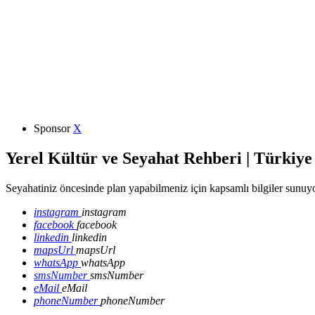
Sponsor
X
Yerel Kültür ve Seyahat Rehberi | Türkiye
Seyahatiniz öncesinde plan yapabilmeniz için kapsamlı bilgiler sunuyo
instagram
instagram
facebook
facebook
linkedin
linkedin
mapsUrl
mapsUrl
whatsApp
whatsApp
smsNumber
smsNumber
eMail
eMail
phoneNumber
phoneNumber