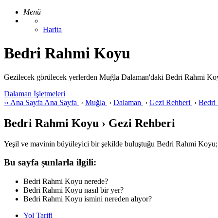
Menü
Harita
Bedri Rahmi Koyu
Gezilecek görülecek yerlerden Muğla Dalaman'daki Bedri Rahmi Koyu ile 
Dalaman İşletmeleri
‹‹
Ana Sayfa
Ana Sayfa
›
Muğla
›
Dalaman
›
Gezi Rehberi
›
Bedri
Bedri Rahmi Koyu › Gezi Rehberi
Yeşil ve mavinin büyüleyici bir şekilde buluştuğu Bedri Rahmi Koyu; ca
Bu sayfa şunlarla ilgili:
Bedri Rahmi Koyu nerede?
Bedri Rahmi Koyu nasıl bir yer?
Bedri Rahmi Koyu ismini nereden alıyor?
Yol Tarifi