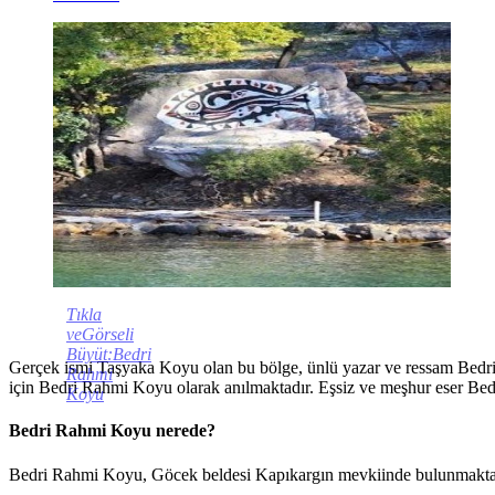
Tıkla
veGörseli
Büyüt:Bedri
Gerçek ismi Taşyaka Koyu olan bu bölge, ünlü yazar ve ressam Bedri
Rahmi
için Bedri Rahmi Koyu olarak anılmaktadır. Eşsiz ve meşhur eser Be
Koyu
Bedri Rahmi Koyu nerede?
Bedri Rahmi Koyu, Göcek beldesi Kapıkargın mevkiinde bulunmaktadır