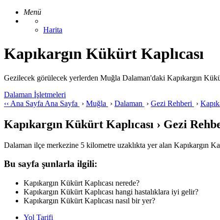
Menü
Harita
Kapıkargın Kükürt Kaplıcası
Gezilecek görülecek yerlerden Muğla Dalaman'daki Kapıkargın Kükürt Kap
Dalaman İşletmeleri
‹‹
Ana Sayfa
Ana Sayfa
›
Muğla
›
Dalaman
›
Gezi Rehberi
›
Kapık
Kapıkargın Kükürt Kaplıcası › Gezi Rehbe
Dalaman ilçe merkezine 5 kilometre uzaklıkta yer alan Kapıkargın Kapl
Bu sayfa şunlarla ilgili:
Kapıkargın Kükürt Kaplıcası nerede?
Kapıkargın Kükürt Kaplıcası hangi hastalıklara iyi gelir?
Kapıkargın Kükürt Kaplıcası nasıl bir yer?
Yol Tarifi