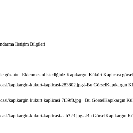
darma İletişim Bilgileri
de göz atın. Eklenmesini istediğiniz Kapıkargın Kükürt Kaplıcası görsel
casi/kapikargin-kukurt-kaplicasi-283802.jpg-|-Bu GörselKapıkargın Kükü
casi/kapikargin-kukurt-kaplicasi-7f39f8.jpg-|-Bu GörselKapıkargın Kükür
casi/kapikargin-kukurt-kaplicasi-aab323.jpg-|-Bu GörselKapıkargın Kükü