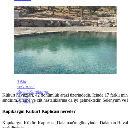
Tıkla
veGörseli
Büyüt:Kapıkargın
Kükürt havuzları, 42 dönümlük arazi üzerindedir. İçinde 17 farklı minera
Kükürt
sindirim, üreme ve cilt hastalıklarına da iyi gelmektedir. Selenyum v
Kaplıcası
Kapıkargın Kükürt Kaplıcası nerede?
Kapıkargın Kükürt Kaplıcası, Dalaman'ın güneyinde, Dalaman Havalim
açabilirsiniz.