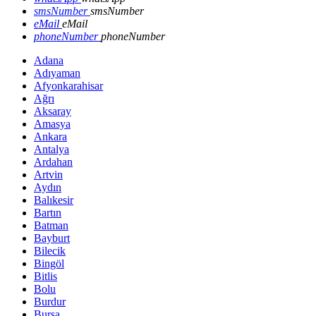
smsNumber
smsNumber
eMail
eMail
phoneNumber
phoneNumber
Adana
Adıyaman
Afyonkarahisar
Ağrı
Aksaray
Amasya
Ankara
Antalya
Ardahan
Artvin
Aydın
Balıkesir
Bartın
Batman
Bayburt
Bilecik
Bingöl
Bitlis
Bolu
Burdur
Bursa