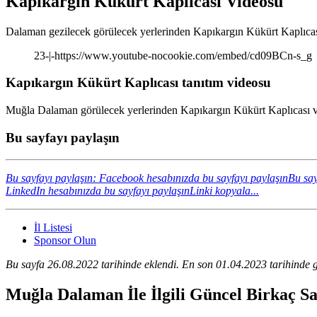
Kapıkargın Kükürt Kaplıcası Videosu
Dalaman gezilecek görülecek yerlerinden Kapıkargın Kükürt Kaplıcası
23-|-https://www.youtube-nocookie.com/embed/cd09BCn-s_g
Kapıkargın Kükürt Kaplıcası tanıtım videosu
Muğla Dalaman görülecek yerlerinden Kapıkargın Kükürt Kaplıcası vid
Bu sayfayı paylaşın
Bu sayfayı paylaşın: Facebook hesabınızda bu sayfayı paylaşın
Bu say
LinkedIn hesabınızda bu sayfayı paylaşın
Linki kopyala...
İl Listesi
Sponsor Olun
Bu sayfa 26.08.2022 tarihinde eklendi. En son 01.04.2023 tarihinde g
Muğla Dalaman İle İlgili Güncel Birkaç S