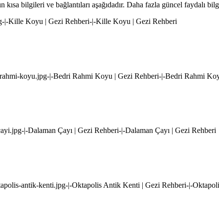
kısa bilgileri ve bağlantıları aşağıdadır. Daha fazla güncel faydalı bilg
g-|-Kille Koyu | Gezi Rehberi-|-Kille Koyu | Gezi Rehberi
i-rahmi-koyu.jpg-|-Bedri Rahmi Koyu | Gezi Rehberi-|-Bedri Rahmi Koy
ayi.jpg-|-Dalaman Çayı | Gezi Rehberi-|-Dalaman Çayı | Gezi Rehberi
apolis-antik-kenti.jpg-|-Oktapolis Antik Kenti | Gezi Rehberi-|-Oktapol