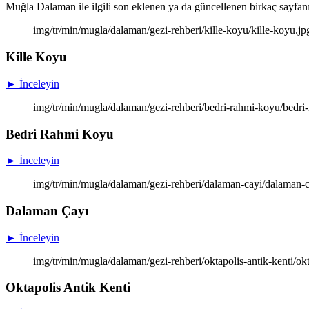
Muğla Dalaman ile ilgili son eklenen ya da güncellenen birkaç sayfanın 
img/tr/min/mugla/dalaman/gezi-rehberi/kille-koyu/kille-koyu.jp
Kille Koyu
► İnceleyin
img/tr/min/mugla/dalaman/gezi-rehberi/bedri-rahmi-koyu/bedr
Bedri Rahmi Koyu
► İnceleyin
img/tr/min/mugla/dalaman/gezi-rehberi/dalaman-cayi/dalaman-c
Dalaman Çayı
► İnceleyin
img/tr/min/mugla/dalaman/gezi-rehberi/oktapolis-antik-kenti/okt
Oktapolis Antik Kenti