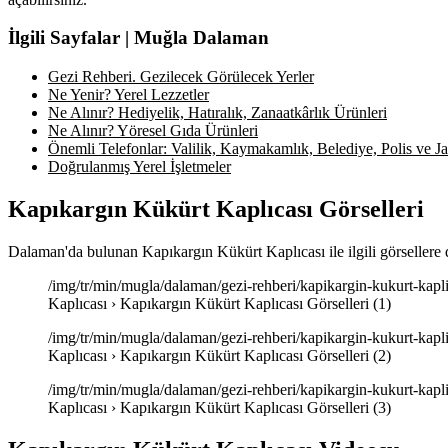
İlgili Sayfalar | Muğla Dalaman
Gezi Rehberi. Gezilecek Görülecek Yerler
Ne Yenir? Yerel Lezzetler
Ne Alınır? Hediyelik, Hatıralık, Zanaatkârlık Ürünleri
Ne Alınır? Yöresel Gıda Ürünleri
Önemli Telefonlar: Valilik, Kaymakamlık, Belediye, Polis ve Jan
Doğrulanmış Yerel İşletmeler
Kapıkargın Kükürt Kaplıcası Görselleri
Dalaman'da bulunan Kapıkargın Kükürt Kaplıcası ile ilgili görsellere 
/img/tr/min/mugla/dalaman/gezi-rehberi/kapikargin-kukurt-kapli
Kaplıcası › Kapıkargın Kükürt Kaplıcası Görselleri (1)
/img/tr/min/mugla/dalaman/gezi-rehberi/kapikargin-kukurt-kapli
Kaplıcası › Kapıkargın Kükürt Kaplıcası Görselleri (2)
/img/tr/min/mugla/dalaman/gezi-rehberi/kapikargin-kukurt-kapli
Kaplıcası › Kapıkargın Kükürt Kaplıcası Görselleri (3)