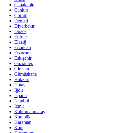
Çanakkale
Çankırı
Çorum
Denizli
Diyarbakır
Düzce
Edirne
Elazığ
Erzincan
Erzurum
Eskişehir
Gaziantep
Giresun
Gümüşhane
Hakkari
Hatay
Iğdır
Isparta
İstanbul
İzmir
Kahramanmaraş
Karabük
Karaman
Kars
Kastamonu