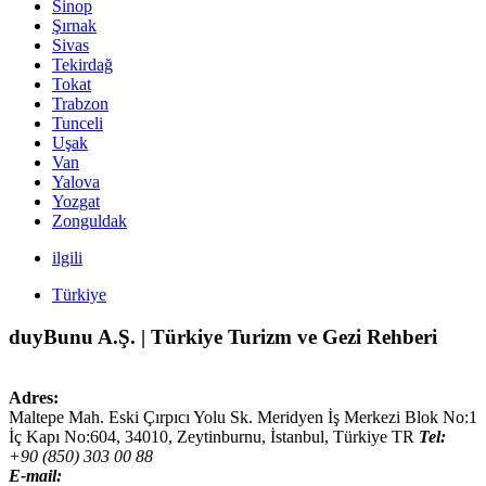
Sinop
Şırnak
Sivas
Tekirdağ
Tokat
Trabzon
Tunceli
Uşak
Van
Yalova
Yozgat
Zonguldak
ilgili
Türkiye
duyBunu A.Ş. | Türkiye Turizm ve Gezi Rehberi
Adres:
Maltepe Mah. Eski Çırpıcı Yolu Sk. Meridyen İş Merkezi Blok No:1
İç Kapı No:604,
34010
,
Zeytinburnu, İstanbul
,
Türkiye
TR
Tel:
+90 (850) 303 00 88
E-mail: