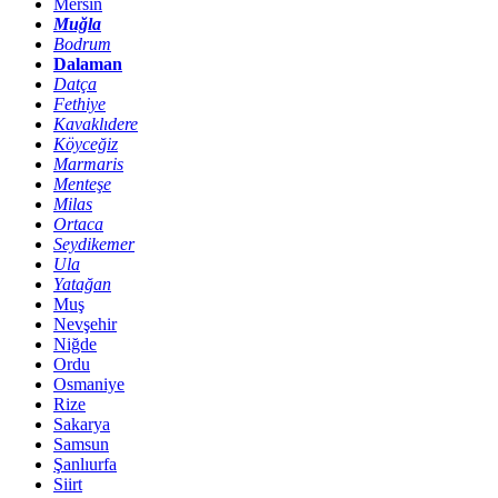
Mersin
Muğla
Bodrum
Dalaman
Datça
Fethiye
Kavaklıdere
Köyceğiz
Marmaris
Menteşe
Milas
Ortaca
Seydikemer
Ula
Yatağan
Muş
Nevşehir
Niğde
Ordu
Osmaniye
Rize
Sakarya
Samsun
Şanlıurfa
Siirt