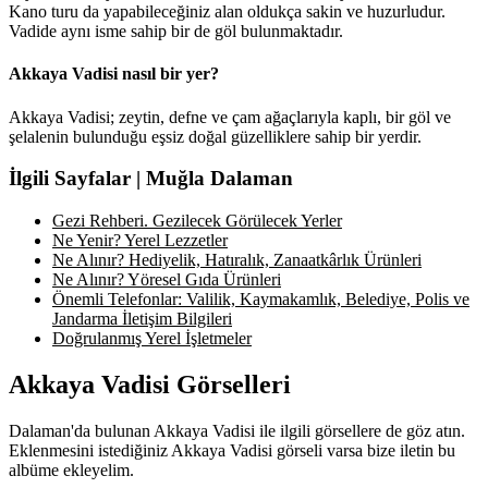
Kano turu da yapabileceğiniz alan oldukça sakin ve huzurludur.
Vadide aynı isme sahip bir de göl bulunmaktadır.
Akkaya Vadisi nasıl bir yer?
Akkaya Vadisi; zeytin, defne ve çam ağaçlarıyla kaplı, bir göl ve
şelalenin bulunduğu eşsiz doğal güzelliklere sahip bir yerdir.
İlgili Sayfalar | Muğla Dalaman
Gezi Rehberi. Gezilecek Görülecek Yerler
Ne Yenir? Yerel Lezzetler
Ne Alınır? Hediyelik, Hatıralık, Zanaatkârlık Ürünleri
Ne Alınır? Yöresel Gıda Ürünleri
Önemli Telefonlar: Valilik, Kaymakamlık, Belediye, Polis ve
Jandarma İletişim Bilgileri
Doğrulanmış Yerel İşletmeler
Akkaya Vadisi Görselleri
Dalaman'da bulunan Akkaya Vadisi ile ilgili görsellere de göz atın.
Eklenmesini istediğiniz Akkaya Vadisi görseli varsa bize iletin bu
albüme ekleyelim.