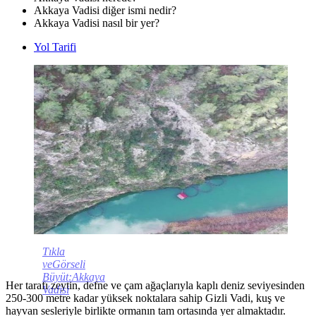
Akkaya Vadisi diğer ismi nedir?
Akkaya Vadisi nasıl bir yer?
Yol Tarifi
Tıkla
veGörseli
Büyüt:Akkaya
Her tarafı zeytin, defne ve çam ağaçlarıyla kaplı deniz seviyesinden
Vadisi
250-300 metre kadar yüksek noktalara sahip Gizli Vadi, kuş ve
hayvan sesleriyle birlikte ormanın tam ortasında yer almaktadır.