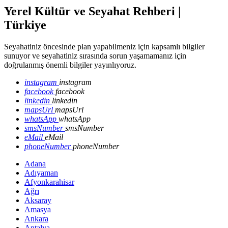
Yerel Kültür ve Seyahat Rehberi |
Türkiye
Seyahatiniz öncesinde plan yapabilmeniz için kapsamlı bilgiler
sunuyor ve seyahatiniz sırasında sorun yaşamamanız için
doğrulanmış önemli bilgiler yayınlıyoruz.
instagram
instagram
facebook
facebook
linkedin
linkedin
mapsUrl
mapsUrl
whatsApp
whatsApp
smsNumber
smsNumber
eMail
eMail
phoneNumber
phoneNumber
Adana
Adıyaman
Afyonkarahisar
Ağrı
Aksaray
Amasya
Ankara
Antalya