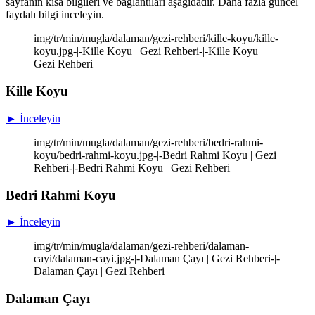
sayfanın kısa bilgileri ve bağlantıları aşağıdadır. Daha fazla güncel
faydalı bilgi inceleyin.
img/tr/min/mugla/dalaman/gezi-rehberi/kille-koyu/kille-
koyu.jpg-|-Kille Koyu | Gezi Rehberi-|-Kille Koyu |
Gezi Rehberi
Kille Koyu
► İnceleyin
img/tr/min/mugla/dalaman/gezi-rehberi/bedri-rahmi-
koyu/bedri-rahmi-koyu.jpg-|-Bedri Rahmi Koyu | Gezi
Rehberi-|-Bedri Rahmi Koyu | Gezi Rehberi
Bedri Rahmi Koyu
► İnceleyin
img/tr/min/mugla/dalaman/gezi-rehberi/dalaman-
cayi/dalaman-cayi.jpg-|-Dalaman Çayı | Gezi Rehberi-|-
Dalaman Çayı | Gezi Rehberi
Dalaman Çayı