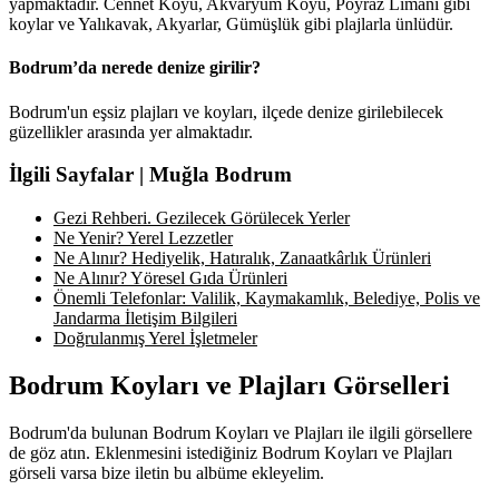
yapmaktadır. Cennet Koyu, Akvaryum Koyu, Poyraz Limanı gibi
koylar ve Yalıkavak, Akyarlar, Gümüşlük gibi plajlarla ünlüdür.
Bodrum’da nerede denize girilir?
Bodrum'un eşsiz plajları ve koyları, ilçede denize girilebilecek
güzellikler arasında yer almaktadır.
İlgili Sayfalar | Muğla Bodrum
Gezi Rehberi. Gezilecek Görülecek Yerler
Ne Yenir? Yerel Lezzetler
Ne Alınır? Hediyelik, Hatıralık, Zanaatkârlık Ürünleri
Ne Alınır? Yöresel Gıda Ürünleri
Önemli Telefonlar: Valilik, Kaymakamlık, Belediye, Polis ve
Jandarma İletişim Bilgileri
Doğrulanmış Yerel İşletmeler
Bodrum Koyları ve Plajları Görselleri
Bodrum'da bulunan Bodrum Koyları ve Plajları ile ilgili görsellere
de göz atın. Eklenmesini istediğiniz Bodrum Koyları ve Plajları
görseli varsa bize iletin bu albüme ekleyelim.