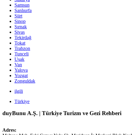
Samsun
Şanlıurfa
Siirt
Sinop
Şırnak
Sivas
Tekirdağ
Tokat
Trabzon
Tunceli
Uşak
Van
Yalova
Yozgat
Zonguldak
ilgili
Türkiye
duyBunu A.Ş. | Türkiye Turizm ve Gezi Rehberi
Adres: