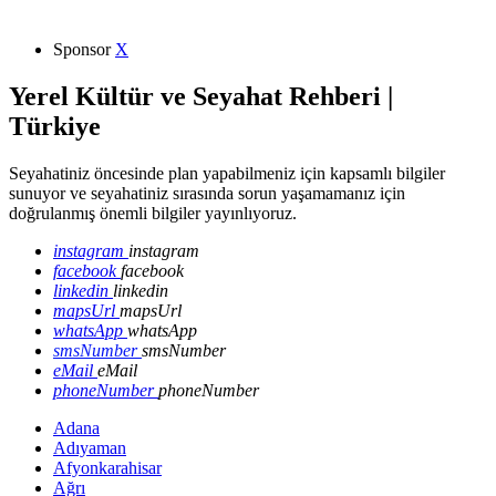
Sponsor
X
Yerel Kültür ve Seyahat Rehberi |
Türkiye
Seyahatiniz öncesinde plan yapabilmeniz için kapsamlı bilgiler
sunuyor ve seyahatiniz sırasında sorun yaşamamanız için
doğrulanmış önemli bilgiler yayınlıyoruz.
instagram
instagram
facebook
facebook
linkedin
linkedin
mapsUrl
mapsUrl
whatsApp
whatsApp
smsNumber
smsNumber
eMail
eMail
phoneNumber
phoneNumber
Adana
Adıyaman
Afyonkarahisar
Ağrı