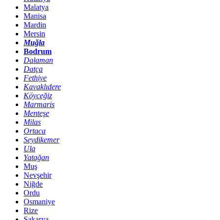
Malatya
Manisa
Mardin
Mersin
Muğla
Bodrum
Dalaman
Datça
Fethiye
Kavaklıdere
Köyceğiz
Marmaris
Menteşe
Milas
Ortaca
Seydikemer
Ula
Yatağan
Muş
Nevşehir
Niğde
Ordu
Osmaniye
Rize
Sakarya