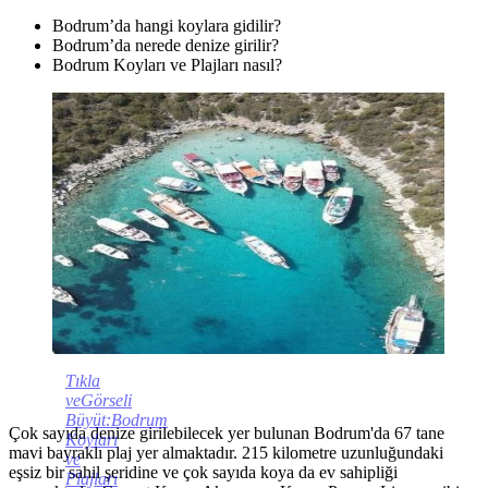
Bodrum’da hangi koylara gidilir?
Bodrum’da nerede denize girilir?
Bodrum Koyları ve Plajları nasıl?
Tıkla
veGörseli
Büyüt:Bodrum
Çok sayıda denize girilebilecek yer bulunan Bodrum'da 67 tane
Koyları
mavi bayraklı plaj yer almaktadır. 215 kilometre uzunluğundaki
ve
eşsiz bir sahil şeridine ve çok sayıda koya da ev sahipliği
Plajları