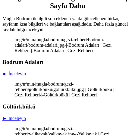
Sayfa Daha
Muğla Bodrum ile ilgili son eklenen ya da güncellenen birkaç
sayfanın kısa bilgileri ve bağlantıları aşağıdadır. Daha fazla güncel
faydalı bilgi inceleyin.
img/tr/min/mugla/bodrum/gezi-rehberi/bodrum-
adalari/bodrum-adalari.jpg-|-Bodrum Adaları | Gezi
Rehberi-|-Bodrum Adaları | Gezi Rehberi
Bodrum Adaları
► İnceleyin
img/tr/min/mugla/bodrum/gezi-
rehberi/golturkbuku/golturkbuku.jpg-|-Göltürkbükü |
Gezi Rehberi-|-Göltürkbükü | Gezi Rehberi
Göltürkbükü
► İnceleyin
img/tr/min/mugla/bodrum/gezi-
rehberi/yalikavak/yalikavak.jpg-|-Yalıkavak | Gezi