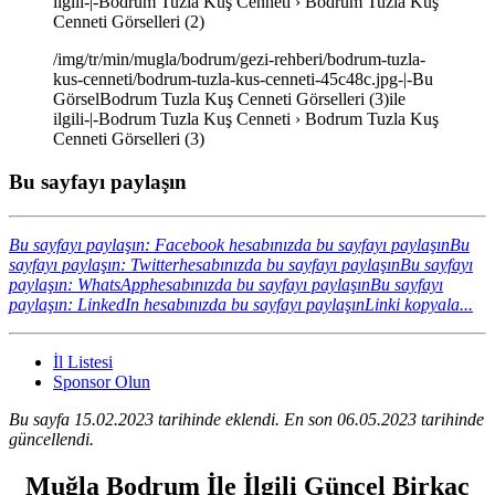
ilgili-|-Bodrum Tuzla Kuş Cenneti › Bodrum Tuzla Kuş
Cenneti Görselleri (2)
/img/tr/min/mugla/bodrum/gezi-rehberi/bodrum-tuzla-
kus-cenneti/bodrum-tuzla-kus-cenneti-45c48c.jpg-|-Bu
GörselBodrum Tuzla Kuş Cenneti Görselleri (3)ile
ilgili-|-Bodrum Tuzla Kuş Cenneti › Bodrum Tuzla Kuş
Cenneti Görselleri (3)
Bu sayfayı paylaşın
Bu sayfayı paylaşın: Facebook hesabınızda bu sayfayı paylaşın
Bu
sayfayı paylaşın: Twitterhesabınızda bu sayfayı paylaşın
Bu sayfayı
paylaşın: WhatsApphesabınızda bu sayfayı paylaşın
Bu sayfayı
paylaşın: LinkedIn hesabınızda bu sayfayı paylaşın
Linki kopyala...
İl Listesi
Sponsor Olun
Bu sayfa 15.02.2023 tarihinde eklendi. En son 06.05.2023 tarihinde
güncellendi.
Muğla Bodrum İle İlgili Güncel Birkaç