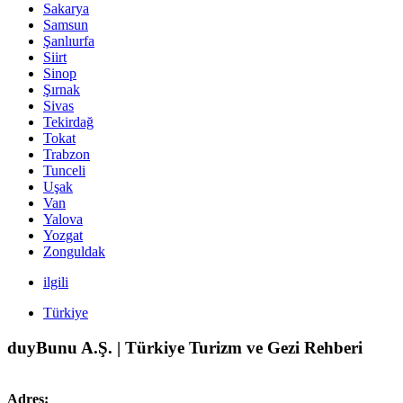
Sakarya
Samsun
Şanlıurfa
Siirt
Sinop
Şırnak
Sivas
Tekirdağ
Tokat
Trabzon
Tunceli
Uşak
Van
Yalova
Yozgat
Zonguldak
ilgili
Türkiye
duyBunu A.Ş. | Türkiye Turizm ve Gezi Rehberi
Adres: