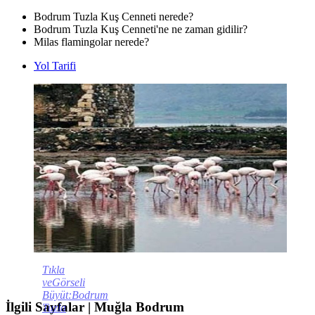
Bodrum Tuzla Kuş Cenneti nerede?
Bodrum Tuzla Kuş Cenneti'ne ne zaman gidilir?
Milas flamingolar nerede?
Yol Tarifi
Tıkla
veGörseli
Büyüt:Bodrum
İlgili Sayfalar | Muğla Bodrum
Tuzla