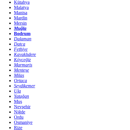
Kütahya
Malatya
Manisa
Mardin
Mersin
Muğla
Bodrum
Dalaman
Datça
Fethiye
Kavaklıdere
Köyceğiz
Marmaris
Menteşe
Milas
Ortaca
Seydikemer
Ula
Yatağan
Muş
Nevşehir
Niğde
Ordu
Osmaniye
Rize