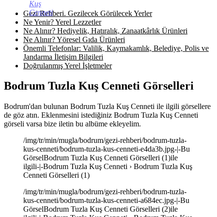
Kuş
Cenneti
Gezi Rehberi. Gezilecek Görülecek Yerler
Ne Yenir? Yerel Lezzetler
Ne Alınır? Hediyelik, Hatıralık, Zanaatkârlık Ürünleri
Ne Alınır? Yöresel Gıda Ürünleri
Önemli Telefonlar: Valilik, Kaymakamlık, Belediye, Polis ve
Jandarma İletişim Bilgileri
Doğrulanmış Yerel İşletmeler
Bodrum Tuzla Kuş Cenneti Görselleri
Bodrum'dan bulunan Bodrum Tuzla Kuş Cenneti ile ilgili görsellere
de göz atın. Eklenmesini istediğiniz Bodrum Tuzla Kuş Cenneti
görseli varsa bize iletin bu albüme ekleyelim.
/img/tr/min/mugla/bodrum/gezi-rehberi/bodrum-tuzla-
kus-cenneti/bodrum-tuzla-kus-cenneti-e4da3b.jpg-|-Bu
GörselBodrum Tuzla Kuş Cenneti Görselleri (1)ile
ilgili-|-Bodrum Tuzla Kuş Cenneti › Bodrum Tuzla Kuş
Cenneti Görselleri (1)
/img/tr/min/mugla/bodrum/gezi-rehberi/bodrum-tuzla-
kus-cenneti/bodrum-tuzla-kus-cenneti-a684ec.jpg-|-Bu
GörselBodrum Tuzla Kuş Cenneti Görselleri (2)ile