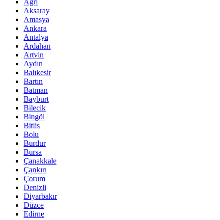
Ağrı
Aksaray
Amasya
Ankara
Antalya
Ardahan
Artvin
Aydın
Balıkesir
Bartın
Batman
Bayburt
Bilecik
Bingöl
Bitlis
Bolu
Burdur
Bursa
Çanakkale
Çankırı
Çorum
Denizli
Diyarbakır
Düzce
Edirne