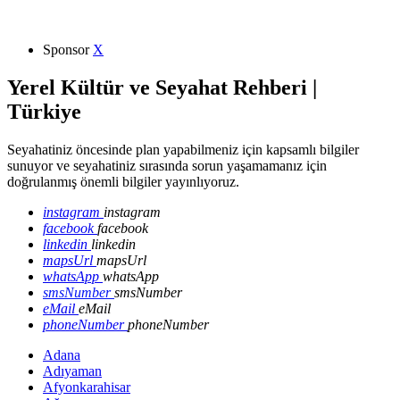
Sponsor
X
Yerel Kültür ve Seyahat Rehberi |
Türkiye
Seyahatiniz öncesinde plan yapabilmeniz için kapsamlı bilgiler
sunuyor ve seyahatiniz sırasında sorun yaşamamanız için
doğrulanmış önemli bilgiler yayınlıyoruz.
instagram
instagram
facebook
facebook
linkedin
linkedin
mapsUrl
mapsUrl
whatsApp
whatsApp
smsNumber
smsNumber
eMail
eMail
phoneNumber
phoneNumber
Adana
Adıyaman
Afyonkarahisar