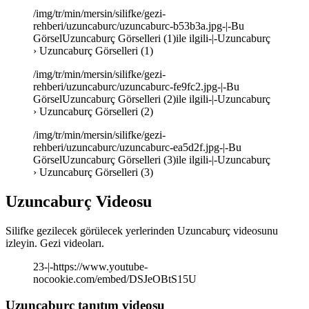
/img/tr/min/mersin/silifke/gezi-
rehberi/uzuncaburc/uzuncaburc-b53b3a.jpg-|-Bu
GörselUzuncaburç Görselleri (1)ile ilgili-|-Uzuncaburç
› Uzuncaburç Görselleri (1)
/img/tr/min/mersin/silifke/gezi-
rehberi/uzuncaburc/uzuncaburc-fe9fc2.jpg-|-Bu
GörselUzuncaburç Görselleri (2)ile ilgili-|-Uzuncaburç
› Uzuncaburç Görselleri (2)
/img/tr/min/mersin/silifke/gezi-
rehberi/uzuncaburc/uzuncaburc-ea5d2f.jpg-|-Bu
GörselUzuncaburç Görselleri (3)ile ilgili-|-Uzuncaburç
› Uzuncaburç Görselleri (3)
Uzuncaburç Videosu
Silifke gezilecek görülecek yerlerinden Uzuncaburç videosunu
izleyin. Gezi videoları.
23-|-https://www.youtube-
nocookie.com/embed/DSJeOBtS15U
Uzuncaburç tanıtım videosu