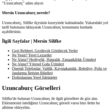
"Uzuncaburç" adını alıyor.
Mersin Uzuncaburç nerede?
Uzuncaburç, Silifke ilçesinin kuzeyinde kalmaktadır. Yukarıdaki yol
tarifi butonuna tıklayarak Uzuncaburç konumunu haritada
açabilirsiniz.
İlgili Sayfalar | Mersin Silifke
Gezi Rehberi. Gezilecek Görülecek Yerler
Ne Yenir? Yerel Lezzetler
Ne Alınır? Hediyelik, Hatıralık, Zanaatkârlık Ürünleri
Ne Alınır? Yöresel Gıda Ürünleri
Önemli Telefonlar: Valilik, Kaymakamlık, Belediye, Polis ve
Jandarma İletişim Bilgileri
Doğrulanmış Yerel İşletmeler
Uzuncaburç Görselleri
Silifke'de bulunan Uzuncaburç ile ilgili görsellere de göz atın.
Eklenmesini istediğiniz Uzuncaburç görseli varsa bize iletin bu
albüme ekleyelim.