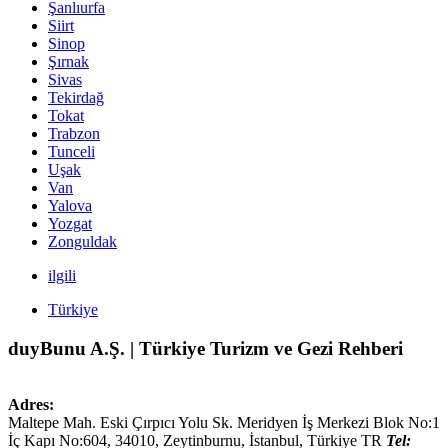
Şanlıurfa
Siirt
Sinop
Şırnak
Sivas
Tekirdağ
Tokat
Trabzon
Tunceli
Uşak
Van
Yalova
Yozgat
Zonguldak
ilgili
Türkiye
duyBunu A.Ş. | Türkiye Turizm ve Gezi Rehberi
Adres:
Maltepe Mah. Eski Çırpıcı Yolu Sk. Meridyen İş Merkezi Blok No:1
İç Kapı No:604,
34010
,
Zeytinburnu, İstanbul
,
Türkiye
TR
Tel: