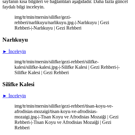
sayfanın kısa bilgileri ve bağlantıları aşağıdadır. Daha fazla güncel
faydalı bilgi inceleyin.
img/tr/min/mersin/silifke/gezi-
rehberi/narlikuyu/narlikuyu.jpg-|-Narlıkuyu | Gezi
Rehberi-|-Narlıkuyu | Gezi Rehberi
Narlıkuyu
► İnceleyin
img/tr/min/mersin/silifke/gezi-rehberi/silifke-
kalesi/silifke-kalesi.jpg-|-Silifke Kalesi | Gezi Rehberi-|-
Silifke Kalesi | Gezi Rehberi
Silifke Kalesi
► İnceleyin
img/tr/min/mersin/silifke/gezi-rehberi/tisan-koyu-ve-
afrodisias-mozaigi/tisan-koyu-ve-afrodisias-
mozaigi.jpg-|-Tisan Koyu ve Afrodisias Mozaiği | Gezi
Rehberi-|-Tisan Koyu ve Afrodisias Mozaiği | Gezi
Rehberi