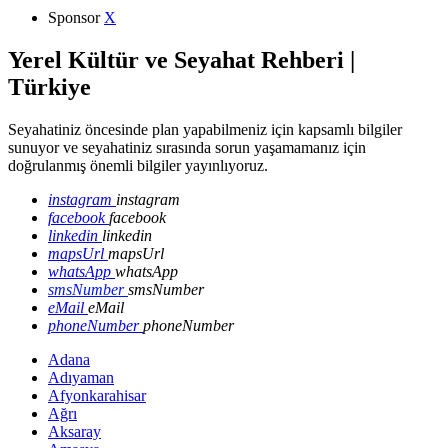
Sponsor
X
Yerel Kültür ve Seyahat Rehberi |
Türkiye
Seyahatiniz öncesinde plan yapabilmeniz için kapsamlı bilgiler
sunuyor ve seyahatiniz sırasında sorun yaşamamanız için
doğrulanmış önemli bilgiler yayınlıyoruz.
instagram
instagram
facebook
facebook
linkedin
linkedin
mapsUrl
mapsUrl
whatsApp
whatsApp
smsNumber
smsNumber
eMail
eMail
phoneNumber
phoneNumber
Adana
Adıyaman
Afyonkarahisar
Ağrı
Aksaray