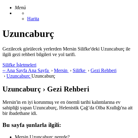
Menü
Harita
Uzuncaburç
Gezilecek görülecek yerlerden Mersin Silifke'deki Uzuncaburç ile
ilgili gezi rehberi bilgileri ve yol tarifi.
Silifke İşletmeleri
‹‹
Ana Sayfa
Ana Sayfa
›
Mersin
›
Silifke
›
Gezi Rehberi
›
Uzuncaburç
Uzuncaburç
Uzuncaburç › Gezi Rehberi
Mersin'in en iyi korunmuş ve en önemli tarihi kalıntılarına ev
sahipliği yapan Uzuncaburç, Helenistik Çağ’da Olba Krallığı'na ait
bir ibadethane idi.
Bu sayfa şunlarla ilgili:
Mersin Uzuncaburç nerede?