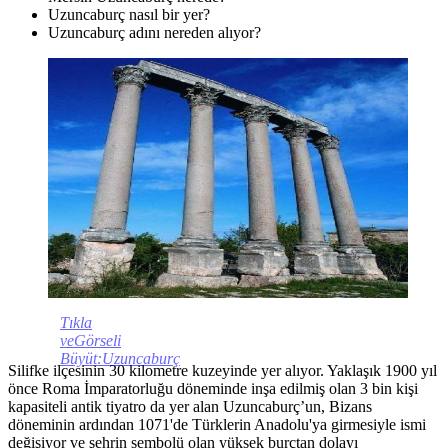
Uzuncaburç nasıl bir yer?
Uzuncaburç adını nereden alıyor?
Tıkla
veGörseli
Büyüt:Uzuncaburç
Silifke ilçesinin 30 kilometre kuzeyinde yer alıyor. Yaklaşık 1900 yıl
önce Roma İmparatorluğu döneminde inşa edilmiş olan 3 bin kişi
kapasiteli antik tiyatro da yer alan Uzuncaburç’un, Bizans
döneminin ardından 1071'de Türklerin Anadolu'ya girmesiyle ismi
değişiyor ve şehrin sembolü olan yüksek burçtan dolayı