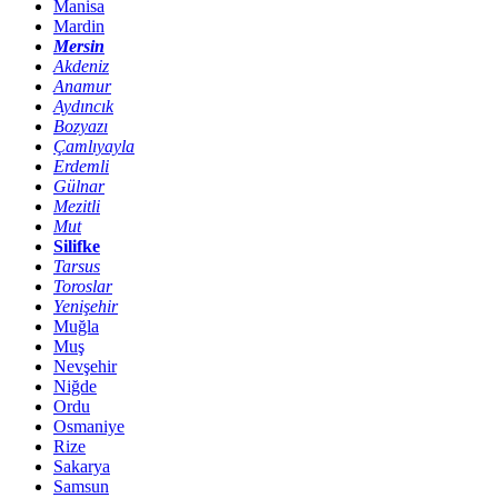
Manisa
Mardin
Mersin
Akdeniz
Anamur
Aydıncık
Bozyazı
Çamlıyayla
Erdemli
Gülnar
Mezitli
Mut
Silifke
Tarsus
Toroslar
Yenişehir
Muğla
Muş
Nevşehir
Niğde
Ordu
Osmaniye
Rize
Sakarya
Samsun