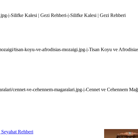
i.jpg-|-Silifke Kalesi | Gezi Rehberi-|-Silifke Kalesi | Gezi Rehberi
-mozaigi/tisan-koyu-ve-afrodisias-mozaigi.jpg-|-Tisan Koyu ve Afrodisi
garalari/cennet-ve-cehennem-magaralari.jpg-|-Cennet ve Cehennem Mağa