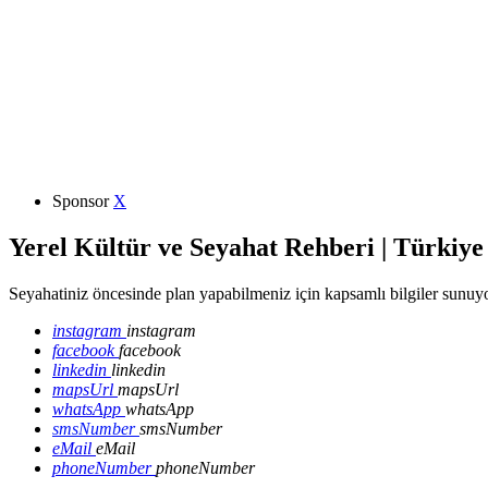
Sponsor
X
Yerel Kültür ve Seyahat Rehberi | Türkiye
Seyahatiniz öncesinde plan yapabilmeniz için kapsamlı bilgiler sunuyo
instagram
instagram
facebook
facebook
linkedin
linkedin
mapsUrl
mapsUrl
whatsApp
whatsApp
smsNumber
smsNumber
eMail
eMail
phoneNumber
phoneNumber