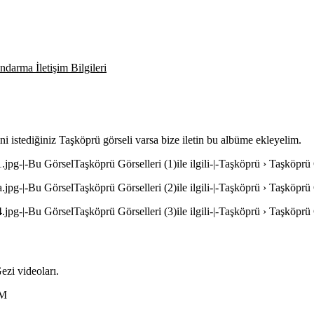
darma İletişim Bilgileri
ini istediğiniz Taşköprü görseli varsa bize iletin bu albüme ekleyelim.
.jpg-|-Bu GörselTaşköprü Görselleri (1)ile ilgili-|-Taşköprü › Taşköprü 
.jpg-|-Bu GörselTaşköprü Görselleri (2)ile ilgili-|-Taşköprü › Taşköprü 
.jpg-|-Bu GörselTaşköprü Görselleri (3)ile ilgili-|-Taşköprü › Taşköprü 
ezi videoları.
9M