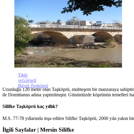
Tıkla
veGörseli
Büyüt:Taşköprü
Uzunluğu 120 metre olan Taşköprü, muhteşem bir manzaraya sahiptir. 
ile Domitianus adına yaptırılmıştır. Günümüzde köprünün temelleri har
Silifke Taşköprü kaç yıllık?
M.S. 77-78 yıllarında inşa edilen Silifke Taşköprü, 2000 yıla yakın bir
İlgili Sayfalar | Mersin Silifke