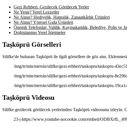
Gezi Rehberi. Gezilecek Görülecek Yerler
Ne Yenir? Yerel Lezzetler
Ne Alınır? Hediyelik, Hatıralık, Zanaatkârlık Ürünleri
Ne Alınır? Yöresel Gıda Ürünleri
Önemli Telefonlar: Valilik, Kaymakamlık, Belediye, Polis ve Jan
Doğrulanmış Yerel İşletmeler
Taşköprü Görselleri
Silifke'de bulunan Taşköprü ile ilgili görsellere de göz atın. Eklenmes
/img/tr/min/mersin/silifke/gezi-rehberi/taskopru/taskopru-43ec51
/img/tr/min/mersin/silifke/gezi-rehberi/taskopru/taskopru-8e296a
/img/tr/min/mersin/silifke/gezi-rehberi/taskopru/taskopru-19ca14
Taşköprü Videosu
Silifke gezilecek görülecek yerlerinden Taşköprü videosunu izleyin. G
23-|-https://www.youtube-nocookie.com/embed/ODBXrfL_4