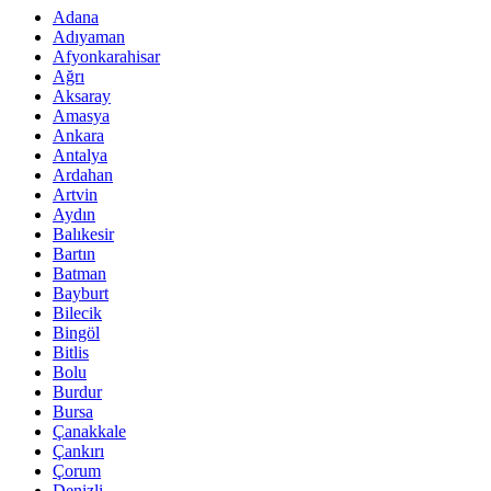
Adana
Adıyaman
Afyonkarahisar
Ağrı
Aksaray
Amasya
Ankara
Antalya
Ardahan
Artvin
Aydın
Balıkesir
Bartın
Batman
Bayburt
Bilecik
Bingöl
Bitlis
Bolu
Burdur
Bursa
Çanakkale
Çankırı
Çorum
Denizli