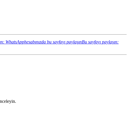
ın: WhatsApphesabınızda bu sayfayı paylaşın
Bu sayfayı paylaşın:
inceleyin.