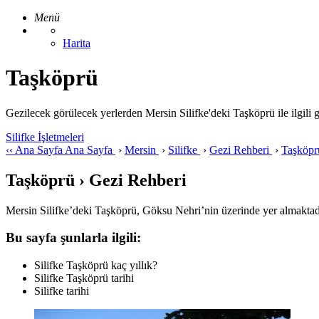
Menü
Harita
Taşköprü
Gezilecek görülecek yerlerden Mersin Silifke'deki Taşköprü ile ilgili gez
Silifke İşletmeleri
‹‹
Ana Sayfa
Ana Sayfa
›
Mersin
›
Silifke
›
Gezi Rehberi
›
Taşköp
Taşköprü › Gezi Rehberi
Mersin Silifke’deki Taşköprü, Göksu Nehri’nin üzerinde yer almaktadır
Bu sayfa şunlarla ilgili:
Silifke Taşköprü kaç yıllık?
Silifke Taşköprü tarihi
Silifke tarihi