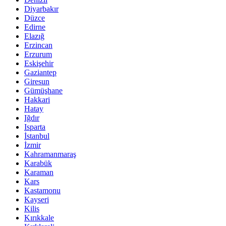
Diyarbakır
Düzce
Edirne
Elazığ
Erzincan
Erzurum
Eskişehir
Gaziantep
Giresun
Gümüşhane
Hakkari
Hatay
Iğdır
Isparta
İstanbul
İzmir
Kahramanmaraş
Karabük
Karaman
Kars
Kastamonu
Kayseri
Kilis
Kırıkkale