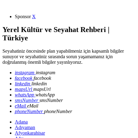
Sponsor
X
Yerel Kültür ve Seyahat Rehberi |
Türkiye
Seyahatiniz öncesinde plan yapabilmeniz için kapsamlı bilgiler
sunuyor ve seyahatiniz sırasında sorun yaşamamanız için
doğrulanmış önemli bilgiler yayınlıyoruz.
instagram
instagram
facebook
facebook
linkedin
linkedin
mapsUrl
mapsUrl
whatsApp
whatsApp
smsNumber
smsNumber
eMail
eMail
phoneNumber
phoneNumber
Adana
Adıyaman
Afyonkarahisar