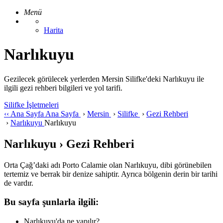
Menü
Harita
Narlıkuyu
Gezilecek görülecek yerlerden Mersin Silifke'deki Narlıkuyu ile
ilgili gezi rehberi bilgileri ve yol tarifi.
Silifke İşletmeleri
‹‹
Ana Sayfa
Ana Sayfa
›
Mersin
›
Silifke
›
Gezi Rehberi
›
Narlıkuyu
Narlıkuyu
Narlıkuyu › Gezi Rehberi
Orta Çağ’daki adı Porto Calamie olan Narlıkuyu, dibi görünebilen
tertemiz ve berrak bir denize sahiptir. Ayrıca bölgenin derin bir tarihi
de vardır.
Bu sayfa şunlarla ilgili:
Narlıkuyu'da ne yapılır?