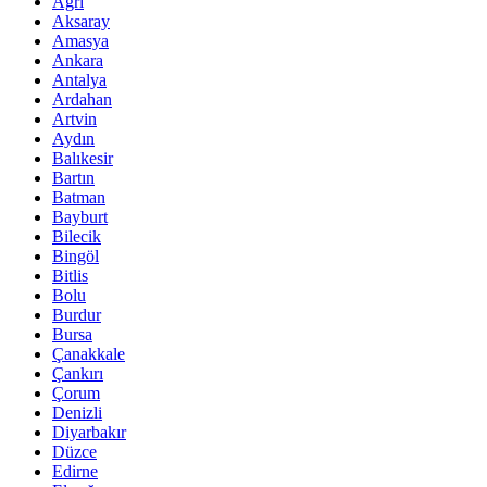
Ağrı
Aksaray
Amasya
Ankara
Antalya
Ardahan
Artvin
Aydın
Balıkesir
Bartın
Batman
Bayburt
Bilecik
Bingöl
Bitlis
Bolu
Burdur
Bursa
Çanakkale
Çankırı
Çorum
Denizli
Diyarbakır
Düzce
Edirne