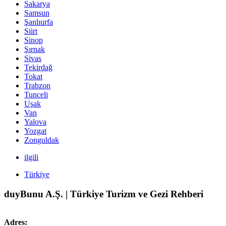
Sakarya
Samsun
Şanlıurfa
Siirt
Sinop
Şırnak
Sivas
Tekirdağ
Tokat
Trabzon
Tunceli
Uşak
Van
Yalova
Yozgat
Zonguldak
ilgili
Türkiye
duyBunu A.Ş. | Türkiye Turizm ve Gezi Rehberi
Adres: