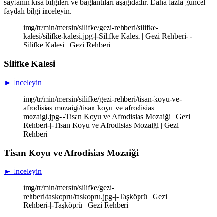
sayfanın kısa bilgileri ve bağlantıları aşağıdadır. Daha fazla güncel
faydalı bilgi inceleyin.
img/tr/min/mersin/silifke/gezi-rehberi/silifke-
kalesi/silifke-kalesi.jpg-|-Silifke Kalesi | Gezi Rehberi-|-
Silifke Kalesi | Gezi Rehberi
Silifke Kalesi
► İnceleyin
img/tr/min/mersin/silifke/gezi-rehberi/tisan-koyu-ve-
afrodisias-mozaigi/tisan-koyu-ve-afrodisias-
mozaigi.jpg-|-Tisan Koyu ve Afrodisias Mozaiği | Gezi
Rehberi-|-Tisan Koyu ve Afrodisias Mozaiği | Gezi
Rehberi
Tisan Koyu ve Afrodisias Mozaiği
► İnceleyin
img/tr/min/mersin/silifke/gezi-
rehberi/taskopru/taskopru.jpg-|-Taşköprü | Gezi
Rehberi-|-Taşköprü | Gezi Rehberi