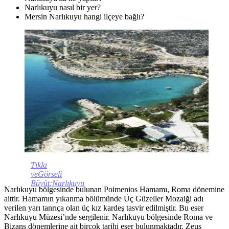
Narlıkuyu nasıl bir yer?
Mersin Narlıkuyu hangi ilçeye bağlı?
Tıkla
veGörseli
Büyüt:Narlıkuyu
Narlıkuyu bölgesinde bulunan Poimenios Hamamı, Roma dönemine
aittir. Hamamın yıkanma bölümünde Üç Güzeller Mozaiği adı
verilen yarı tanrıça olan üç kız kardeş tasvir edilmiştir. Bu eser
Narlıkuyu Müzesi’nde sergilenir. Narlıkuyu bölgesinde Roma ve
Bizans dönemlerine ait birçok tarihi eser bulunmaktadır. Zeus