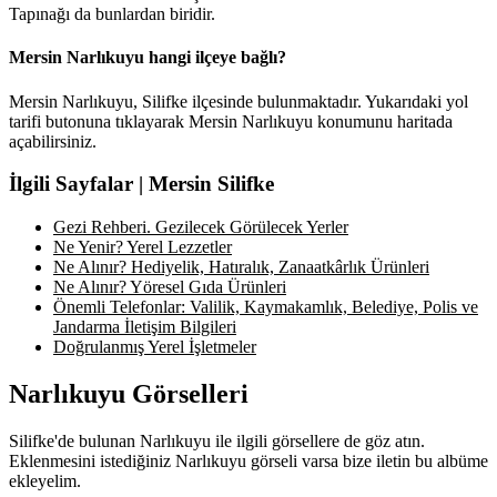
Tapınağı da bunlardan biridir.
Mersin Narlıkuyu hangi ilçeye bağlı?
Mersin Narlıkuyu, Silifke ilçesinde bulunmaktadır. Yukarıdaki yol
tarifi butonuna tıklayarak Mersin Narlıkuyu konumunu haritada
açabilirsiniz.
İlgili Sayfalar | Mersin Silifke
Gezi Rehberi. Gezilecek Görülecek Yerler
Ne Yenir? Yerel Lezzetler
Ne Alınır? Hediyelik, Hatıralık, Zanaatkârlık Ürünleri
Ne Alınır? Yöresel Gıda Ürünleri
Önemli Telefonlar: Valilik, Kaymakamlık, Belediye, Polis ve
Jandarma İletişim Bilgileri
Doğrulanmış Yerel İşletmeler
Narlıkuyu Görselleri
Silifke'de bulunan Narlıkuyu ile ilgili görsellere de göz atın.
Eklenmesini istediğiniz Narlıkuyu görseli varsa bize iletin bu albüme
ekleyelim.