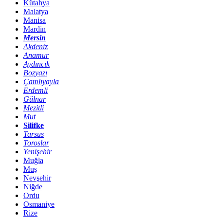
Kütahya
Malatya
Manisa
Mardin
Mersin
Akdeniz
Anamur
Aydıncık
Bozyazı
Çamlıyayla
Erdemli
Gülnar
Mezitli
Mut
Silifke
Tarsus
Toroslar
Yenişehir
Muğla
Muş
Nevşehir
Niğde
Ordu
Osmaniye
Rize