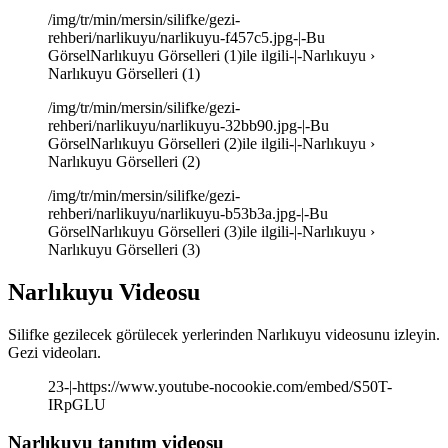
/img/tr/min/mersin/silifke/gezi-
rehberi/narlikuyu/narlikuyu-f457c5.jpg-|-Bu
GörselNarlıkuyu Görselleri (1)ile ilgili-|-Narlıkuyu ›
Narlıkuyu Görselleri (1)
/img/tr/min/mersin/silifke/gezi-
rehberi/narlikuyu/narlikuyu-32bb90.jpg-|-Bu
GörselNarlıkuyu Görselleri (2)ile ilgili-|-Narlıkuyu ›
Narlıkuyu Görselleri (2)
/img/tr/min/mersin/silifke/gezi-
rehberi/narlikuyu/narlikuyu-b53b3a.jpg-|-Bu
GörselNarlıkuyu Görselleri (3)ile ilgili-|-Narlıkuyu ›
Narlıkuyu Görselleri (3)
Narlıkuyu Videosu
Silifke gezilecek görülecek yerlerinden Narlıkuyu videosunu izleyin.
Gezi videoları.
23-|-https://www.youtube-nocookie.com/embed/S50T-
IRpGLU
Narlıkuyu tanıtım videosu