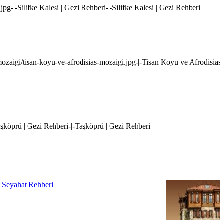
i.jpg-|-Silifke Kalesi | Gezi Rehberi-|-Silifke Kalesi | Gezi Rehberi
-mozaigi/tisan-koyu-ve-afrodisias-mozaigi.jpg-|-Tisan Koyu ve Afrodisi
Taşköprü | Gezi Rehberi-|-Taşköprü | Gezi Rehberi