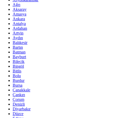
Ağrı
Aksaray
Amasya
Ankara
Antalya
Ardahan
Artvin
Aydın
Balıkesir
Bartın
Batman
Bayburt
Bilecik
Bingöl
Bitlis
Bolu
Burdur
Bursa
Çanakkale
Çankırı
Çorum
Denizli
Diyarbakır
Düzce