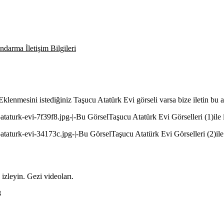
darma İletişim Bilgileri
. Eklenmesini istediğiniz Taşucu Atatürk Evi görseli varsa bize iletin bu
u-ataturk-evi-7f39f8.jpg-|-Bu GörselTaşucu Atatürk Evi Görselleri (1)ile 
u-ataturk-evi-34173c.jpg-|-Bu GörselTaşucu Atatürk Evi Görselleri (2)ile 
izleyin. Gezi videoları.
8