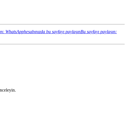
ın: WhatsApphesabınızda bu sayfayı paylaşın
Bu sayfayı paylaşın:
inceleyin.