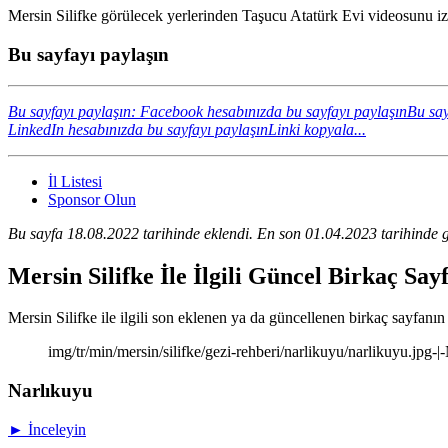
Mersin Silifke görülecek yerlerinden Taşucu Atatürk Evi videosunu izl
Bu sayfayı paylaşın
Bu sayfayı paylaşın: Facebook hesabınızda bu sayfayı paylaşın
Bu say
LinkedIn hesabınızda bu sayfayı paylaşın
Linki kopyala...
İl Listesi
Sponsor Olun
Bu sayfa 18.08.2022 tarihinde eklendi. En son 01.04.2023 tarihinde g
Mersin Silifke İle İlgili Güncel Birkaç Sa
Mersin Silifke ile ilgili son eklenen ya da güncellenen birkaç sayfanın k
img/tr/min/mersin/silifke/gezi-rehberi/narlikuyu/narlikuyu.jpg-
Narlıkuyu
► İnceleyin