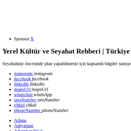
Sponsor
X
Yerel Kültür ve Seyahat Rehberi | Türkiye
Seyahatiniz öncesinde plan yapabilmeniz için kapsamlı bilgiler sunuyo
instagram
instagram
facebook
facebook
linkedin
linkedin
mapsUrl
mapsUrl
whatsApp
whatsApp
smsNumber
smsNumber
eMail
eMail
phoneNumber
phoneNumber
Adana
Adıyaman
Afyonkarahisar