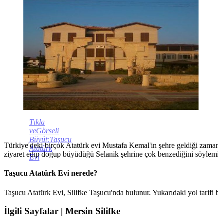
Tıkla
veGörseli
Büyüt:Taşucu
Türkiye'deki birçok Atatürk evi Mustafa Kemal'in şehre geldiği zaman
Atatürk
ziyaret edip doğup büyüdüğü Selanik şehrine çok benzediğini söylemi
Evi
Taşucu Atatürk Evi nerede?
Taşucu Atatürk Evi, Silifke Taşucu'nda bulunur. Yukarıdaki yol tarifi
İlgili Sayfalar | Mersin Silifke