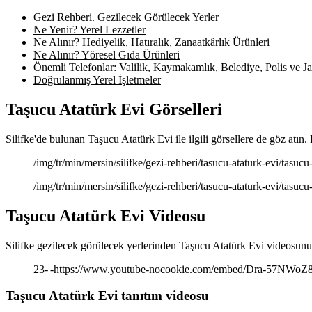
Gezi Rehberi. Gezilecek Görülecek Yerler
Ne Yenir? Yerel Lezzetler
Ne Alınır? Hediyelik, Hatıralık, Zanaatkârlık Ürünleri
Ne Alınır? Yöresel Gıda Ürünleri
Önemli Telefonlar: Valilik, Kaymakamlık, Belediye, Polis ve Jan
Doğrulanmış Yerel İşletmeler
Taşucu Atatürk Evi Görselleri
Silifke'de bulunan Taşucu Atatürk Evi ile ilgili görsellere de göz atın
/img/tr/min/mersin/silifke/gezi-rehberi/tasucu-ataturk-evi/tasuc
/img/tr/min/mersin/silifke/gezi-rehberi/tasucu-ataturk-evi/tasuc
Taşucu Atatürk Evi Videosu
Silifke gezilecek görülecek yerlerinden Taşucu Atatürk Evi videosunu 
23-|-https://www.youtube-nocookie.com/embed/Dra-57NWoZ
Taşucu Atatürk Evi tanıtım videosu