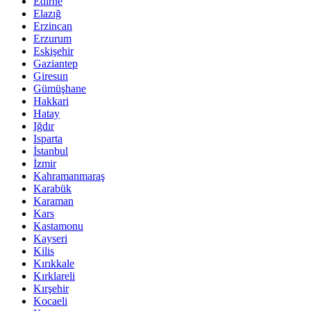
Edirne
Elazığ
Erzincan
Erzurum
Eskişehir
Gaziantep
Giresun
Gümüşhane
Hakkari
Hatay
Iğdır
Isparta
İstanbul
İzmir
Kahramanmaraş
Karabük
Karaman
Kars
Kastamonu
Kayseri
Kilis
Kırıkkale
Kırklareli
Kırşehir
Kocaeli