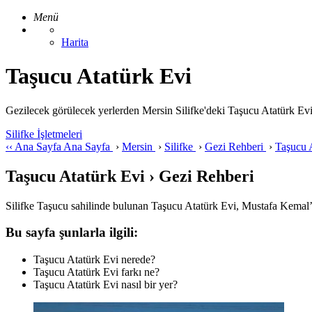
Menü
Harita
Taşucu Atatürk Evi
Gezilecek görülecek yerlerden Mersin Silifke'deki Taşucu Atatürk Evi ile 
Silifke İşletmeleri
‹‹
Ana Sayfa
Ana Sayfa
›
Mersin
›
Silifke
›
Gezi Rehberi
›
Taşucu 
Taşucu Atatürk Evi › Gezi Rehberi
Silifke Taşucu sahilinde bulunan Taşucu Atatürk Evi, Mustafa Kemal’i
Bu sayfa şunlarla ilgili:
Taşucu Atatürk Evi nerede?
Taşucu Atatürk Evi farkı ne?
Taşucu Atatürk Evi nasıl bir yer?