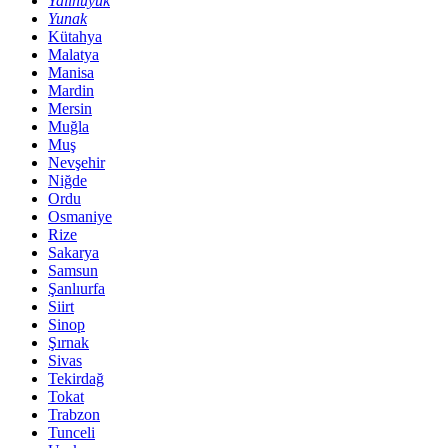
Yalıhüyük
Yunak
Kütahya
Malatya
Manisa
Mardin
Mersin
Muğla
Muş
Nevşehir
Niğde
Ordu
Osmaniye
Rize
Sakarya
Samsun
Şanlıurfa
Siirt
Sinop
Şırnak
Sivas
Tekirdağ
Tokat
Trabzon
Tunceli