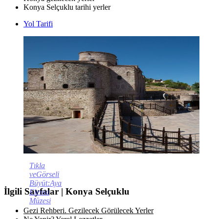
Konya Selçuklu tarihi yerler
Yol Tarifi
Tıkla
veGörseli
Büyüt:Aya
İlgili Sayfalar | Konya Selçuklu
Elenia
Müzesi
Gezi Rehberi. Gezilecek Görülecek Yerler