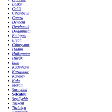
Bozkır
Çeltik
Cihanbeyli
Çumra
Derbent
Derebucak
Doğanhisar
Emirgazi
Ereğli
Güneysınır
Hadim
Halkapınar
Hüyük
Ilgın
Kadınhanı
Karapınar
Karatay
Kulu
Meram
Sarayönü
Selçuklu
Seydişehir
Taşkent
Tuzlukçu