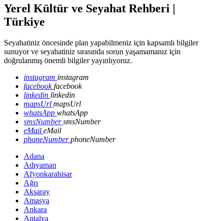
Yerel Kültür ve Seyahat Rehberi |
Türkiye
Seyahatiniz öncesinde plan yapabilmeniz için kapsamlı bilgiler
sunuyor ve seyahatiniz sırasında sorun yaşamamanız için
doğrulanmış önemli bilgiler yayınlıyoruz.
instagram
instagram
facebook
facebook
linkedin
linkedin
mapsUrl
mapsUrl
whatsApp
whatsApp
smsNumber
smsNumber
eMail
eMail
phoneNumber
phoneNumber
Adana
Adıyaman
Afyonkarahisar
Ağrı
Aksaray
Amasya
Ankara
Antalya