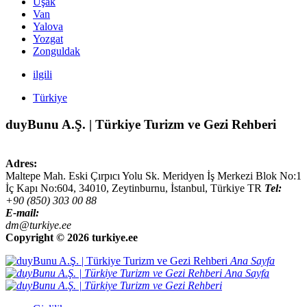
Uşak
Van
Yalova
Yozgat
Zonguldak
ilgili
Türkiye
duyBunu A.Ş. | Türkiye Turizm ve Gezi Rehberi
Adres:
Maltepe Mah. Eski Çırpıcı Yolu Sk. Meridyen İş Merkezi Blok No:1
İç Kapı No:604,
34010
,
Zeytinburnu, İstanbul
,
Türkiye
TR
Tel:
+90 (850) 303 00 88
E-mail:
dm@turkiye.ee
Copyright ©
2026 turkiye.ee
Ana Sayfa
Ana Sayfa