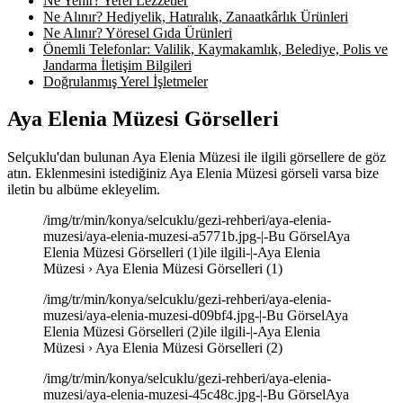
Ne Yenir? Yerel Lezzetler
Ne Alınır? Hediyelik, Hatıralık, Zanaatkârlık Ürünleri
Ne Alınır? Yöresel Gıda Ürünleri
Önemli Telefonlar: Valilik, Kaymakamlık, Belediye, Polis ve
Jandarma İletişim Bilgileri
Doğrulanmış Yerel İşletmeler
Aya Elenia Müzesi Görselleri
Selçuklu'dan bulunan Aya Elenia Müzesi ile ilgili görsellere de göz
atın. Eklenmesini istediğiniz Aya Elenia Müzesi görseli varsa bize
iletin bu albüme ekleyelim.
/img/tr/min/konya/selcuklu/gezi-rehberi/aya-elenia-
muzesi/aya-elenia-muzesi-a5771b.jpg-|-Bu GörselAya
Elenia Müzesi Görselleri (1)ile ilgili-|-Aya Elenia
Müzesi › Aya Elenia Müzesi Görselleri (1)
/img/tr/min/konya/selcuklu/gezi-rehberi/aya-elenia-
muzesi/aya-elenia-muzesi-d09bf4.jpg-|-Bu GörselAya
Elenia Müzesi Görselleri (2)ile ilgili-|-Aya Elenia
Müzesi › Aya Elenia Müzesi Görselleri (2)
/img/tr/min/konya/selcuklu/gezi-rehberi/aya-elenia-
muzesi/aya-elenia-muzesi-45c48c.jpg-|-Bu GörselAya