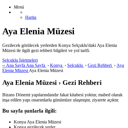
Menü
Harita
Aya Elenia Müzesi
Gezilecek görülecek yerlerden Konya Selçuklu'daki Aya Elenia
Müzesi ile ilgili gezi rehberi bilgileri ve yol tarifi.
Selçuklu İşletmeleri
‹‹
Ana Sayfa
Ana Sayfa
›
Konya
›
Selçuklu
›
Gezi Rehberi
›
Aya
Elenia Müzesi
Aya Elenia Müzesi
Aya Elenia Müzesi › Gezi Rehberi
Bizans Dönemi yapılarındandır fakat kitabesi yoktur, mabed olarak
inşa edilen yapı onarımlarla günümüze ulaşmıştır, ziyarete açıktır.
Bu sayfa şunlarla ilgili:
Konya Aya Elenia Müzesi
Konya gezilecek yerler