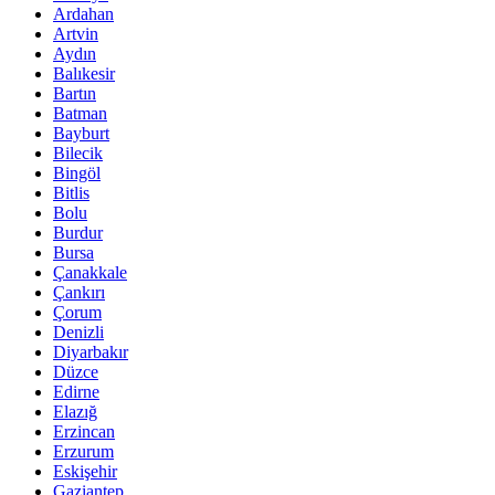
Ardahan
Artvin
Aydın
Balıkesir
Bartın
Batman
Bayburt
Bilecik
Bingöl
Bitlis
Bolu
Burdur
Bursa
Çanakkale
Çankırı
Çorum
Denizli
Diyarbakır
Düzce
Edirne
Elazığ
Erzincan
Erzurum
Eskişehir
Gaziantep