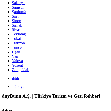
Sakarya
Samsun
Şanlıurfa
Siirt
Sinop
Şırnak
Sivas
Tekirdağ
Tokat
Trabzon
Tunceli
Uşak
Van
Yalova
Yozgat
Zonguldak
ilgili
Türkiye
duyBunu A.Ş. | Türkiye Turizm ve Gezi Rehberi
Adres: