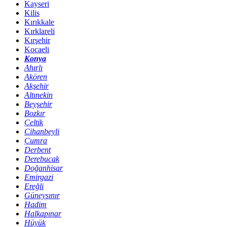
Kayseri
Kilis
Kırıkkale
Kırklareli
Kırşehir
Kocaeli
Konya
Ahırlı
Akören
Akşehir
Altınekin
Beyşehir
Bozkır
Çeltik
Cihanbeyli
Çumra
Derbent
Derebucak
Doğanhisar
Emirgazi
Ereğli
Güneysınır
Hadim
Halkapınar
Hüyük