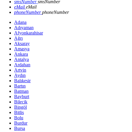
smsNumber
smsNumber
eMail
eMail
phoneNumber
phoneNumber
Adana
Adıyaman
Afyonkarahisar
Ağrı
Aksaray
Amasya
Ankara
Antalya
Ardahan
Artvin
Aydın
Balıkesir
Bartın
Batman
Bayburt
Bilecik
Bingöl
Bitlis
Bolu
Burdur
Bursa