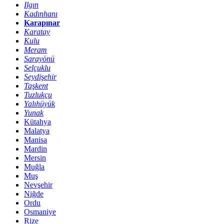
Ilgın
Kadınhanı
Karapınar
Karatay
Kulu
Meram
Sarayönü
Selçuklu
Seydişehir
Taşkent
Tuzlukçu
Yalıhüyük
Yunak
Kütahya
Malatya
Manisa
Mardin
Mersin
Muğla
Muş
Nevşehir
Niğde
Ordu
Osmaniye
Rize