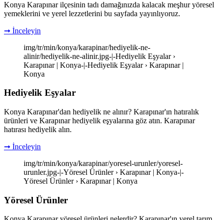
Konya Karapınar ilçesinin tadı damağınızda kalacak meşhur yöresel
yemeklerini ve yerel lezzetlerini bu sayfada yayınlıyoruz.
➞ İnceleyin
img/tr/min/konya/karapinar/hediyelik-ne-
alinir/hediyelik-ne-alinir.jpg-|-Hediyelik Eşyalar ›
Karapınar | Konya-|-Hediyelik Eşyalar › Karapınar |
Konya
Hediyelik Eşyalar
Konya Karapınar'dan hediyelik ne alınır? Karapınar'ın hatıralık
ürünleri ve Karapınar hediyelik eşyalarına göz atın. Karapınar
hatırası hediyelik alın.
➞ İnceleyin
img/tr/min/konya/karapinar/yoresel-urunler/yoresel-
urunler.jpg-|-Yöresel Ürünler › Karapınar | Konya-|-
Yöresel Ürünler › Karapınar | Konya
Yöresel Ürünler
Konya Karapınar yöresel ürünleri nelerdir? Karapınar'ın yerel tarım