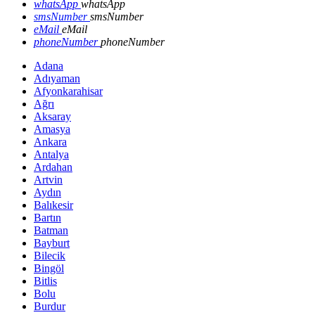
whatsApp
whatsApp
smsNumber
smsNumber
eMail
eMail
phoneNumber
phoneNumber
Adana
Adıyaman
Afyonkarahisar
Ağrı
Aksaray
Amasya
Ankara
Antalya
Ardahan
Artvin
Aydın
Balıkesir
Bartın
Batman
Bayburt
Bilecik
Bingöl
Bitlis
Bolu
Burdur