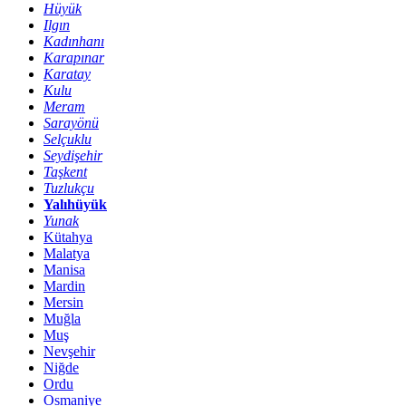
Hüyük
Ilgın
Kadınhanı
Karapınar
Karatay
Kulu
Meram
Sarayönü
Selçuklu
Seydişehir
Taşkent
Tuzlukçu
Yalıhüyük
Yunak
Kütahya
Malatya
Manisa
Mardin
Mersin
Muğla
Muş
Nevşehir
Niğde
Ordu
Osmaniye