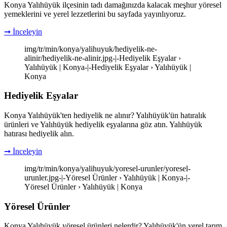
Konya Yalıhüyük ilçesinin tadı damağınızda kalacak meşhur yöresel
yemeklerini ve yerel lezzetlerini bu sayfada yayınlıyoruz.
➞ İnceleyin
img/tr/min/konya/yalihuyuk/hediyelik-ne-
alinir/hediyelik-ne-alinir.jpg-|-Hediyelik Eşyalar ›
Yalıhüyük | Konya-|-Hediyelik Eşyalar › Yalıhüyük |
Konya
Hediyelik Eşyalar
Konya Yalıhüyük'ten hediyelik ne alınır? Yalıhüyük'ün hatıralık
ürünleri ve Yalıhüyük hediyelik eşyalarına göz atın. Yalıhüyük
hatırası hediyelik alın.
➞ İnceleyin
img/tr/min/konya/yalihuyuk/yoresel-urunler/yoresel-
urunler.jpg-|-Yöresel Ürünler › Yalıhüyük | Konya-|-
Yöresel Ürünler › Yalıhüyük | Konya
Yöresel Ürünler
Konya Yalıhüyük yöresel ürünleri nelerdir? Yalıhüyük'ün yerel tarım