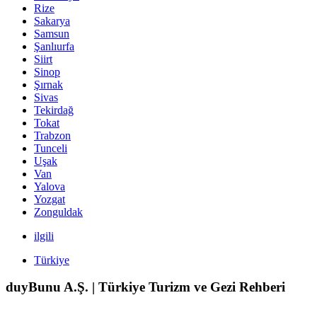
Rize
Sakarya
Samsun
Şanlıurfa
Siirt
Sinop
Şırnak
Sivas
Tekirdağ
Tokat
Trabzon
Tunceli
Uşak
Van
Yalova
Yozgat
Zonguldak
ilgili
Türkiye
duyBunu A.Ş. | Türkiye Turizm ve Gezi Rehberi