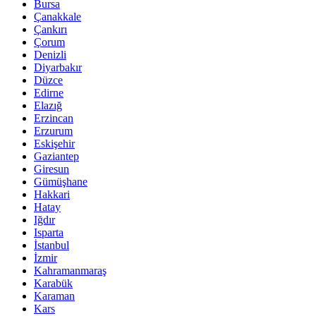
Bursa
Çanakkale
Çankırı
Çorum
Denizli
Diyarbakır
Düzce
Edirne
Elazığ
Erzincan
Erzurum
Eskişehir
Gaziantep
Giresun
Gümüşhane
Hakkari
Hatay
Iğdır
Isparta
İstanbul
İzmir
Kahramanmaraş
Karabük
Karaman
Kars