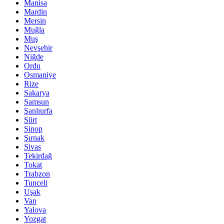
Manisa
Mardin
Mersin
Muğla
Muş
Nevşehir
Niğde
Ordu
Osmaniye
Rize
Sakarya
Samsun
Şanlıurfa
Siirt
Sinop
Şırnak
Sivas
Tekirdağ
Tokat
Trabzon
Tunceli
Uşak
Van
Yalova
Yozgat