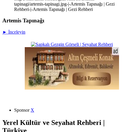
tapinagi/artemis-tapinagi.jpg-|-Artemis Tapınağı | Gezi
Rehberi-|-Artemis Tapınağı | Gezi Rehberi
Artemis Tapınağı
► İnceleyin
Sponsor
X
Yerel Kültür ve Seyahat Rehberi |
Türkiye