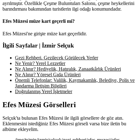
ayrılmıştır. Özellikle Çeşme Buluntuları Salonu, çeşme heykellerini
barındırması bakımından turistlerin ilgi odağı konumundadır.
Efes Müzesi müze kart geçerli mi?
Efes Müzesi'ne girişte müze kart geçerlidir.
İlgili Sayfalar | İzmir Selçuk
Gezi Rehberi. Gezilecek Görülecek Yerler
Ne Yenir? Yerel Lezzetler
Ne Alınır? Hediyelik, Hatıralık, Zanaatkârlık Ürünleri
Ne Alınır? Yöresel Gıda Ürünleri
Önemli Telefonlar: Valilik, Kaymakamlık, Belediye, Polis ve
Jandarma İletişim Bilgileri
Doğrulanmış Yerel İşletmeler
Efes Müzesi Görselleri
Selçuk'ta bulunan Efes Müzesi ile ilgili görsellere de göz atın.
Eklenmesini istediğiniz Efes Müzesi görseli varsa bize iletin bu
albüme ekleyelim.
/img/tr/min/izmir/selcuk/gezi-rehberi/efes-muzesi/efes-