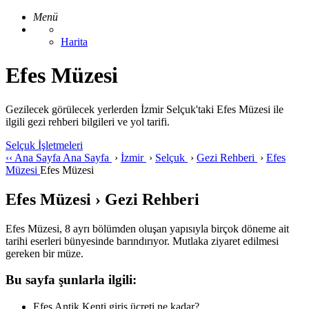
Menü
Harita
Efes Müzesi
Gezilecek görülecek yerlerden İzmir Selçuk'taki Efes Müzesi ile
ilgili gezi rehberi bilgileri ve yol tarifi.
Selçuk İşletmeleri
‹‹
Ana Sayfa
Ana Sayfa
›
İzmir
›
Selçuk
›
Gezi Rehberi
›
Efes
Müzesi
Efes Müzesi
Efes Müzesi › Gezi Rehberi
Efes Müzesi, 8 ayrı bölümden oluşan yapısıyla birçok döneme ait
tarihi eserleri bünyesinde barındırıyor. Mutlaka ziyaret edilmesi
gereken bir müze.
Bu sayfa şunlarla ilgili:
Efes Antik Kenti giriş ücreti ne kadar?