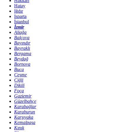
Hakkari
Hatay
Iğdır
Isparta
İstanbul
İzmir
Aliağa
Balçova
Bayındır
Bayraklı
Bergama
Beydağ
Bornova
Buca
Çeşme
Çiğli
Dikili
Foça
Gaziemir
Güzelbahçe
Karabağlar
Karaburun
Karşıyaka
Kemalpaşa
Kınık