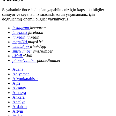
Seyahatiniz öncesinde plan yapabilmeniz için kapsamlı bilgiler
sunuyor ve seyahatiniz sırasında sorun yaşamamanız için
doğrulanmış önemli bilgiler yayınlıyoruz.
instagram
instagram
facebook
facebook
linkedin
linkedin
mapsUrl
mapsUrl
whatsApp
whatsApp
smsNumber
smsNumber
eMail
eMail
phoneNumber
phoneNumber
Adana
Adıyaman
Afyonkarahisar
Ağrı
Aksaray
Amasya
Ankara
Antalya
Ardahan
Artvin
Aydın