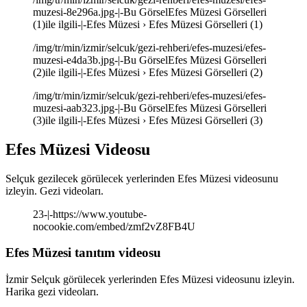
muzesi-8e296a.jpg-|-Bu GörselEfes Müzesi Görselleri
(1)ile ilgili-|-Efes Müzesi › Efes Müzesi Görselleri (1)
/img/tr/min/izmir/selcuk/gezi-rehberi/efes-muzesi/efes-
muzesi-e4da3b.jpg-|-Bu GörselEfes Müzesi Görselleri
(2)ile ilgili-|-Efes Müzesi › Efes Müzesi Görselleri (2)
/img/tr/min/izmir/selcuk/gezi-rehberi/efes-muzesi/efes-
muzesi-aab323.jpg-|-Bu GörselEfes Müzesi Görselleri
(3)ile ilgili-|-Efes Müzesi › Efes Müzesi Görselleri (3)
Efes Müzesi Videosu
Selçuk gezilecek görülecek yerlerinden Efes Müzesi videosunu
izleyin. Gezi videoları.
23-|-https://www.youtube-
nocookie.com/embed/zmf2vZ8FB4U
Efes Müzesi tanıtım videosu
İzmir Selçuk görülecek yerlerinden Efes Müzesi videosunu izleyin.
Harika gezi videoları.