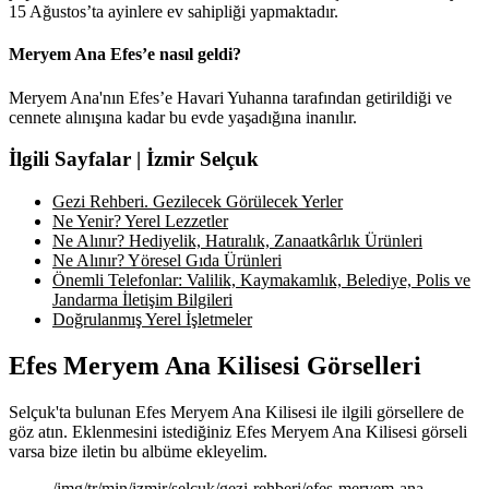
15 Ağustos’ta ayinlere ev sahipliği yapmaktadır.
Meryem Ana Efes’e nasıl geldi?
Meryem Ana'nın Efes’e Havari Yuhanna tarafından getirildiği ve
cennete alınışına kadar bu evde yaşadığına inanılır.
İlgili Sayfalar | İzmir Selçuk
Gezi Rehberi. Gezilecek Görülecek Yerler
Ne Yenir? Yerel Lezzetler
Ne Alınır? Hediyelik, Hatıralık, Zanaatkârlık Ürünleri
Ne Alınır? Yöresel Gıda Ürünleri
Önemli Telefonlar: Valilik, Kaymakamlık, Belediye, Polis ve
Jandarma İletişim Bilgileri
Doğrulanmış Yerel İşletmeler
Efes Meryem Ana Kilisesi Görselleri
Selçuk'ta bulunan Efes Meryem Ana Kilisesi ile ilgili görsellere de
göz atın. Eklenmesini istediğiniz Efes Meryem Ana Kilisesi görseli
varsa bize iletin bu albüme ekleyelim.
/img/tr/min/izmir/selcuk/gezi-rehberi/efes-meryem-ana-