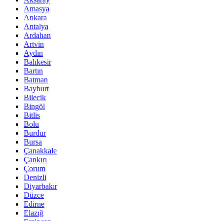
Amasya
Ankara
Antalya
Ardahan
Artvin
Aydın
Balıkesir
Bartın
Batman
Bayburt
Bilecik
Bingöl
Bitlis
Bolu
Burdur
Bursa
Çanakkale
Çankırı
Çorum
Denizli
Diyarbakır
Düzce
Edirne
Elazığ