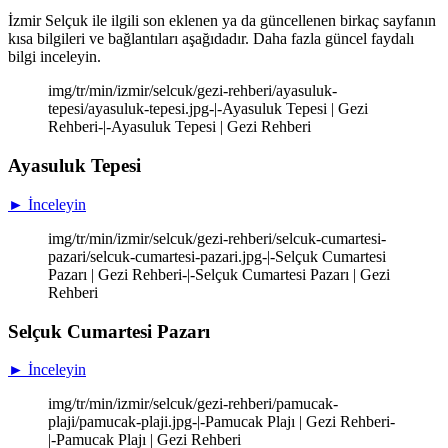
İzmir Selçuk ile ilgili son eklenen ya da güncellenen birkaç sayfanın
kısa bilgileri ve bağlantıları aşağıdadır. Daha fazla güncel faydalı
bilgi inceleyin.
img/tr/min/izmir/selcuk/gezi-rehberi/ayasuluk-
tepesi/ayasuluk-tepesi.jpg-|-Ayasuluk Tepesi | Gezi
Rehberi-|-Ayasuluk Tepesi | Gezi Rehberi
Ayasuluk Tepesi
► İnceleyin
img/tr/min/izmir/selcuk/gezi-rehberi/selcuk-cumartesi-
pazari/selcuk-cumartesi-pazari.jpg-|-Selçuk Cumartesi
Pazarı | Gezi Rehberi-|-Selçuk Cumartesi Pazarı | Gezi
Rehberi
Selçuk Cumartesi Pazarı
► İnceleyin
img/tr/min/izmir/selcuk/gezi-rehberi/pamucak-
plaji/pamucak-plaji.jpg-|-Pamucak Plajı | Gezi Rehberi-
|-Pamucak Plajı | Gezi Rehberi