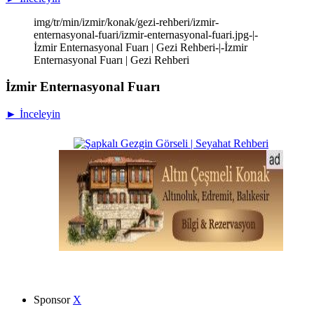
img/tr/min/izmir/konak/gezi-rehberi/izmir-
enternasyonal-fuari/izmir-enternasyonal-fuari.jpg-|-
İzmir Enternasyonal Fuarı | Gezi Rehberi-|-İzmir
Enternasyonal Fuarı | Gezi Rehberi
İzmir Enternasyonal Fuarı
► İnceleyin
Sponsor
X