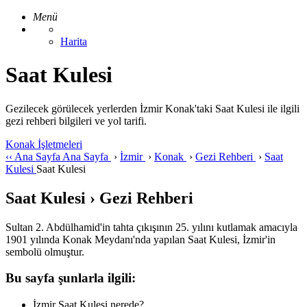
Menü
Harita
Saat Kulesi
Gezilecek görülecek yerlerden İzmir Konak'taki Saat Kulesi ile ilgili
gezi rehberi bilgileri ve yol tarifi.
Konak İşletmeleri
‹‹
Ana Sayfa
Ana Sayfa
›
İzmir
›
Konak
›
Gezi Rehberi
›
Saat
Kulesi
Saat Kulesi
Saat Kulesi › Gezi Rehberi
Sultan 2. Abdülhamid'in tahta çıkışının 25. yılını kutlamak amacıyla
1901 yılında Konak Meydanı'nda yapılan Saat Kulesi, İzmir'in
sembolü olmuştur.
Bu sayfa şunlarla ilgili:
İzmir Saat Kulesi nerede?