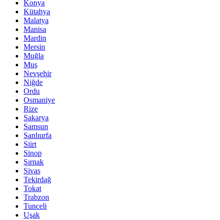
Konya
Kütahya
Malatya
Manisa
Mardin
Mersin
Muğla
Muş
Nevşehir
Niğde
Ordu
Osmaniye
Rize
Sakarya
Samsun
Şanlıurfa
Siirt
Sinop
Şırnak
Sivas
Tekirdağ
Tokat
Trabzon
Tunceli
Uşak