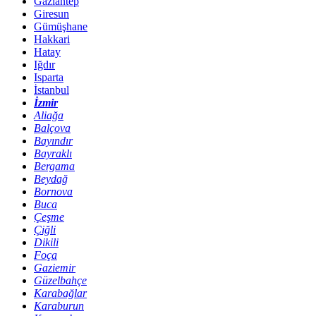
Gaziantep
Giresun
Gümüşhane
Hakkari
Hatay
Iğdır
Isparta
İstanbul
İzmir
Aliağa
Balçova
Bayındır
Bayraklı
Bergama
Beydağ
Bornova
Buca
Çeşme
Çiğli
Dikili
Foça
Gaziemir
Güzelbahçe
Karabağlar
Karaburun