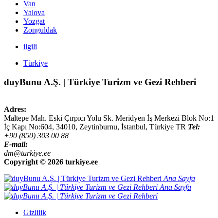
Van
Yalova
Yozgat
Zonguldak
ilgili
Türkiye
duyBunu A.Ş. | Türkiye Turizm ve Gezi Rehberi
Adres:
Maltepe Mah. Eski Çırpıcı Yolu Sk. Meridyen İş Merkezi Blok No:1
İç Kapı No:604,
34010
,
Zeytinburnu, İstanbul
,
Türkiye
TR
Tel:
+90 (850) 303 00 88
E-mail:
dm@turkiye.ee
Copyright ©
2026 turkiye.ee
Ana Sayfa
Ana Sayfa
Gizlilik