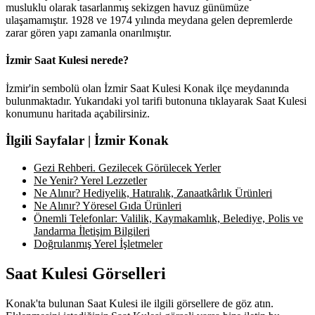
musluklu olarak tasarlanmış sekizgen havuz günümüze
ulaşamamıştır. 1928 ve 1974 yılında meydana gelen depremlerde
zarar gören yapı zamanla onarılmıştır.
İzmir Saat Kulesi nerede?
İzmir'in sembolü olan İzmir Saat Kulesi Konak ilçe meydanında
bulunmaktadır. Yukarıdaki yol tarifi butonuna tıklayarak Saat Kulesi
konumunu haritada açabilirsiniz.
İlgili Sayfalar | İzmir Konak
Gezi Rehberi. Gezilecek Görülecek Yerler
Ne Yenir? Yerel Lezzetler
Ne Alınır? Hediyelik, Hatıralık, Zanaatkârlık Ürünleri
Ne Alınır? Yöresel Gıda Ürünleri
Önemli Telefonlar: Valilik, Kaymakamlık, Belediye, Polis ve
Jandarma İletişim Bilgileri
Doğrulanmış Yerel İşletmeler
Saat Kulesi Görselleri
Konak'ta bulunan Saat Kulesi ile ilgili görsellere de göz atın.