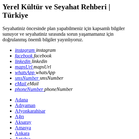
Yerel Kültür ve Seyahat Rehberi |
Türkiye
Seyahatiniz öncesinde plan yapabilmeniz için kapsamlı bilgiler
sunuyor ve seyahatiniz sırasında sorun yaşamamanız için
doğrulanmış önemli bilgiler yayınlıyoruz.
instagram
instagram
facebook
facebook
linkedin
linkedin
mapsUrl
mapsUrl
whatsApp
whatsApp
smsNumber
smsNumber
eMail
eMail
phoneNumber
phoneNumber
Adana
Adıyaman
Afyonkarahisar
Ağrı
Aksaray
Amasya
Ankara
Antalya