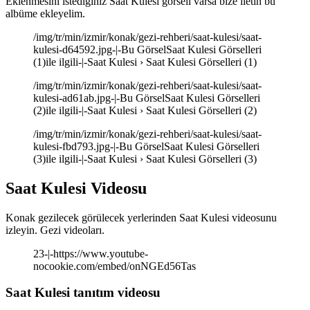
Eklenmesini istediğiniz Saat Kulesi görseli varsa bize iletin bu
albüme ekleyelim.
/img/tr/min/izmir/konak/gezi-rehberi/saat-kulesi/saat-
kulesi-d64592.jpg-|-Bu GörselSaat Kulesi Görselleri
(1)ile ilgili-|-Saat Kulesi › Saat Kulesi Görselleri (1)
/img/tr/min/izmir/konak/gezi-rehberi/saat-kulesi/saat-
kulesi-ad61ab.jpg-|-Bu GörselSaat Kulesi Görselleri
(2)ile ilgili-|-Saat Kulesi › Saat Kulesi Görselleri (2)
/img/tr/min/izmir/konak/gezi-rehberi/saat-kulesi/saat-
kulesi-fbd793.jpg-|-Bu GörselSaat Kulesi Görselleri
(3)ile ilgili-|-Saat Kulesi › Saat Kulesi Görselleri (3)
Saat Kulesi Videosu
Konak gezilecek görülecek yerlerinden Saat Kulesi videosunu
izleyin. Gezi videoları.
23-|-https://www.youtube-
nocookie.com/embed/onNGEd56Tas
Saat Kulesi tanıtım videosu