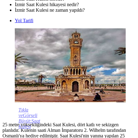
İzmir Saat Kulesi hikayesi nedir?
İzmir Saat Kulesi ne zaman yapıldı?
Yol Tarifi
Tıkla
veGörseli
Büyüt:Saat
25 metre yüksekliğindeki Saat Kulesi, dört katlı ve sekizgen
Kulesi
planlıdır. Kulenin saati Alman İmparatoru 2. Wilhelm tarafından
Osmanlı'ya hediye edilmiştir. Saat Kulesi'nin yanına yapılan 25