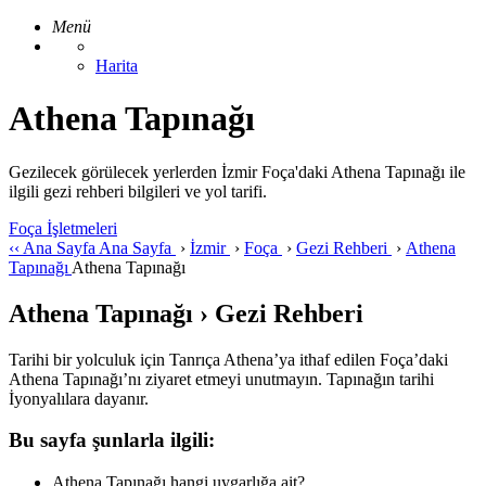
Menü
Harita
Athena Tapınağı
Gezilecek görülecek yerlerden İzmir Foça'daki Athena Tapınağı ile
ilgili gezi rehberi bilgileri ve yol tarifi.
Foça İşletmeleri
‹‹
Ana Sayfa
Ana Sayfa
›
İzmir
›
Foça
›
Gezi Rehberi
›
Athena
Tapınağı
Athena Tapınağı
Athena Tapınağı › Gezi Rehberi
Tarihi bir yolculuk için Tanrıça Athena’ya ithaf edilen Foça’daki
Athena Tapınağı’nı ziyaret etmeyi unutmayın. Tapınağın tarihi
İyonyalılara dayanır.
Bu sayfa şunlarla ilgili:
Athena Tapınağı hangi uygarlığa ait?