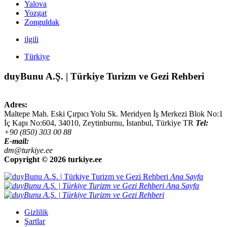
Yalova
Yozgat
Zonguldak
ilgili
Türkiye
duyBunu A.Ş. | Türkiye Turizm ve Gezi Rehberi
Adres:
Maltepe Mah. Eski Çırpıcı Yolu Sk. Meridyen İş Merkezi Blok No:1
İç Kapı No:604,
34010
,
Zeytinburnu, İstanbul
,
Türkiye
TR
Tel:
+90 (850) 303 00 88
E-mail:
dm@turkiye.ee
Copyright ©
2026 turkiye.ee
Ana Sayfa
Ana Sayfa
Gizlilik
Şartlar