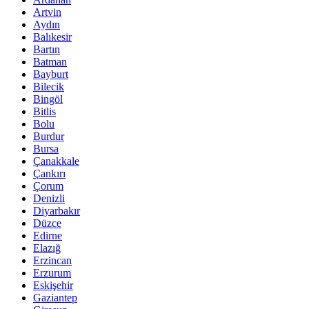
Artvin
Aydın
Balıkesir
Bartın
Batman
Bayburt
Bilecik
Bingöl
Bitlis
Bolu
Burdur
Bursa
Çanakkale
Çankırı
Çorum
Denizli
Diyarbakır
Düzce
Edirne
Elazığ
Erzincan
Erzurum
Eskişehir
Gaziantep