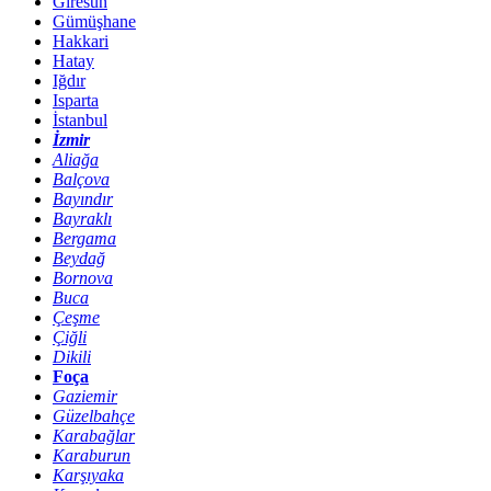
Giresun
Gümüşhane
Hakkari
Hatay
Iğdır
Isparta
İstanbul
İzmir
Aliağa
Balçova
Bayındır
Bayraklı
Bergama
Beydağ
Bornova
Buca
Çeşme
Çiğli
Dikili
Foça
Gaziemir
Güzelbahçe
Karabağlar
Karaburun
Karşıyaka