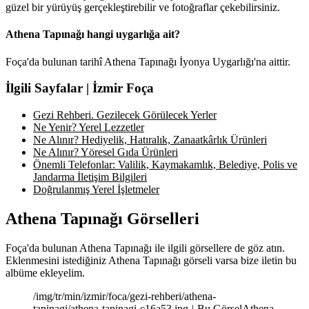
güzel bir yürüyüş gerçekleştirebilir ve fotoğraflar çekebilirsiniz.
Athena Tapınağı hangi uygarlığa ait?
Foça'da bulunan tarihî Athena Tapınağı İyonya Uygarlığı'na aittir.
İlgili Sayfalar | İzmir Foça
Gezi Rehberi. Gezilecek Görülecek Yerler
Ne Yenir? Yerel Lezzetler
Ne Alınır? Hediyelik, Hatıralık, Zanaatkârlık Ürünleri
Ne Alınır? Yöresel Gıda Ürünleri
Önemli Telefonlar: Valilik, Kaymakamlık, Belediye, Polis ve
Jandarma İletişim Bilgileri
Doğrulanmış Yerel İşletmeler
Athena Tapınağı Görselleri
Foça'da bulunan Athena Tapınağı ile ilgili görsellere de göz atın.
Eklenmesini istediğiniz Athena Tapınağı görseli varsa bize iletin bu
albüme ekleyelim.
/img/tr/min/izmir/foca/gezi-rehberi/athena-
tapinagi/athena-tapinagi-c16a53.jpg-|-Bu GörselAthena