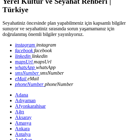
Yerel Kültür ve Seyahat Rehberi |
Türkiye
Seyahatiniz öncesinde plan yapabilmeniz için kapsamlı bilgiler
sunuyor ve seyahatiniz sırasında sorun yaşamamanız için
doğrulanmış önemli bilgiler yayınlıyoruz.
instagram
instagram
facebook
facebook
linkedin
linkedin
mapsUrl
mapsUrl
whatsApp
whatsApp
smsNumber
smsNumber
eMail
eMail
phoneNumber
phoneNumber
Adana
Adıyaman
Afyonkarahisar
Ağrı
Aksaray
Amasya
Ankara
Antalya
Ardahan