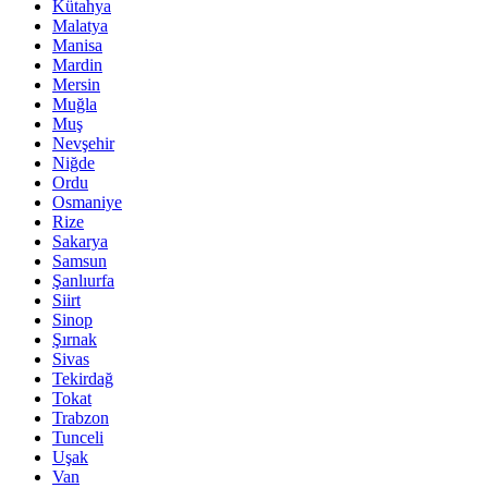
Kütahya
Malatya
Manisa
Mardin
Mersin
Muğla
Muş
Nevşehir
Niğde
Ordu
Osmaniye
Rize
Sakarya
Samsun
Şanlıurfa
Siirt
Sinop
Şırnak
Sivas
Tekirdağ
Tokat
Trabzon
Tunceli
Uşak
Van