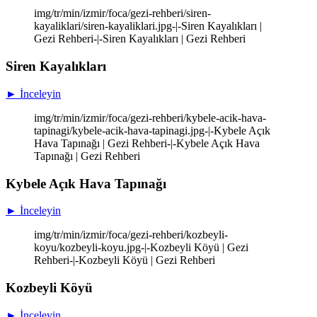
img/tr/min/izmir/foca/gezi-rehberi/siren-
kayaliklari/siren-kayaliklari.jpg-|-Siren Kayalıkları |
Gezi Rehberi-|-Siren Kayalıkları | Gezi Rehberi
Siren Kayalıkları
► İnceleyin
img/tr/min/izmir/foca/gezi-rehberi/kybele-acik-hava-
tapinagi/kybele-acik-hava-tapinagi.jpg-|-Kybele Açık
Hava Tapınağı | Gezi Rehberi-|-Kybele Açık Hava
Tapınağı | Gezi Rehberi
Kybele Açık Hava Tapınağı
► İnceleyin
img/tr/min/izmir/foca/gezi-rehberi/kozbeyli-
koyu/kozbeyli-koyu.jpg-|-Kozbeyli Köyü | Gezi
Rehberi-|-Kozbeyli Köyü | Gezi Rehberi
Kozbeyli Köyü
► İnceleyin