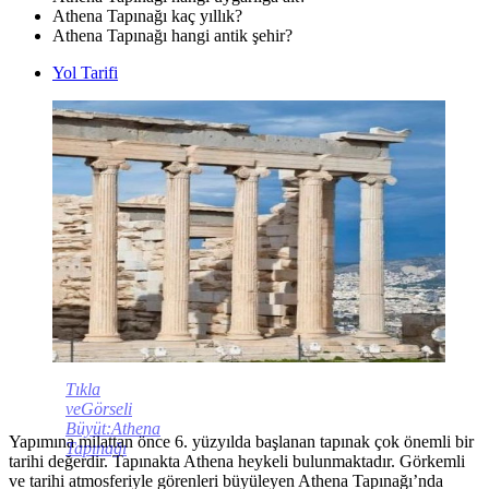
Athena Tapınağı kaç yıllık?
Athena Tapınağı hangi antik şehir?
Yol Tarifi
Tıkla
veGörseli
Büyüt:Athena
Yapımına milattan önce 6. yüzyılda başlanan tapınak çok önemli bir
Tapınağı
tarihi değerdir. Tapınakta Athena heykeli bulunmaktadır. Görkemli
ve tarihi atmosferiyle görenleri büyüleyen Athena Tapınağı’nda