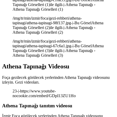
Tapınağı Görselleri (1)ile ilgili-|-Athena Tapınağı ›
Athena Tapınağı Görselleri (1)
/img/tr/min/izmir/foca/gezi-rehberi/athena-
tapinagi/athena-tapinagi-98f137.jpg-|-Bu GörselAthena
Tapınağı Görselleri (2)ile ilgili-|-Athena Tapınağı ›
Athena Tapınağı Görselleri (2)
/img/tr/min/izmir/foca/gezi-rehberi/athena-
tapinagi/athena-tapinagi-67c6a1.jpg-|-Bu GörselAthena
Tapınağı Görselleri (3)ile ilgili-|-Athena Tapınağı ›
Athena Tapınağı Görselleri (3)
Athena Tapınağı Videosu
Foça gezilecek görülecek yerlerinden Athena Tapınağı videosunu
izleyin. Gezi videoları.
23-|-https://www.youtube-
nocookie.com/embed/GDpI13ZU1Ho
Athena Tapınağı tanıtım videosu
İzmir Foça görülecek yerlerinden Athena Tapınağı videosunu