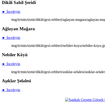
Dikili Sahil Şeridi
► İnceleyin
img/tr/min/izmir/dikili/gezi-rehberi/aglayan-magara/aglayan-m
Ağlayan Mağara
► İnceleyin
img/tr/min/izmir/dikili/gezi-rehberi/nebiler-koyu/nebiler-koyu.
Nebiler Köyü
► İnceleyin
img/tr/min/izmir/dikili/gezi-rehberi/asiklar-selalesi/asiklar-selal
Aşıklar Şelalesi
► İnceleyin