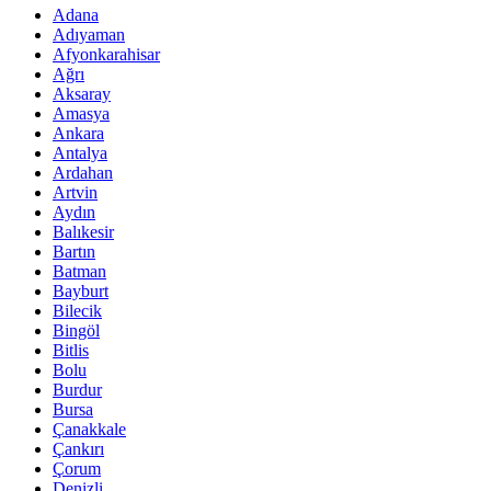
Adana
Adıyaman
Afyonkarahisar
Ağrı
Aksaray
Amasya
Ankara
Antalya
Ardahan
Artvin
Aydın
Balıkesir
Bartın
Batman
Bayburt
Bilecik
Bingöl
Bitlis
Bolu
Burdur
Bursa
Çanakkale
Çankırı
Çorum
Denizli