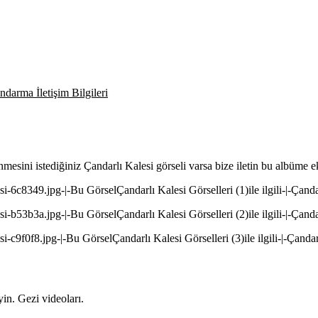
darma İletişim Bilgileri
enmesini istediğiniz Çandarlı Kalesi görseli varsa bize iletin bu albüme 
esi-6c8349.jpg-|-Bu GörselÇandarlı Kalesi Görselleri (1)ile ilgili-|-Çanda
esi-b53b3a.jpg-|-Bu GörselÇandarlı Kalesi Görselleri (2)ile ilgili-|-Çanda
esi-c9f0f8.jpg-|-Bu GörselÇandarlı Kalesi Görselleri (3)ile ilgili-|-Çanda
in. Gezi videoları.