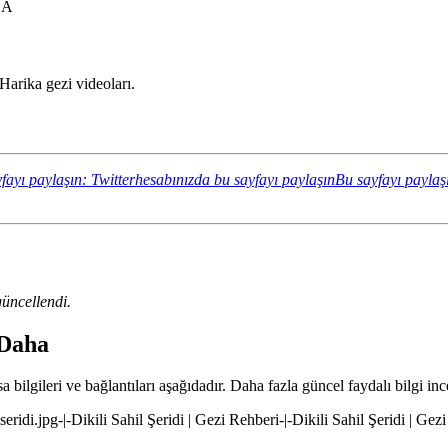
ZA
Harika gezi videoları.
fayı paylaşın: Twitterhesabınızda bu sayfayı paylaşın
Bu sayfayı paylaş
üncellendi.
 Daha
a bilgileri ve bağlantıları aşağıdadır. Daha fazla güncel faydalı bilgi inc
l-seridi.jpg-|-Dikili Sahil Şeridi | Gezi Rehberi-|-Dikili Sahil Şeridi | Gez