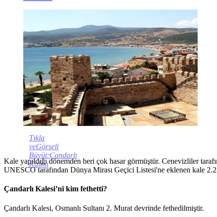
Tıkla
veGörseli
Büyüt:Çandarlı
Kale yapıldığı dönemden beri çok hasar görmüştür. Cenevizliler tarafı
Kalesi
UNESCO tarafından Dünya Mirası Geçici Listesi'ne eklenen kale 2.23
Çandarlı Kalesi’ni kim fethetti?
Çandarlı Kalesi, Osmanlı Sultanı 2. Murat devrinde fethedilmiştir.