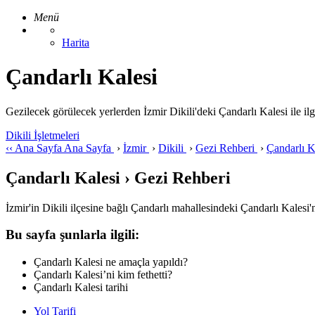
Menü
Harita
Çandarlı Kalesi
Gezilecek görülecek yerlerden İzmir Dikili'deki Çandarlı Kalesi ile ilgili
Dikili İşletmeleri
‹‹
Ana Sayfa
Ana Sayfa
›
İzmir
›
Dikili
›
Gezi Rehberi
›
Çandarlı K
Çandarlı Kalesi › Gezi Rehberi
İzmir'in Dikili ilçesine bağlı Çandarlı mahallesindeki Çandarlı Kalesi'n
Bu sayfa şunlarla ilgili:
Çandarlı Kalesi ne amaçla yapıldı?
Çandarlı Kalesi’ni kim fethetti?
Çandarlı Kalesi tarihi
Yol Tarifi