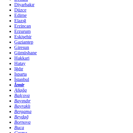
Diyarbakır
Düzce
Edirne
Elazığ
Erzincan
Erzurum
Eskişehir
Gaziantep
Giresun
Gümüşhane
Hakkari
Hatay
Iğdır
Isparta
İstanbul
İzmir
Aliağa
Balçova
Bayındır
Bayraklı
Bergama
Beydağ
Bornova
Buca
Çeşme