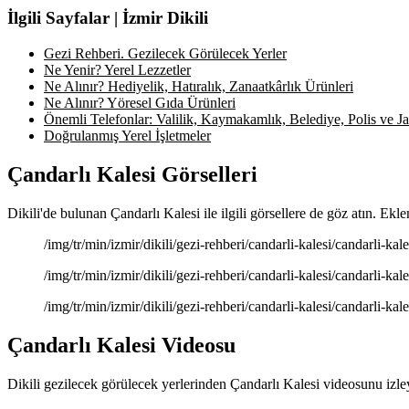
İlgili Sayfalar | İzmir Dikili
Gezi Rehberi. Gezilecek Görülecek Yerler
Ne Yenir? Yerel Lezzetler
Ne Alınır? Hediyelik, Hatıralık, Zanaatkârlık Ürünleri
Ne Alınır? Yöresel Gıda Ürünleri
Önemli Telefonlar: Valilik, Kaymakamlık, Belediye, Polis ve Jan
Doğrulanmış Yerel İşletmeler
Çandarlı Kalesi Görselleri
Dikili'de bulunan Çandarlı Kalesi ile ilgili görsellere de göz atın. Ekl
/img/tr/min/izmir/dikili/gezi-rehberi/candarli-kalesi/candarli-kal
/img/tr/min/izmir/dikili/gezi-rehberi/candarli-kalesi/candarli-kal
/img/tr/min/izmir/dikili/gezi-rehberi/candarli-kalesi/candarli-kal
Çandarlı Kalesi Videosu
Dikili gezilecek görülecek yerlerinden Çandarlı Kalesi videosunu izley