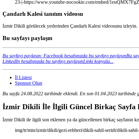
23-|-https://www.youtube-nocookie.com/embed/1euQMX7Fg
Çandarlı Kalesi tanıtım videosu
İzmir Dikili görülecek yerlerinden Çandarlı Kalesi videosunu izleyin. 
Bu sayfayı paylaşın
Bu sayfayı paylaşın: Facebook hesabınızda bu sayfayı paylaşın
Bu say
LinkedIn hesabınızda bu sayfayı paylaşın
Linki kopyala...
İl Listesi
Sponsor Olun
Bu sayfa 24.08.2022 tarihinde eklendi. En son 01.04.2023 tarihinde g
İzmir Dikili İle İlgili Güncel Birkaç Sayfa
İzmir Dikili ile ilgili son eklenen ya da güncellenen birkaç sayfanın kıs
img/tr/min/izmir/dikili/gezi-rehberi/dikili-sahil-seridi/dikili-sahi