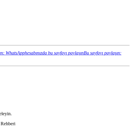
ın: WhatsApphesabınızda bu sayfayı paylaşın
Bu sayfayı paylaşın:
eleyin.
i Rehberi