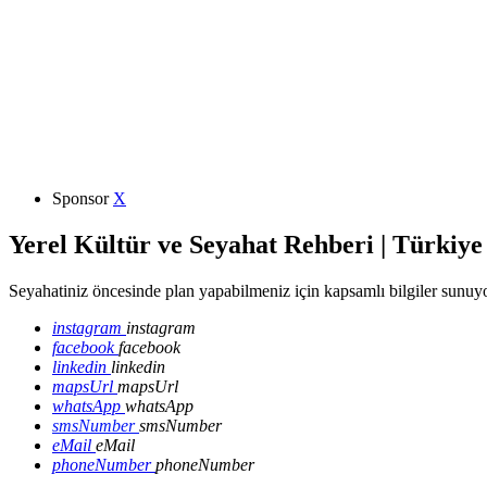
Sponsor
X
Yerel Kültür ve Seyahat Rehberi | Türkiye
Seyahatiniz öncesinde plan yapabilmeniz için kapsamlı bilgiler sunuyo
instagram
instagram
facebook
facebook
linkedin
linkedin
mapsUrl
mapsUrl
whatsApp
whatsApp
smsNumber
smsNumber
eMail
eMail
phoneNumber
phoneNumber