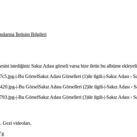
darma İletişim Bilgileri
sini istediğiniz Sakız Adası görseli varsa bize iletin bu albüme ekleyel
7c5.jpg-|-Bu GörselSakız Adası Görselleri (1)ile ilgili-|-Sakız Adası › S
420.jpg-|-Bu GörselSakız Adası Görselleri (2)ile ilgili-|-Sakız Adası › S
793.jpg-|-Bu GörselSakız Adası Görselleri (3)ile ilgili-|-Sakız Adası › S
 Gezi videoları.
Yg