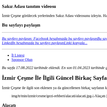
Sakız Adası tanıtım videosu
İzmir Çeşme görülecek yerlerinden Sakız Adası videosunu izleyin. Har
Bu sayfayı paylaşın
Bu sayfayı paylaşın: Facebook hesabınızda bu sayfayı paylaşın
Bu say
LinkedIn hesabınızda bu sayfayı paylaşın
Linki kopyala...
İl Listesi
Sponsor Olun
Bu sayfa 17.08.2022 tarihinde eklendi. En son 01.04.2023 tarihinde g
İzmir Çeşme İle İlgili Güncel Birkaç Sayf
İzmir Çeşme ile ilgili son eklenen ya da güncellenen birkaç sayfanın kıs
img/tr/min/izmir/cesme/gezi-rehberi/alacati/alacati.jpg-|-Alaçatı
Alaçatı