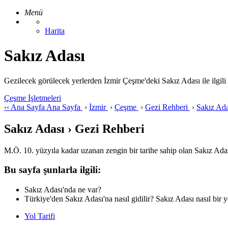
Menü
Harita
Sakız Adası
Gezilecek görülecek yerlerden İzmir Çeşme'deki Sakız Adası ile ilgili ge
Çeşme İşletmeleri
‹‹
Ana Sayfa
Ana Sayfa
›
İzmir
›
Çeşme
›
Gezi Rehberi
›
Sakız Ad
Sakız Adası › Gezi Rehberi
M.Ö. 10. yüzyıla kadar uzanan zengin bir tarihe sahip olan Sakız Adas
Bu sayfa şunlarla ilgili:
Sakız Adası'nda ne var?
Türkiye'den Sakız Adası'na nasıl gidilir? Sakız Adası nasıl bir y
Yol Tarifi