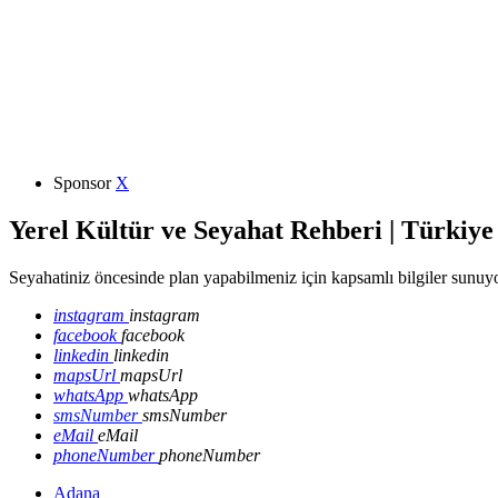
Sponsor
X
Yerel Kültür ve Seyahat Rehberi | Türkiye
Seyahatiniz öncesinde plan yapabilmeniz için kapsamlı bilgiler sunuyo
instagram
instagram
facebook
facebook
linkedin
linkedin
mapsUrl
mapsUrl
whatsApp
whatsApp
smsNumber
smsNumber
eMail
eMail
phoneNumber
phoneNumber
Adana