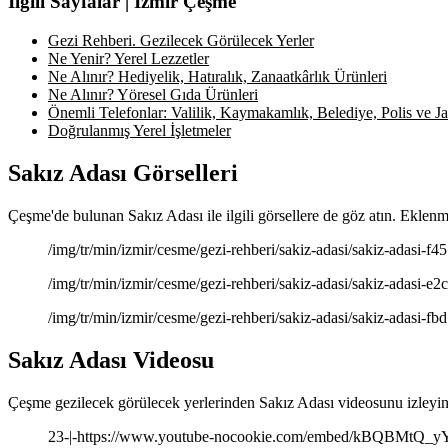
İlgili Sayfalar | İzmir Çeşme
Gezi Rehberi. Gezilecek Görülecek Yerler
Ne Yenir? Yerel Lezzetler
Ne Alınır? Hediyelik, Hatıralık, Zanaatkârlık Ürünleri
Ne Alınır? Yöresel Gıda Ürünleri
Önemli Telefonlar: Valilik, Kaymakamlık, Belediye, Polis ve Jan
Doğrulanmış Yerel İşletmeler
Sakız Adası Görselleri
Çeşme'de bulunan Sakız Adası ile ilgili görsellere de göz atın. Eklenme
/img/tr/min/izmir/cesme/gezi-rehberi/sakiz-adasi/sakiz-adasi-f45
/img/tr/min/izmir/cesme/gezi-rehberi/sakiz-adasi/sakiz-adasi-e2c
/img/tr/min/izmir/cesme/gezi-rehberi/sakiz-adasi/sakiz-adasi-fbd
Sakız Adası Videosu
Çeşme gezilecek görülecek yerlerinden Sakız Adası videosunu izleyin.
23-|-https://www.youtube-nocookie.com/embed/kBQBMtQ_y