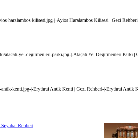
yios-haralambos-kilisesi.jpg-|-Ayios Haralambos Kilisesi | Gezi Rehber
ki/alacati-yel-degirmenleri-parki.jpg-|-Alaçatı Yel Değirmenleri Parkı |
i-antik-kenti.jpg-|-Erythrai Antik Kenti | Gezi Rehberi-|-Erythrai Antik 