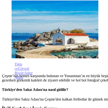
Tıkla
veGörseli
Büyüt:Sakız
Çeşme’nin hemen karşısında bulunan ve Yunanistan’ın en büyük beşinci
Adası
gezerken görkemli kaleleri de ziyaret edebilir ve bol bol fotoğraf çekeb
Türkiye'den Sakız Adası'na nasıl gidilir?
Türkiye'den Sakız Adası'na Çeşme'den kalkan feribotlar ile gitmek mü