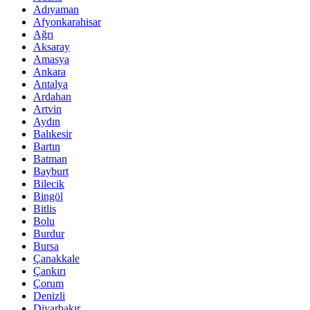
Adıyaman
Afyonkarahisar
Ağrı
Aksaray
Amasya
Ankara
Antalya
Ardahan
Artvin
Aydın
Balıkesir
Bartın
Batman
Bayburt
Bilecik
Bingöl
Bitlis
Bolu
Burdur
Bursa
Çanakkale
Çankırı
Çorum
Denizli
Diyarbakır