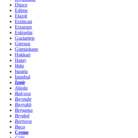
Düzce
Edirne
Elazığ
Erzincan
Erzurum
Eskişehir
Gaziantep
Giresun
Gümüşhane
Hakkari
Hatay
Iğdır
Isparta
İstanbul
İzmir
Aliağa
Balçova
Bayındır
Bayraklı
Bergama
Beydağ
Bornova
Buca
Çeşme
Çiğli