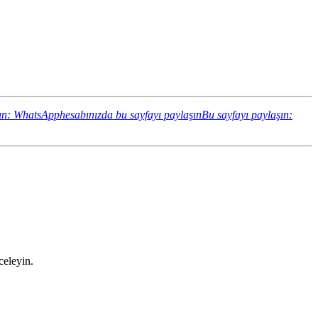
ın: WhatsApphesabınızda bu sayfayı paylaşın
Bu sayfayı paylaşın:
celeyin.