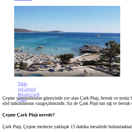
Tıkla
veGörseli
Büyüt:Çark
Çeşme yarımadasının güneyinde yer alan Çark Plajı, berrak ve temiz bir 
Plajı
sörf tutkunlarının vazgeçilmezidir. Siz de Çark Plajı’nın sığ ve berrak
Çeşme Çark Plajı nerede?
Çark Plajı, Çeşme merkeze yaklaşık 15 dakika mesafede bulunmaktadır.