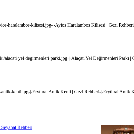
yios-haralambos-kilisesi.jpg-|-Ayios Haralambos Kilisesi | Gezi Rehber
ki/alacati-yel-degirmenleri-parki.jpg-|-Alaçatı Yel Değirmenleri Parkı |
i-antik-kenti.jpg-|-Erythrai Antik Kenti | Gezi Rehberi-|-Erythrai Antik 