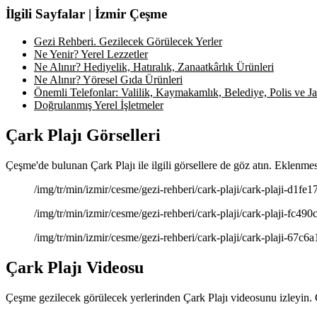
İlgili Sayfalar | İzmir Çeşme
Gezi Rehberi. Gezilecek Görülecek Yerler
Ne Yenir? Yerel Lezzetler
Ne Alınır? Hediyelik, Hatıralık, Zanaatkârlık Ürünleri
Ne Alınır? Yöresel Gıda Ürünleri
Önemli Telefonlar: Valilik, Kaymakamlık, Belediye, Polis ve Jan
Doğrulanmış Yerel İşletmeler
Çark Plajı Görselleri
Çeşme'de bulunan Çark Plajı ile ilgili görsellere de göz atın. Eklenmesi
/img/tr/min/izmir/cesme/gezi-rehberi/cark-plaji/cark-plaji-d1fe17.
/img/tr/min/izmir/cesme/gezi-rehberi/cark-plaji/cark-plaji-fc490c.
/img/tr/min/izmir/cesme/gezi-rehberi/cark-plaji/cark-plaji-67c6a1.
Çark Plajı Videosu
Çeşme gezilecek görülecek yerlerinden Çark Plajı videosunu izleyin. 