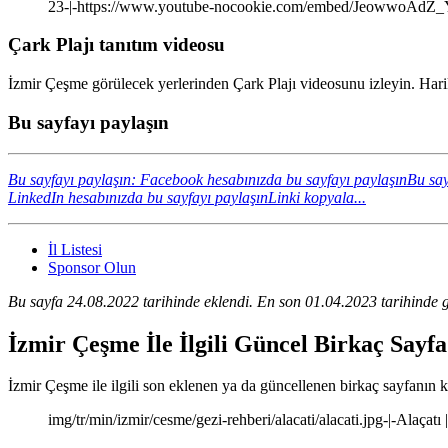
23-|-https://www.youtube-nocookie.com/embed/JeowwoAdZ
Çark Plajı tanıtım videosu
İzmir Çeşme görülecek yerlerinden Çark Plajı videosunu izleyin. Harik
Bu sayfayı paylaşın
Bu sayfayı paylaşın: Facebook hesabınızda bu sayfayı paylaşın
Bu say
LinkedIn hesabınızda bu sayfayı paylaşın
Linki kopyala...
İl Listesi
Sponsor Olun
Bu sayfa 24.08.2022 tarihinde eklendi. En son 01.04.2023 tarihinde g
İzmir Çeşme İle İlgili Güncel Birkaç Sayf
İzmir Çeşme ile ilgili son eklenen ya da güncellenen birkaç sayfanın kıs
img/tr/min/izmir/cesme/gezi-rehberi/alacati/alacati.jpg-|-Alaçatı