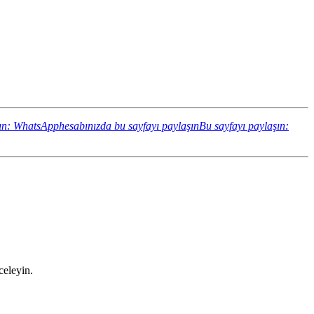
ın: WhatsApphesabınızda bu sayfayı paylaşın
Bu sayfayı paylaşın:
celeyin.