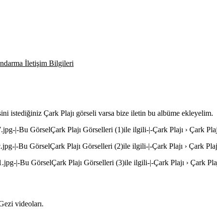
darma İletişim Bilgileri
ni istediğiniz Çark Plajı görseli varsa bize iletin bu albüme ekleyelim.
jpg-|-Bu GörselÇark Plajı Görselleri (1)ile ilgili-|-Çark Plajı › Çark Plaj
jpg-|-Bu GörselÇark Plajı Görselleri (2)ile ilgili-|-Çark Plajı › Çark Plaj
jpg-|-Bu GörselÇark Plajı Görselleri (3)ile ilgili-|-Çark Plajı › Çark Plaj
Gezi videoları.