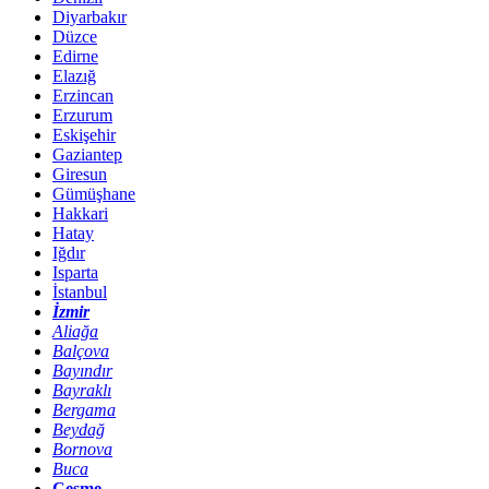
Diyarbakır
Düzce
Edirne
Elazığ
Erzincan
Erzurum
Eskişehir
Gaziantep
Giresun
Gümüşhane
Hakkari
Hatay
Iğdır
Isparta
İstanbul
İzmir
Aliağa
Balçova
Bayındır
Bayraklı
Bergama
Beydağ
Bornova
Buca
Çeşme