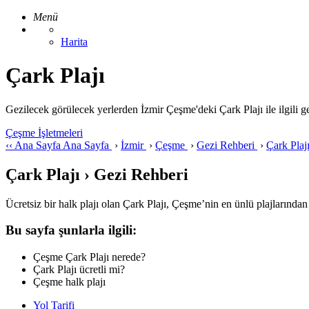
Menü
Harita
Çark Plajı
Gezilecek görülecek yerlerden İzmir Çeşme'deki Çark Plajı ile ilgili gezi
Çeşme İşletmeleri
‹‹
Ana Sayfa
Ana Sayfa
›
İzmir
›
Çeşme
›
Gezi Rehberi
›
Çark Plaj
Çark Plajı › Gezi Rehberi
Ücretsiz bir halk plajı olan Çark Plajı, Çeşme’nin en ünlü plajlarından bi
Bu sayfa şunlarla ilgili:
Çeşme Çark Plajı nerede?
Çark Plajı ücretli mi?
Çeşme halk plajı
Yol Tarifi