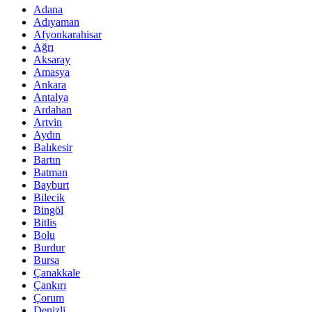
Adana
Adıyaman
Afyonkarahisar
Ağrı
Aksaray
Amasya
Ankara
Antalya
Ardahan
Artvin
Aydın
Balıkesir
Bartın
Batman
Bayburt
Bilecik
Bingöl
Bitlis
Bolu
Burdur
Bursa
Çanakkale
Çankırı
Çorum
Denizli