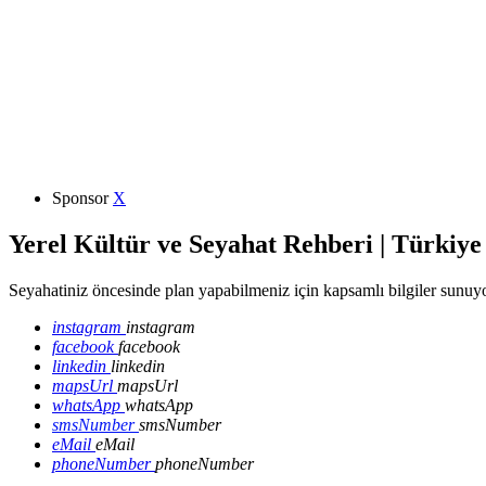
Sponsor
X
Yerel Kültür ve Seyahat Rehberi | Türkiye
Seyahatiniz öncesinde plan yapabilmeniz için kapsamlı bilgiler sunuyo
instagram
instagram
facebook
facebook
linkedin
linkedin
mapsUrl
mapsUrl
whatsApp
whatsApp
smsNumber
smsNumber
eMail
eMail
phoneNumber
phoneNumber