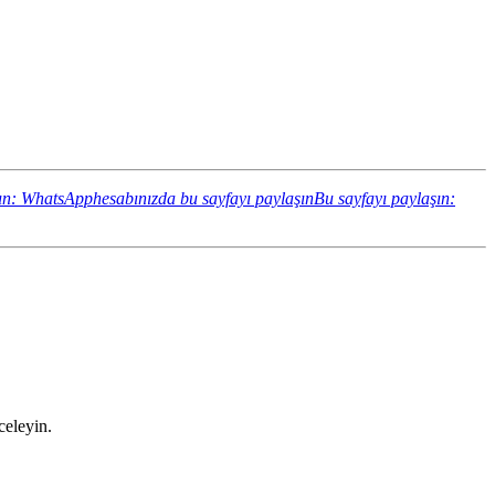
ın: WhatsApphesabınızda bu sayfayı paylaşın
Bu sayfayı paylaşın:
celeyin.