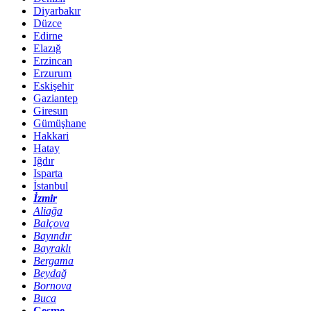
Diyarbakır
Düzce
Edirne
Elazığ
Erzincan
Erzurum
Eskişehir
Gaziantep
Giresun
Gümüşhane
Hakkari
Hatay
Iğdır
Isparta
İstanbul
İzmir
Aliağa
Balçova
Bayındır
Bayraklı
Bergama
Beydağ
Bornova
Buca
Çeşme