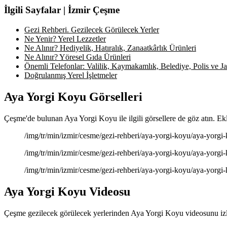
İlgili Sayfalar | İzmir Çeşme
Gezi Rehberi. Gezilecek Görülecek Yerler
Ne Yenir? Yerel Lezzetler
Ne Alınır? Hediyelik, Hatıralık, Zanaatkârlık Ürünleri
Ne Alınır? Yöresel Gıda Ürünleri
Önemli Telefonlar: Valilik, Kaymakamlık, Belediye, Polis ve Jan
Doğrulanmış Yerel İşletmeler
Aya Yorgi Koyu Görselleri
Çeşme'de bulunan Aya Yorgi Koyu ile ilgili görsellere de göz atın. Ek
/img/tr/min/izmir/cesme/gezi-rehberi/aya-yorgi-koyu/aya-yorgi
/img/tr/min/izmir/cesme/gezi-rehberi/aya-yorgi-koyu/aya-yorgi-
/img/tr/min/izmir/cesme/gezi-rehberi/aya-yorgi-koyu/aya-yorgi-
Aya Yorgi Koyu Videosu
Çeşme gezilecek görülecek yerlerinden Aya Yorgi Koyu videosunu izle