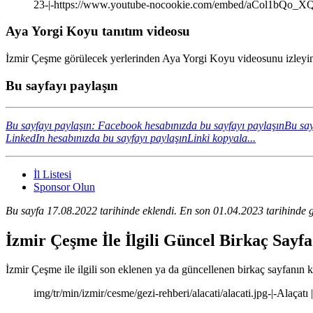
23-|-https://www.youtube-nocookie.com/embed/aCol1bQo_X
Aya Yorgi Koyu tanıtım videosu
İzmir Çeşme görülecek yerlerinden Aya Yorgi Koyu videosunu izleyin.
Bu sayfayı paylaşın
Bu sayfayı paylaşın: Facebook hesabınızda bu sayfayı paylaşın
Bu say
LinkedIn hesabınızda bu sayfayı paylaşın
Linki kopyala...
İl Listesi
Sponsor Olun
Bu sayfa 17.08.2022 tarihinde eklendi. En son 01.04.2023 tarihinde g
İzmir Çeşme İle İlgili Güncel Birkaç Sayf
İzmir Çeşme ile ilgili son eklenen ya da güncellenen birkaç sayfanın kıs
img/tr/min/izmir/cesme/gezi-rehberi/alacati/alacati.jpg-|-Alaçatı