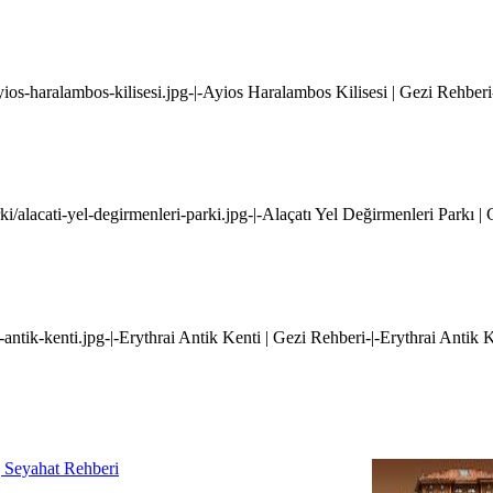
yios-haralambos-kilisesi.jpg-|-Ayios Haralambos Kilisesi | Gezi Rehber
ki/alacati-yel-degirmenleri-parki.jpg-|-Alaçatı Yel Değirmenleri Parkı |
i-antik-kenti.jpg-|-Erythrai Antik Kenti | Gezi Rehberi-|-Erythrai Antik 