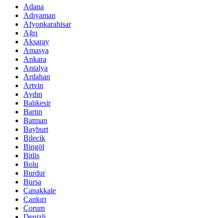
Adana
Adıyaman
Afyonkarahisar
Ağrı
Aksaray
Amasya
Ankara
Antalya
Ardahan
Artvin
Aydın
Balıkesir
Bartın
Batman
Bayburt
Bilecik
Bingöl
Bitlis
Bolu
Burdur
Bursa
Çanakkale
Çankırı
Çorum
Denizli