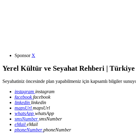
Sponsor
X
Yerel Kültür ve Seyahat Rehberi | Türkiye
Seyahatiniz öncesinde plan yapabilmeniz için kapsamlı bilgiler sunuyo
instagram
instagram
facebook
facebook
linkedin
linkedin
mapsUrl
mapsUrl
whatsApp
whatsApp
smsNumber
smsNumber
eMail
eMail
phoneNumber
phoneNumber