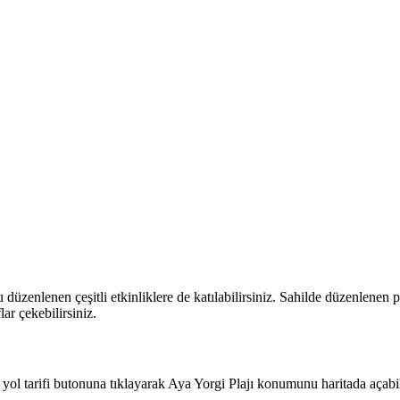
zenlenen çeşitli etkinliklere de katılabilirsiniz. Sahilde düzenlenen pa
ar çekebilirsiniz.
l tarifi butonuna tıklayarak Aya Yorgi Plajı konumunu haritada açabili