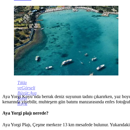
Tıkla
veGörseli
Büyüt:Aya
Aya Yorgi Koyu’nda berrak deniz suyunun tadını çıkarırken, yaz boyu dü
Yorgi
kenarında yiyebilir, muhteşem gün batımı manzarasında enfes fotoğrafl
Koyu
Aya Yorgi plajı nerede?
Aya Yorgi Plajı, Çeşme merkeze 13 km mesafede bulunur. Yukarıdaki yo