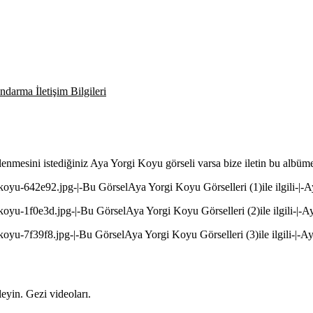
darma İletişim Bilgileri
lenmesini istediğiniz Aya Yorgi Koyu görseli varsa bize iletin bu albüm
-koyu-642e92.jpg-|-Bu GörselAya Yorgi Koyu Görselleri (1)ile ilgili-|-
koyu-1f0e3d.jpg-|-Bu GörselAya Yorgi Koyu Görselleri (2)ile ilgili-|-
koyu-7f39f8.jpg-|-Bu GörselAya Yorgi Koyu Görselleri (3)ile ilgili-|-
yin. Gezi videoları.