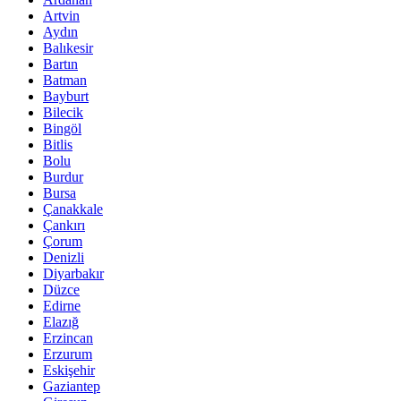
Artvin
Aydın
Balıkesir
Bartın
Batman
Bayburt
Bilecik
Bingöl
Bitlis
Bolu
Burdur
Bursa
Çanakkale
Çankırı
Çorum
Denizli
Diyarbakır
Düzce
Edirne
Elazığ
Erzincan
Erzurum
Eskişehir
Gaziantep