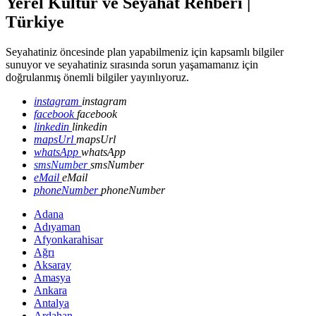
Yerel Kültür ve Seyahat Rehberi |
Türkiye
Seyahatiniz öncesinde plan yapabilmeniz için kapsamlı bilgiler
sunuyor ve seyahatiniz sırasında sorun yaşamamanız için
doğrulanmış önemli bilgiler yayınlıyoruz.
instagram
instagram
facebook
facebook
linkedin
linkedin
mapsUrl
mapsUrl
whatsApp
whatsApp
smsNumber
smsNumber
eMail
eMail
phoneNumber
phoneNumber
Adana
Adıyaman
Afyonkarahisar
Ağrı
Aksaray
Amasya
Ankara
Antalya
Ardahan