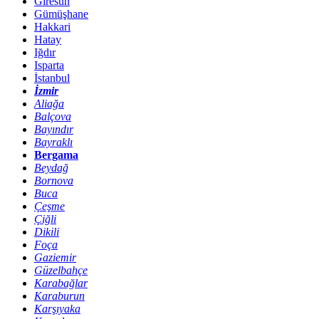
Giresun
Gümüşhane
Hakkari
Hatay
Iğdır
Isparta
İstanbul
İzmir
Aliağa
Balçova
Bayındır
Bayraklı
Bergama
Beydağ
Bornova
Buca
Çeşme
Çiğli
Dikili
Foça
Gaziemir
Güzelbahçe
Karabağlar
Karaburun
Karşıyaka