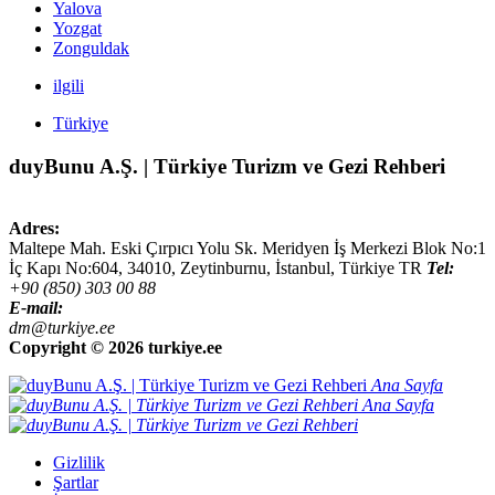
Yalova
Yozgat
Zonguldak
ilgili
Türkiye
duyBunu A.Ş. | Türkiye Turizm ve Gezi Rehberi
Adres:
Maltepe Mah. Eski Çırpıcı Yolu Sk. Meridyen İş Merkezi Blok No:1
İç Kapı No:604,
34010
,
Zeytinburnu, İstanbul
,
Türkiye
TR
Tel:
+90 (850) 303 00 88
E-mail:
dm@turkiye.ee
Copyright ©
2026 turkiye.ee
Ana Sayfa
Ana Sayfa
Gizlilik
Şartlar