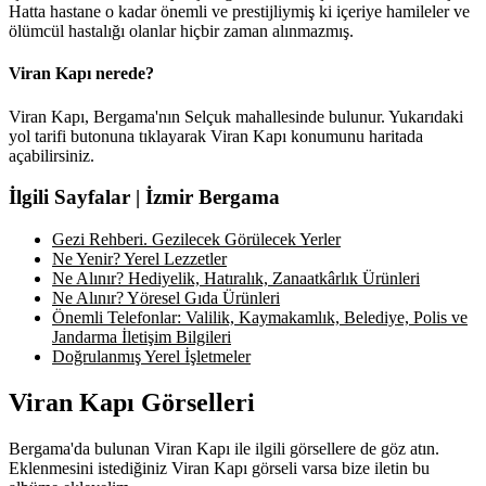
Hatta hastane o kadar önemli ve prestijliymiş ki içeriye hamileler ve
ölümcül hastalığı olanlar hiçbir zaman alınmazmış.
Viran Kapı nerede?
Viran Kapı, Bergama'nın Selçuk mahallesinde bulunur. Yukarıdaki
yol tarifi butonuna tıklayarak Viran Kapı konumunu haritada
açabilirsiniz.
İlgili Sayfalar | İzmir Bergama
Gezi Rehberi. Gezilecek Görülecek Yerler
Ne Yenir? Yerel Lezzetler
Ne Alınır? Hediyelik, Hatıralık, Zanaatkârlık Ürünleri
Ne Alınır? Yöresel Gıda Ürünleri
Önemli Telefonlar: Valilik, Kaymakamlık, Belediye, Polis ve
Jandarma İletişim Bilgileri
Doğrulanmış Yerel İşletmeler
Viran Kapı Görselleri
Bergama'da bulunan Viran Kapı ile ilgili görsellere de göz atın.
Eklenmesini istediğiniz Viran Kapı görseli varsa bize iletin bu