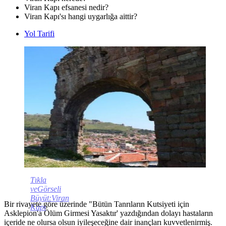
Viran Kapı efsanesi nedir?
Viran Kapı'sı hangi uygarlığa aittir?
Yol Tarifi
Tıkla
veGörseli
Büyüt:Viran
Bir rivayete göre üzerinde "Bütün Tanrıların Kutsiyeti için
Kapı
Asklepion'a Ölüm Girmesi Yasaktır' yazdığından dolayı hastaların
içeride ne olursa olsun iyileşeceğine dair inançları kuvvetlenirmiş.