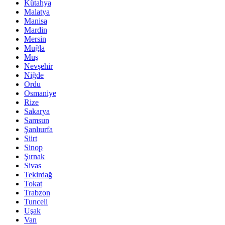
Kütahya
Malatya
Manisa
Mardin
Mersin
Muğla
Muş
Nevşehir
Niğde
Ordu
Osmaniye
Rize
Sakarya
Samsun
Şanlıurfa
Siirt
Sinop
Şırnak
Sivas
Tekirdağ
Tokat
Trabzon
Tunceli
Uşak
Van