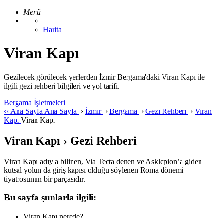
Menü
Harita
Viran Kapı
Gezilecek görülecek yerlerden İzmir Bergama'daki Viran Kapı ile
ilgili gezi rehberi bilgileri ve yol tarifi.
Bergama İşletmeleri
‹‹
Ana Sayfa
Ana Sayfa
›
İzmir
›
Bergama
›
Gezi Rehberi
›
Viran
Kapı
Viran Kapı
Viran Kapı › Gezi Rehberi
Viran Kapı adıyla bilinen, Via Tecta denen ve Asklepion’a giden
kutsal yolun da giriş kapısı olduğu söylenen Roma dönemi
tiyatrosunun bir parçasıdır.
Bu sayfa şunlarla ilgili:
Viran Kapı nerede?