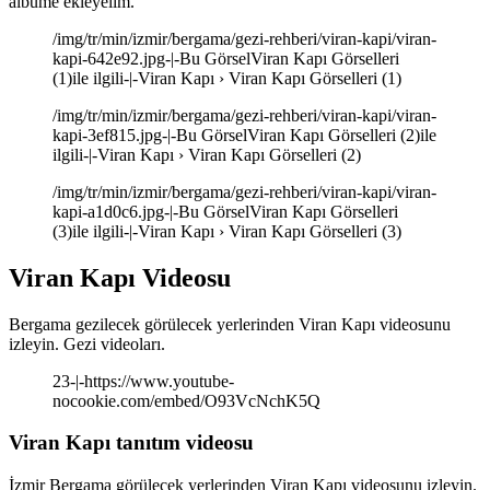
albüme ekleyelim.
/img/tr/min/izmir/bergama/gezi-rehberi/viran-kapi/viran-
kapi-642e92.jpg-|-Bu GörselViran Kapı Görselleri
(1)ile ilgili-|-Viran Kapı › Viran Kapı Görselleri (1)
/img/tr/min/izmir/bergama/gezi-rehberi/viran-kapi/viran-
kapi-3ef815.jpg-|-Bu GörselViran Kapı Görselleri (2)ile
ilgili-|-Viran Kapı › Viran Kapı Görselleri (2)
/img/tr/min/izmir/bergama/gezi-rehberi/viran-kapi/viran-
kapi-a1d0c6.jpg-|-Bu GörselViran Kapı Görselleri
(3)ile ilgili-|-Viran Kapı › Viran Kapı Görselleri (3)
Viran Kapı Videosu
Bergama gezilecek görülecek yerlerinden Viran Kapı videosunu
izleyin. Gezi videoları.
23-|-https://www.youtube-
nocookie.com/embed/O93VcNchK5Q
Viran Kapı tanıtım videosu
İzmir Bergama görülecek yerlerinden Viran Kapı videosunu izleyin.