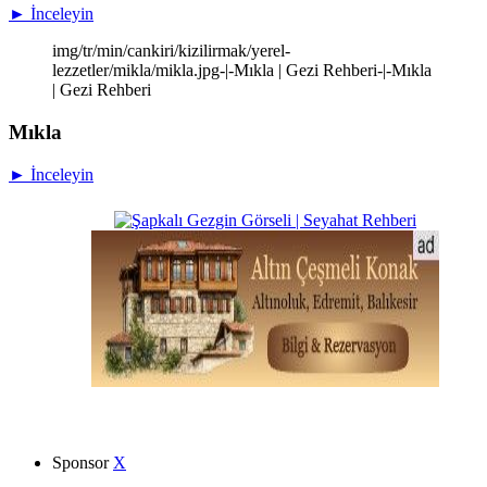
► İnceleyin
img/tr/min/cankiri/kizilirmak/yerel-
lezzetler/mikla/mikla.jpg-|-Mıkla | Gezi Rehberi-|-Mıkla
| Gezi Rehberi
Mıkla
► İnceleyin
Sponsor
X