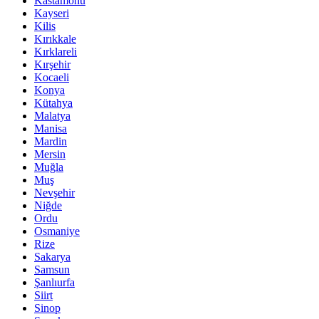
Kastamonu
Kayseri
Kilis
Kırıkkale
Kırklareli
Kırşehir
Kocaeli
Konya
Kütahya
Malatya
Manisa
Mardin
Mersin
Muğla
Muş
Nevşehir
Niğde
Ordu
Osmaniye
Rize
Sakarya
Samsun
Şanlıurfa
Siirt
Sinop