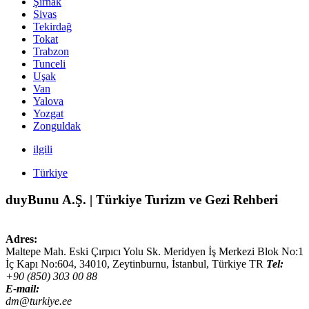
Şırnak
Sivas
Tekirdağ
Tokat
Trabzon
Tunceli
Uşak
Van
Yalova
Yozgat
Zonguldak
ilgili
Türkiye
duyBunu A.Ş. | Türkiye Turizm ve Gezi Rehberi
Adres:
Maltepe Mah. Eski Çırpıcı Yolu Sk. Meridyen İş Merkezi Blok No:1
İç Kapı No:604,
34010
,
Zeytinburnu, İstanbul
,
Türkiye
TR
Tel:
+90 (850) 303 00 88
E-mail:
dm@turkiye.ee