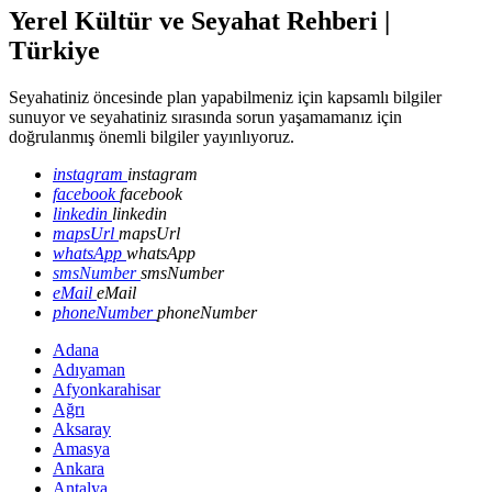
Yerel Kültür ve Seyahat Rehberi |
Türkiye
Seyahatiniz öncesinde plan yapabilmeniz için kapsamlı bilgiler
sunuyor ve seyahatiniz sırasında sorun yaşamamanız için
doğrulanmış önemli bilgiler yayınlıyoruz.
instagram
instagram
facebook
facebook
linkedin
linkedin
mapsUrl
mapsUrl
whatsApp
whatsApp
smsNumber
smsNumber
eMail
eMail
phoneNumber
phoneNumber
Adana
Adıyaman
Afyonkarahisar
Ağrı
Aksaray
Amasya
Ankara
Antalya