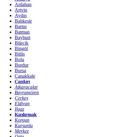
Ardahan
Artvin
Aydın
Balıkesir
Bartın
Batman
Bayburt
Bilecik
Bingöl
Bitlis
Bolu
Burdur
Bursa
Çanakkale
Çankırı
Atkaracalar
Bayramören
Çerkeş
Eldivan
Ilgaz
Kızılırmak
Korgun
Kurşunlu
Merkez
Orta