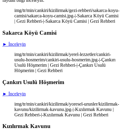
faydalı bilgi inceleyin.
img/tr/min/cankiri/kizilirmak/gezi-rehberi/sakarca-koyu-
camisi/sakarca-koyu-camisi.jpg-|-Sakarca Köyü Camisi
| Gezi Rehberi-|-Sakarca Köyü Camisi | Gezi Rehberi
Sakarca Köyü Camisi
► İnceleyin
img/tr/min/cankiri/kizilirmak/yerel-lezzetler/cankiri-
usulu-hosmerim/cankiri-usulu-hosmerim.jpg-|-Çankırı
Usulü Höşmerim | Gezi Rehberi-|-Çankırı Usulü
Höşmerim | Gezi Rehberi
Çankırı Usulü Höşmerim
► İnceleyin
img/tr/min/cankiri/kizilirmak/yoresel-urunler/kizilirmak-
kavunu/kizilirmak-kavunu.jpg-|-Kızılırmak Kavunu |
Gezi Rehberi-|-Kızılırmak Kavunu | Gezi Rehberi
Kızılırmak Kavunu