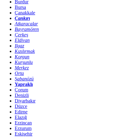
Burdur
Bursa
Çanakkale
Çankırı
Atkaracalar
Bayramören
Çerkeş
Eldivan
Ilgaz
Kızılırmak
Korgun
Kurşunlu
Merkez
Orta
Şabanözü
Yapraklı
Çorum
Denizli
Diyarbakır
Düzce
Edirne
Elazığ
Erzincan
Erzurum
Eskişehir