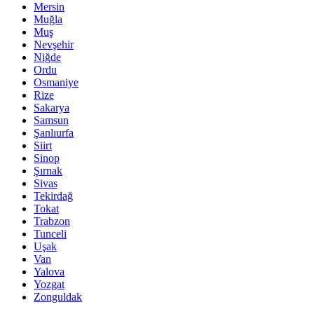
Mersin
Muğla
Muş
Nevşehir
Niğde
Ordu
Osmaniye
Rize
Sakarya
Samsun
Şanlıurfa
Siirt
Sinop
Şırnak
Sivas
Tekirdağ
Tokat
Trabzon
Tunceli
Uşak
Van
Yalova
Yozgat
Zonguldak