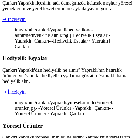
Çankırı Yapraklı ilçesinin tadı damağınızda kalacak meşhur yöresel
yemeklerini ve yerel lezzetlerini bu sayfada yayınlıyoruz.
➞ İnceleyin
img/tr/min/cankiri/yaprakli/hediyelik-ne-
alinir/hediyelik-ne-alinir.jpg-|-Hediyelik Eşyalar ›
Yapraklı | Çankırı-|-Hediyelik Eşyalar › Yapraklı |
Çankırı
Hediyelik Eşyalar
Çankırı Yapraklı'dan hediyelik ne alınır? Yapraklı'nın hatıralık
ürünleri ve Yapraklı hediyelik eşyalarına göz atın. Yapraklı hatırası
hediyelik alın.
➞ İnceleyin
img/tr/min/cankiri/yaprakli/yoresel-urunler/yoresel-
urunler.jpg-|-Yöresel Ürünler › Yapraklı | Çankırı-|-
Yöresel Ürünler › Yapraklı | Çankırı
Yöresel Ürünler
Çankırı Yapraklı yöresel ürünleri nelerdir? Yapraklı'nın yerel tarım