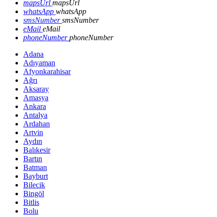
mapsUrl
mapsUrl
whatsApp
whatsApp
smsNumber
smsNumber
eMail
eMail
phoneNumber
phoneNumber
Adana
Adıyaman
Afyonkarahisar
Ağrı
Aksaray
Amasya
Ankara
Antalya
Ardahan
Artvin
Aydın
Balıkesir
Bartın
Batman
Bayburt
Bilecik
Bingöl
Bitlis
Bolu