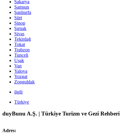
Sakarya
Samsun
Şanlıurfa
Siirt
Sinop
Şırnak
Sivas
Tekirdağ
Tokat
Trabzon
Tunceli
Uşak
Van
Yalova
Yozgat
Zonguldak
ilgili
Türkiye
duyBunu A.Ş. | Türkiye Turizm ve Gezi Rehberi
Adres: