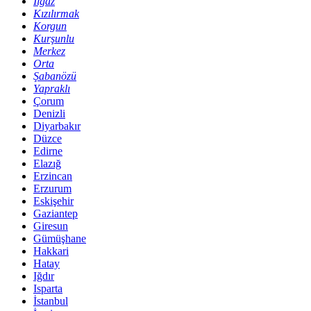
Ilgaz
Kızılırmak
Korgun
Kurşunlu
Merkez
Orta
Şabanözü
Yapraklı
Çorum
Denizli
Diyarbakır
Düzce
Edirne
Elazığ
Erzincan
Erzurum
Eskişehir
Gaziantep
Giresun
Gümüşhane
Hakkari
Hatay
Iğdır
Isparta
İstanbul