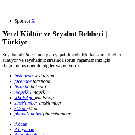
Sponsor
X
Yerel Kültür ve Seyahat Rehberi |
Türkiye
Seyahatiniz öncesinde plan yapabilmeniz için kapsamlı bilgiler
sunuyor ve seyahatiniz sırasında sorun yaşamamanız için
doğrulanmış önemli bilgiler yayınlıyoruz.
instagram
instagram
facebook
facebook
linkedin
linkedin
mapsUrl
mapsUrl
whatsApp
whatsApp
smsNumber
smsNumber
eMail
eMail
phoneNumber
phoneNumber
Adana
Adıyaman
Afyonkarahisar