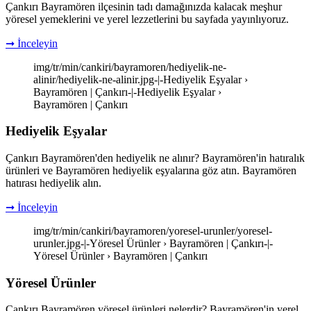
Çankırı Bayramören ilçesinin tadı damağınızda kalacak meşhur
yöresel yemeklerini ve yerel lezzetlerini bu sayfada yayınlıyoruz.
➞ İnceleyin
img/tr/min/cankiri/bayramoren/hediyelik-ne-
alinir/hediyelik-ne-alinir.jpg-|-Hediyelik Eşyalar ›
Bayramören | Çankırı-|-Hediyelik Eşyalar ›
Bayramören | Çankırı
Hediyelik Eşyalar
Çankırı Bayramören'den hediyelik ne alınır? Bayramören'in hatıralık
ürünleri ve Bayramören hediyelik eşyalarına göz atın. Bayramören
hatırası hediyelik alın.
➞ İnceleyin
img/tr/min/cankiri/bayramoren/yoresel-urunler/yoresel-
urunler.jpg-|-Yöresel Ürünler › Bayramören | Çankırı-|-
Yöresel Ürünler › Bayramören | Çankırı
Yöresel Ürünler
Çankırı Bayramören yöresel ürünleri nelerdir? Bayramören'in yerel