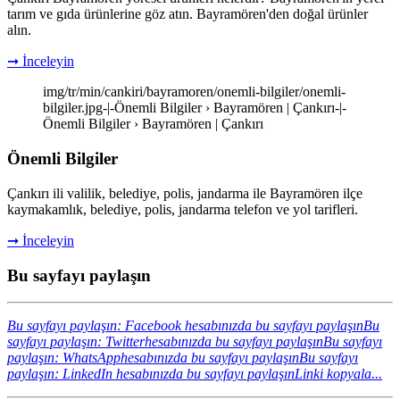
tarım ve gıda ürünlerine göz atın. Bayramören'den doğal ürünler
alın.
➞ İnceleyin
img/tr/min/cankiri/bayramoren/onemli-bilgiler/onemli-
bilgiler.jpg-|-Önemli Bilgiler › Bayramören | Çankırı-|-
Önemli Bilgiler › Bayramören | Çankırı
Önemli Bilgiler
Çankırı ili valilik, belediye, polis, jandarma ile Bayramören ilçe
kaymakamlık, belediye, polis, jandarma telefon ve yol tarifleri.
➞ İnceleyin
Bu sayfayı paylaşın
Bu sayfayı paylaşın: Facebook hesabınızda bu sayfayı paylaşın
Bu
sayfayı paylaşın: Twitterhesabınızda bu sayfayı paylaşın
Bu sayfayı
paylaşın: WhatsApphesabınızda bu sayfayı paylaşın
Bu sayfayı
paylaşın: LinkedIn hesabınızda bu sayfayı paylaşın
Linki kopyala...