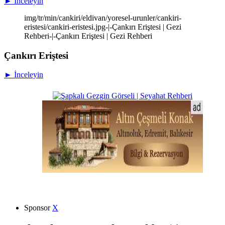
► İnceleyin
img/tr/min/cankiri/eldivan/yoresel-urunler/cankiri-
eristesi/cankiri-eristesi.jpg-|-Çankırı Eriştesi | Gezi
Rehberi-|-Çankırı Eriştesi | Gezi Rehberi
Çankırı Eriştesi
► İnceleyin
Sponsor
X