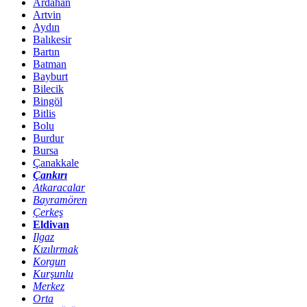
Ardahan
Artvin
Aydın
Balıkesir
Bartın
Batman
Bayburt
Bilecik
Bingöl
Bitlis
Bolu
Burdur
Bursa
Çanakkale
Çankırı
Atkaracalar
Bayramören
Çerkeş
Eldivan
Ilgaz
Kızılırmak
Korgun
Kurşunlu
Merkez
Orta