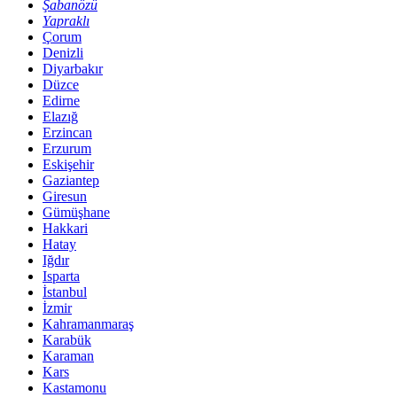
Şabanözü
Yapraklı
Çorum
Denizli
Diyarbakır
Düzce
Edirne
Elazığ
Erzincan
Erzurum
Eskişehir
Gaziantep
Giresun
Gümüşhane
Hakkari
Hatay
Iğdır
Isparta
İstanbul
İzmir
Kahramanmaraş
Karabük
Karaman
Kars
Kastamonu