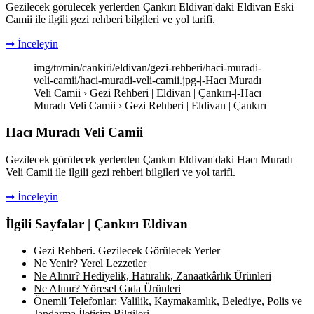
Gezilecek görülecek yerlerden Çankırı Eldivan'daki Eldivan Eski
Camii ile ilgili gezi rehberi bilgileri ve yol tarifi.
➞ İnceleyin
img/tr/min/cankiri/eldivan/gezi-rehberi/haci-muradi-
veli-camii/haci-muradi-veli-camii.jpg-|-Hacı Muradı
Veli Camii › Gezi Rehberi | Eldivan | Çankırı-|-Hacı
Muradı Veli Camii › Gezi Rehberi | Eldivan | Çankırı
Hacı Muradı Veli Camii
Gezilecek görülecek yerlerden Çankırı Eldivan'daki Hacı Muradı
Veli Camii ile ilgili gezi rehberi bilgileri ve yol tarifi.
➞ İnceleyin
İlgili Sayfalar | Çankırı Eldivan
Gezi Rehberi. Gezilecek Görülecek Yerler
Ne Yenir? Yerel Lezzetler
Ne Alınır? Hediyelik, Hatıralık, Zanaatkârlık Ürünleri
Ne Alınır? Yöresel Gıda Ürünleri
Önemli Telefonlar: Valilik, Kaymakamlık, Belediye, Polis ve
Jandarma İletişim Bilgileri