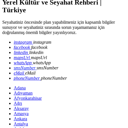
Yerel Kültür ve Seyahat Rehberi |
Türkiye
Seyahatiniz öncesinde plan yapabilmeniz için kapsamlı bilgiler
sunuyor ve seyahatiniz sırasında sorun yaşamamanız için
doğrulanmış önemli bilgiler yayınlıyoruz.
instagram
instagram
facebook
facebook
linkedin
linkedin
mapsUrl
mapsUrl
whatsApp
whatsApp
smsNumber
smsNumber
eMail
eMail
phoneNumber
phoneNumber
Adana
Adıyaman
Afyonkarahisar
Ağrı
Aksaray
Amasya
Ankara
Antalya