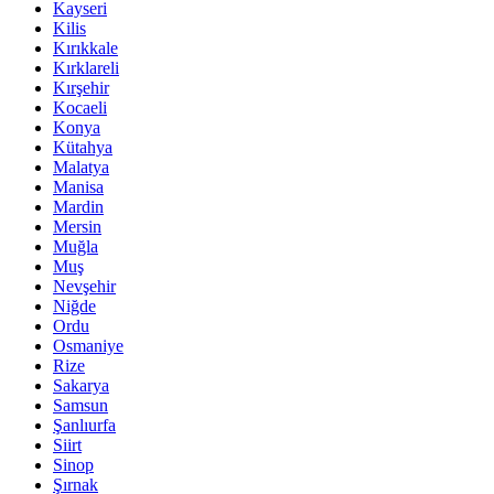
Kayseri
Kilis
Kırıkkale
Kırklareli
Kırşehir
Kocaeli
Konya
Kütahya
Malatya
Manisa
Mardin
Mersin
Muğla
Muş
Nevşehir
Niğde
Ordu
Osmaniye
Rize
Sakarya
Samsun
Şanlıurfa
Siirt
Sinop
Şırnak