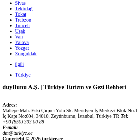
Sivas
Tekirdağ
Tokat
Trabzon
Tunceli
Uşak
Van
Yalova
Yozgat
Zonguldak
ilgili
Türkiye
duyBunu A.Ş. | Türkiye Turizm ve Gezi Rehberi
Adres:
Maltepe Mah. Eski Çırpıcı Yolu Sk. Meridyen İş Merkezi Blok No:1
İç Kapı No:604,
34010
,
Zeytinburnu, İstanbul
,
Türkiye
TR
Tel:
+90 (850) 303 00 88
E-mail:
dm@turkiye.ee
Copyright ©
2026 turkiye.ee