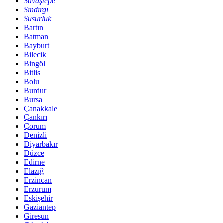
Savaştepe
Sındırgı
Susurluk
Bartın
Batman
Bayburt
Bilecik
Bingöl
Bitlis
Bolu
Burdur
Bursa
Çanakkale
Çankırı
Çorum
Denizli
Diyarbakır
Düzce
Edirne
Elazığ
Erzincan
Erzurum
Eskişehir
Gaziantep
Giresun