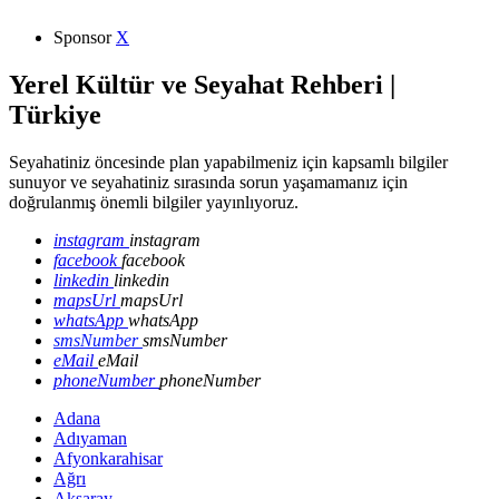
Sponsor
X
Yerel Kültür ve Seyahat Rehberi |
Türkiye
Seyahatiniz öncesinde plan yapabilmeniz için kapsamlı bilgiler
sunuyor ve seyahatiniz sırasında sorun yaşamamanız için
doğrulanmış önemli bilgiler yayınlıyoruz.
instagram
instagram
facebook
facebook
linkedin
linkedin
mapsUrl
mapsUrl
whatsApp
whatsApp
smsNumber
smsNumber
eMail
eMail
phoneNumber
phoneNumber
Adana
Adıyaman
Afyonkarahisar
Ağrı
Aksaray