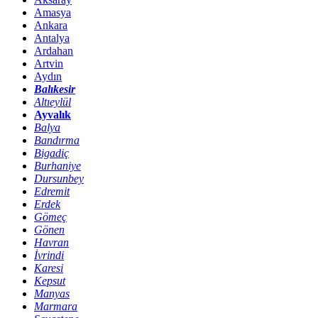
Amasya
Ankara
Antalya
Ardahan
Artvin
Aydın
Balıkesir
Altıeylül
Ayvalık
Balya
Bandırma
Bigadiç
Burhaniye
Dursunbey
Edremit
Erdek
Gömeç
Gönen
Havran
İvrindi
Karesi
Kepsut
Manyas
Marmara