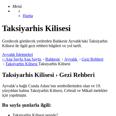
Menü
Harita
Taksiyarhis Kilisesi
Gezilecek görülecek yerlerden Balıkesir Ayvalık'taki Taksiyarhis
Kilisesi ile ilgili gezi rehberi bilgileri ve yol tarifi.
Ayvalık İşletmeleri
‹‹
Ana Sayfa
Ana Sayfa
›
Balıkesir
›
Ayvalık
›
Gezi Rehberi
›
Taksiyarhis Kilisesi
Taksiyarhis Kilisesi
Taksiyarhis Kilisesi › Gezi Rehberi
Ayvalık’a bağlı Cunda Adası’nın sembollerinden olan ve 19.
yüzyıldan kalma Taksiyarhis Kilisesi, Cebrail ve Mikail melekler
için yapılmıştır.
Bu sayfa şunlarla ilgili:
Taksiyarhis Kilisesi nerede?