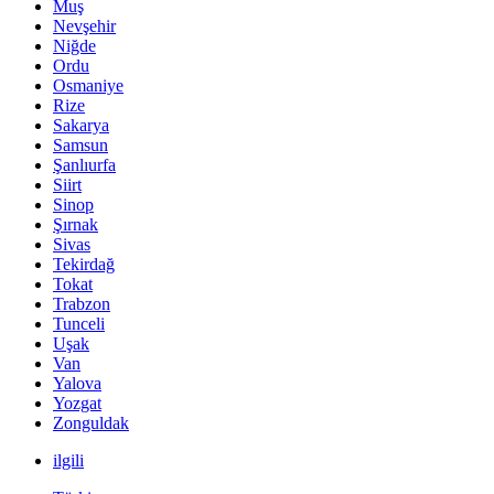
Muş
Nevşehir
Niğde
Ordu
Osmaniye
Rize
Sakarya
Samsun
Şanlıurfa
Siirt
Sinop
Şırnak
Sivas
Tekirdağ
Tokat
Trabzon
Tunceli
Uşak
Van
Yalova
Yozgat
Zonguldak
ilgili