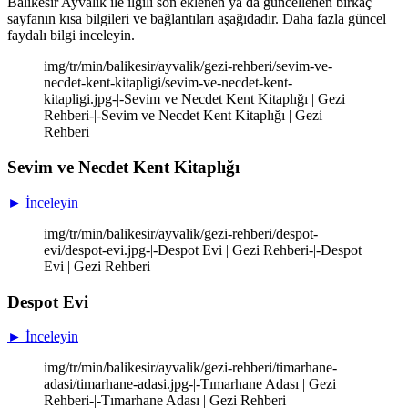
Balıkesir Ayvalık ile ilgili son eklenen ya da güncellenen birkaç
sayfanın kısa bilgileri ve bağlantıları aşağıdadır. Daha fazla güncel
faydalı bilgi inceleyin.
img/tr/min/balikesir/ayvalik/gezi-rehberi/sevim-ve-
necdet-kent-kitapligi/sevim-ve-necdet-kent-
kitapligi.jpg-|-Sevim ve Necdet Kent Kitaplığı | Gezi
Rehberi-|-Sevim ve Necdet Kent Kitaplığı | Gezi
Rehberi
Sevim ve Necdet Kent Kitaplığı
► İnceleyin
img/tr/min/balikesir/ayvalik/gezi-rehberi/despot-
evi/despot-evi.jpg-|-Despot Evi | Gezi Rehberi-|-Despot
Evi | Gezi Rehberi
Despot Evi
► İnceleyin
img/tr/min/balikesir/ayvalik/gezi-rehberi/timarhane-
adasi/timarhane-adasi.jpg-|-Tımarhane Adası | Gezi
Rehberi-|-Tımarhane Adası | Gezi Rehberi