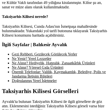
ve Kültür Vakfı tarafından 49 yıllığına kiralanmıştır. Kilise şu an,
sanat ve müze alanı olarak kullanılmaktadır.
Taksiyarhis Kilisesi nerede?
Taksiyarhis Kilisesi, Cunda Adası'nın İsmetpaşa mahallesinde
bulunmaktadır. Yukarıdaki yol tarifi butonuna tıklayarak Taksiyarhis
Kilisesi konumunu haritada açabilirsiniz.
İlgili Sayfalar | Balıkesir Ayvalık
Gezi Rehberi. Gezilecek Görülecek Yerler
Ne Yenir? Yerel Lezzetler
Ne Alınır? Hediyelik, Hatıralık, Zanaatkârlık Ürünleri
Ne Alınır? Yöresel Gıda Ürünleri
Önemli Telefonlar: Valilik, Kaymakamlık, Belediye, Polis ve
Jandarma İletişim Bilgileri
Doğrulanmış Yerel İşletmeler
Taksiyarhis Kilisesi Görselleri
Ayvalık'ta bulunan Taksiyarhis Kilisesi ile ilgili görsellere de göz
atın. Eklenmesini istediğiniz Taksiyarhis Kilisesi görseli varsa bize