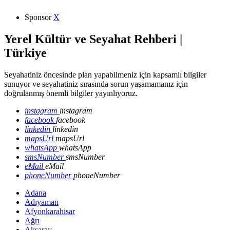
Sponsor
X
Yerel Kültür ve Seyahat Rehberi |
Türkiye
Seyahatiniz öncesinde plan yapabilmeniz için kapsamlı bilgiler
sunuyor ve seyahatiniz sırasında sorun yaşamamanız için
doğrulanmış önemli bilgiler yayınlıyoruz.
instagram
instagram
facebook
facebook
linkedin
linkedin
mapsUrl
mapsUrl
whatsApp
whatsApp
smsNumber
smsNumber
eMail
eMail
phoneNumber
phoneNumber
Adana
Adıyaman
Afyonkarahisar
Ağrı
Aksaray