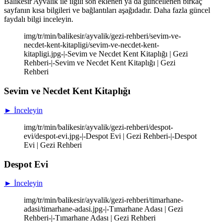
Balıkesir Ayvalık ile ilgili son eklenen ya da güncellenen birkaç
sayfanın kısa bilgileri ve bağlantıları aşağıdadır. Daha fazla güncel
faydalı bilgi inceleyin.
img/tr/min/balikesir/ayvalik/gezi-rehberi/sevim-ve-
necdet-kent-kitapligi/sevim-ve-necdet-kent-
kitapligi.jpg-|-Sevim ve Necdet Kent Kitaplığı | Gezi
Rehberi-|-Sevim ve Necdet Kent Kitaplığı | Gezi
Rehberi
Sevim ve Necdet Kent Kitaplığı
► İnceleyin
img/tr/min/balikesir/ayvalik/gezi-rehberi/despot-
evi/despot-evi.jpg-|-Despot Evi | Gezi Rehberi-|-Despot
Evi | Gezi Rehberi
Despot Evi
► İnceleyin
img/tr/min/balikesir/ayvalik/gezi-rehberi/timarhane-
adasi/timarhane-adasi.jpg-|-Tımarhane Adası | Gezi
Rehberi-|-Tımarhane Adası | Gezi Rehberi