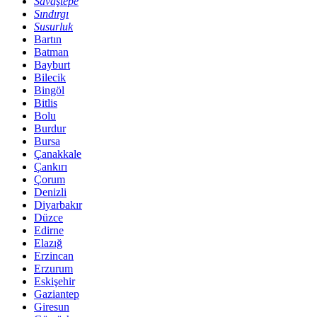
Savaştepe
Sındırgı
Susurluk
Bartın
Batman
Bayburt
Bilecik
Bingöl
Bitlis
Bolu
Burdur
Bursa
Çanakkale
Çankırı
Çorum
Denizli
Diyarbakır
Düzce
Edirne
Elazığ
Erzincan
Erzurum
Eskişehir
Gaziantep
Giresun