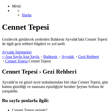
Menü
Harita
Cennet Tepesi
Gezilecek görülecek yerlerden Balıkesir Ayvalık'taki Cennet Tepesi
ile ilgili gezi rehberi bilgileri ve yol tarifi.
Ayvalık İşletmeleri
‹‹
Ana Sayfa
Ana Sayfa
›
Balıkesir
›
Ayvalık
›
Gezi Rehberi
›
Cennet Tepesi
Cennet Tepesi
Cennet Tepesi › Gezi Rehberi
Ayvalık'ın en güzel seyir noktalarından biri olan Cennet Tepesi, gün
batımı güzelliği ve manzara eşsizliğiyle beraber Şeytan Sofrası ile
yarışabilir.
Bu sayfa şunlarla ilgili:
Cennet Tepesi nerede?