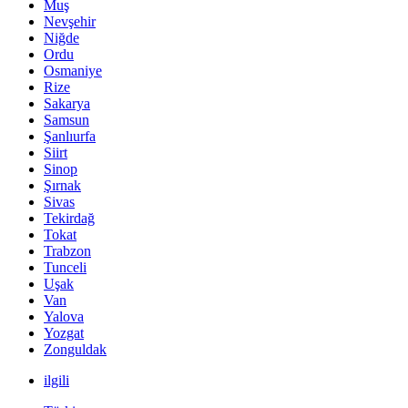
Muş
Nevşehir
Niğde
Ordu
Osmaniye
Rize
Sakarya
Samsun
Şanlıurfa
Siirt
Sinop
Şırnak
Sivas
Tekirdağ
Tokat
Trabzon
Tunceli
Uşak
Van
Yalova
Yozgat
Zonguldak
ilgili