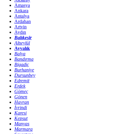
Amasya
Ankara
Antalya
Ardahan
Artvin
Aydın
Balıkesir
Altıeylül
Ayvalık
Balya
Bandırma
Bigadiç
Burhaniye
Dursunbey
Edremit
Erdek
Gömeç
Gönen
Havran
İvrindi
Karesi
Kepsut
Manyas
Marmara