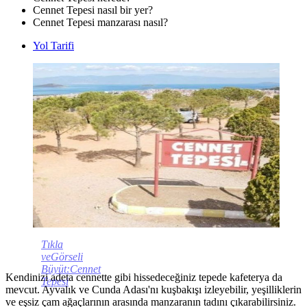
Cennet Tepesi nasıl bir yer?
Cennet Tepesi manzarası nasıl?
Yol Tarifi
Tıkla
veGörseli
Büyüt:Cennet
Kendinizi adeta cennette gibi hissedeceğiniz tepede kafeterya da
Tepesi
mevcut. Ayvalık ve Cunda Adası'nı kuşbakışı izleyebilir, yeşilliklerin
ve eşsiz çam ağaçlarının arasında manzaranın tadını çıkarabilirsiniz.