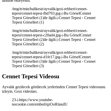
albüme ekleyelim.
/img/tr/min/balikesir/ayvalik/gezi-rehberi/cennet-
tepesi/cennet-tepesi-fbd793.jpg-|-Bu GörselCennet
Tepesi Görselleri (1)ile ilgili-|-Cennet Tepesi › Cennet
Tepesi Görselleri (1)
/img/tr/min/balikesir/ayvalik/gezi-rehberi/cennet-
tepesi/cennet-tepesi-c20ad4.jpg-|-Bu GörselCennet
Tepesi Görselleri (2)ile ilgili-|-Cennet Tepesi › Cennet
Tepesi Görselleri (2)
/img/tr/min/balikesir/ayvalik/gezi-rehberi/cennet-
tepesi/cennet-tepesi-d1fe17.jpg-|-Bu GörselCennet
Tepesi Görselleri (3)ile ilgili-|-Cennet Tepesi › Cennet
Tepesi Görselleri (3)
Cennet Tepesi Videosu
Ayvalık gezilecek görülecek yerlerinden Cennet Tepesi videosunu
izleyin. Gezi videoları.
23-|-https://www.youtube-
nocookie.com/embed/qzOoRiiauIU