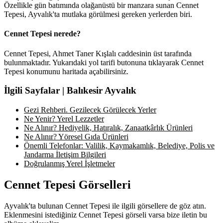
Özellikle gün batımında olağanüstü bir manzara sunan Cennet
Tepesi, Ayvalık'ta mutlaka görülmesi gereken yerlerden biri.
Cennet Tepesi nerede?
Cennet Tepesi, Ahmet Taner Kışlalı caddesinin üst tarafında
bulunmaktadır. Yukarıdaki yol tarifi butonuna tıklayarak Cennet
Tepesi konumunu haritada açabilirsiniz.
İlgili Sayfalar | Balıkesir Ayvalık
Gezi Rehberi. Gezilecek Görülecek Yerler
Ne Yenir? Yerel Lezzetler
Ne Alınır? Hediyelik, Hatıralık, Zanaatkârlık Ürünleri
Ne Alınır? Yöresel Gıda Ürünleri
Önemli Telefonlar: Valilik, Kaymakamlık, Belediye, Polis ve
Jandarma İletişim Bilgileri
Doğrulanmış Yerel İşletmeler
Cennet Tepesi Görselleri
Ayvalık'ta bulunan Cennet Tepesi ile ilgili görsellere de göz atın.
Eklenmesini istediğiniz Cennet Tepesi görseli varsa bize iletin bu