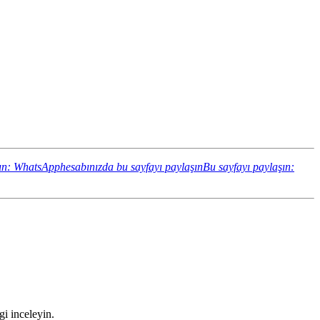
ın: WhatsApphesabınızda bu sayfayı paylaşın
Bu sayfayı paylaşın:
gi inceleyin.