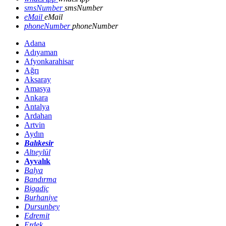
smsNumber
smsNumber
eMail
eMail
phoneNumber
phoneNumber
Adana
Adıyaman
Afyonkarahisar
Ağrı
Aksaray
Amasya
Ankara
Antalya
Ardahan
Artvin
Aydın
Balıkesir
Altıeylül
Ayvalık
Balya
Bandırma
Bigadiç
Burhaniye
Dursunbey
Edremit
Erdek