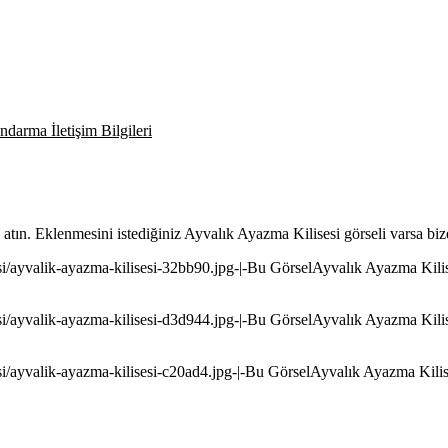
darma İletişim Bilgileri
z atın. Eklenmesini istediğiniz Ayvalık Ayazma Kilisesi görseli varsa biz
esi/ayvalik-ayazma-kilisesi-32bb90.jpg-|-Bu GörselAyvalık Ayazma Kilises
esi/ayvalik-ayazma-kilisesi-d3d944.jpg-|-Bu GörselAyvalık Ayazma Kilises
esi/ayvalik-ayazma-kilisesi-c20ad4.jpg-|-Bu GörselAyvalık Ayazma Kilises