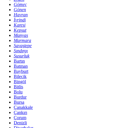
Gömeç
Gönen
Havran
İvrindi
Karesi
Kepsut
Manyas
Marmara
Savaştepe
Sındırgı
Susurluk
Bartın
Batman
Bayburt
Bilecik
Bingöl
Bitlis
Bolu
Burdur
Bursa
Çanakkale
Çankırı
Çorum
Denizli
Diyarbakır