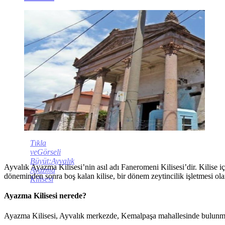
Tıkla
veGörseli
Büyüt:Ayvalık
Ayvalık Ayazma Kilisesi’nin asıl adı Faneromeni Kilisesi’dir. Kilise iç
Ayazma
döneminden sonra boş kalan kilise, bir dönem zeytincilik işletmesi olar
Kilisesi
Ayazma Kilisesi nerede?
Ayazma Kilisesi, Ayvalık merkezde, Kemalpaşa mahallesinde bulunmakt