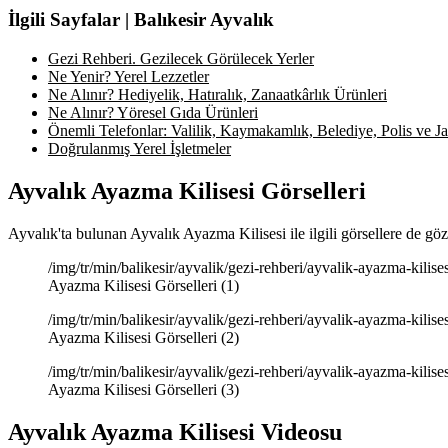
İlgili Sayfalar | Balıkesir Ayvalık
Gezi Rehberi. Gezilecek Görülecek Yerler
Ne Yenir? Yerel Lezzetler
Ne Alınır? Hediyelik, Hatıralık, Zanaatkârlık Ürünleri
Ne Alınır? Yöresel Gıda Ürünleri
Önemli Telefonlar: Valilik, Kaymakamlık, Belediye, Polis ve Jan
Doğrulanmış Yerel İşletmeler
Ayvalık Ayazma Kilisesi Görselleri
Ayvalık'ta bulunan Ayvalık Ayazma Kilisesi ile ilgili görsellere de gö
/img/tr/min/balikesir/ayvalik/gezi-rehberi/ayvalik-ayazma-kilis
Ayazma Kilisesi Görselleri (1)
/img/tr/min/balikesir/ayvalik/gezi-rehberi/ayvalik-ayazma-kilis
Ayazma Kilisesi Görselleri (2)
/img/tr/min/balikesir/ayvalik/gezi-rehberi/ayvalik-ayazma-kilis
Ayazma Kilisesi Görselleri (3)
Ayvalık Ayazma Kilisesi Videosu