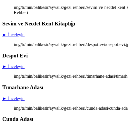
img/tr/min/balikesir/ayvalik/gezi-rehberi/sevim-ve-necdet-kent-
Rehberi
Sevim ve Necdet Kent Kitaplığı
► İnceleyin
img/tr/min/balikesir/ayvalik/gezi-rehberi/despot-evi/despot-evi
Despot Evi
► İnceleyin
img/tr/min/balikesir/ayvalik/gezi-rehberi/timarhane-adasi/tima
Tımarhane Adası
► İnceleyin
img/tr/min/balikesir/ayvalik/gezi-rehberi/cunda-adasi/cunda-ad
Cunda Adası