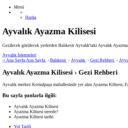
Menü
Harita
Ayvalık Ayazma Kilisesi
Gezilecek görülecek yerlerden Balıkesir Ayvalık'taki Ayvalık Ayazma Kilis
Ayvalık İşletmeleri
‹‹
Ana Sayfa
Ana Sayfa
›
Balıkesir
›
Ayvalık
›
Gezi Rehberi
›
Ayva
Ayvalık Ayazma Kilisesi › Gezi Rehberi
Ayvalık merkez Kemalpaşa mahallesinde yer alan Ayazma Kilisesi, Fane
Bu sayfa şunlarla ilgili:
Ayvalık Ayazma Kilisesi
Ayazma Kilisesi nerede?
Ayazma Kilisesi tarihi
Yol Tarifi