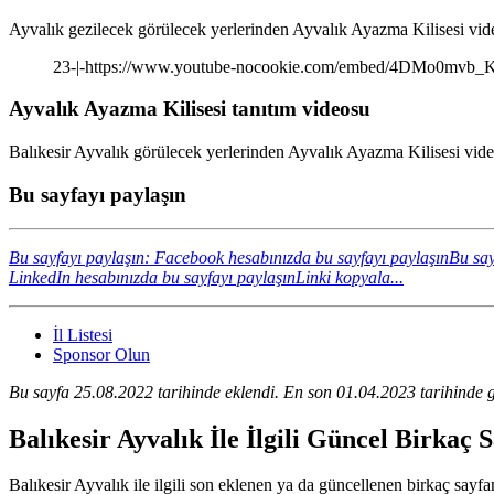
Ayvalık gezilecek görülecek yerlerinden Ayvalık Ayazma Kilisesi vide
23-|-https://www.youtube-nocookie.com/embed/4DMo0mvb_
Ayvalık Ayazma Kilisesi tanıtım videosu
Balıkesir Ayvalık görülecek yerlerinden Ayvalık Ayazma Kilisesi video
Bu sayfayı paylaşın
Bu sayfayı paylaşın: Facebook hesabınızda bu sayfayı paylaşın
Bu say
LinkedIn hesabınızda bu sayfayı paylaşın
Linki kopyala...
İl Listesi
Sponsor Olun
Bu sayfa 25.08.2022 tarihinde eklendi. En son 01.04.2023 tarihinde g
Balıkesir Ayvalık İle İlgili Güncel Birkaç
Balıkesir Ayvalık ile ilgili son eklenen ya da güncellenen birkaç sayfanı