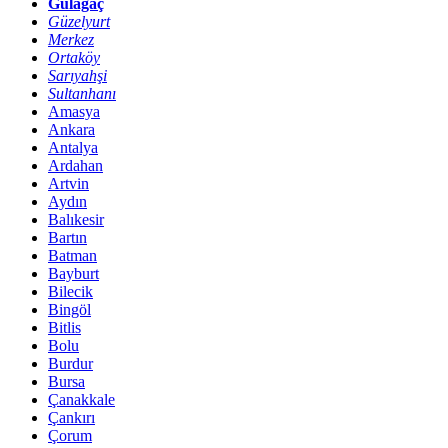
Gülağaç
Güzelyurt
Merkez
Ortaköy
Sarıyahşi
Sultanhanı
Amasya
Ankara
Antalya
Ardahan
Artvin
Aydın
Balıkesir
Bartın
Batman
Bayburt
Bilecik
Bingöl
Bitlis
Bolu
Burdur
Bursa
Çanakkale
Çankırı
Çorum