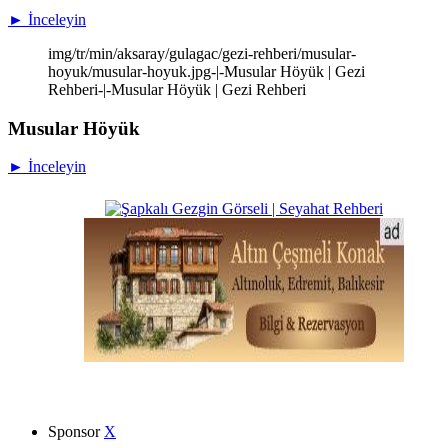
► İnceleyin
img/tr/min/aksaray/gulagac/gezi-rehberi/musular-
hoyuk/musular-hoyuk.jpg-|-Musular Höyük | Gezi
Rehberi-|-Musular Höyük | Gezi Rehberi
Musular Höyük
► İnceleyin
Sponsor
X