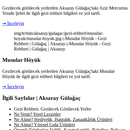
Gezilecek görülecek yerlerden Aksaray Gülağaç'taki Aziz Mercurius
Yeraltı Şehri ile ilgili gezi rehberi bilgileri ve yol tarifi.
➞ İnceleyin
img/tr/min/aksaray/gulagac/gezi-rehberi/musular-
hoyuk/musular-hoyuk.jpg-|-Musular Höyük › Gezi
Rehberi | Gülağaç | Aksaray-|-Musular Höyük › Gezi
Rehberi | Gülağaç | Aksaray
Musular Höyük
Gezilecek görülecek yerlerden Aksaray Gülağaç'taki Musular
Höyük ile ilgili gezi rehberi bilgileri ve yol tarifi.
➞ İnceleyin
İlgili Sayfalar | Aksaray Gülağaç
Gezi Rehberi. Gezilecek Görülecek Yerler
Ne Yenir? Yerel Lezzetler
Ne Alınır? Hediyelik, Hatıralık, Zanaatkârlık Ürünleri
Ne Alınır? Yöresel Gıda Ürünleri
Önemli Telefonlar: Valilik, Kaymakamlık, Belediye, Polis ve