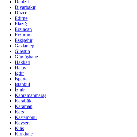
Denizli
Diyarbakır
Düzce
Edirne
Elazığ
Erzincan
Erzurum
Eskişehir
Gaziantep
Giresun
Gümüşhane
Hakkari
Hatay
Iğdır
Isparta
İstanbul
İzmir
Kahramanmaraş
Karabük
Karaman
Kars
Kastamonu
Kayseri
Kilis
Kırıkkale