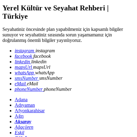
Yerel Kültür ve Seyahat Rehberi |
Türkiye
Seyahatiniz öncesinde plan yapabilmeniz için kapsamlı bilgiler
sunuyor ve seyahatiniz sırasında sorun yaşamamanız için
doğrulanmış önemli bilgiler yayınlıyoruz.
instagram
instagram
facebook
facebook
linkedin
linkedin
mapsUrl
mapsUrl
whatsApp
whatsApp
smsNumber
smsNumber
eMail
eMail
phoneNumber
phoneNumber
Adana
Adıyaman
Afyonkarahisar
Ağrı
Aksaray
Ağaçören
Eskil