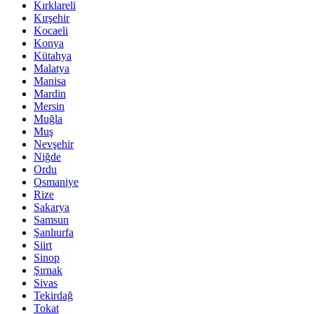
Kırklareli
Kırşehir
Kocaeli
Konya
Kütahya
Malatya
Manisa
Mardin
Mersin
Muğla
Muş
Nevşehir
Niğde
Ordu
Osmaniye
Rize
Sakarya
Samsun
Şanlıurfa
Siirt
Sinop
Şırnak
Sivas
Tekirdağ
Tokat