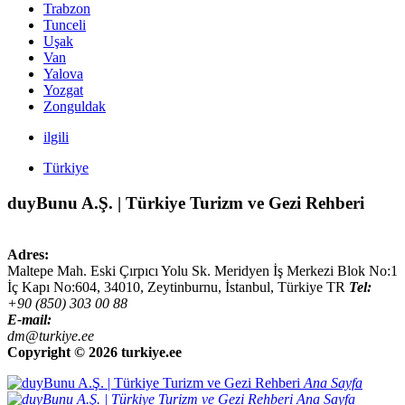
Trabzon
Tunceli
Uşak
Van
Yalova
Yozgat
Zonguldak
ilgili
Türkiye
duyBunu A.Ş. | Türkiye Turizm ve Gezi Rehberi
Adres:
Maltepe Mah. Eski Çırpıcı Yolu Sk. Meridyen İş Merkezi Blok No:1
İç Kapı No:604,
34010
,
Zeytinburnu, İstanbul
,
Türkiye
TR
Tel:
+90 (850) 303 00 88
E-mail:
dm@turkiye.ee
Copyright ©
2026 turkiye.ee
Ana Sayfa
Ana Sayfa