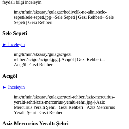
faydalı bilgi inceleyin.
img/tr/min/aksaray/gulagac/hediyelik-ne-alinir/sele-
sepeti/sele-sepeti.jpg-|-Sele Sepeti | Gezi Rehberi-|-Sele
Sepeti | Gezi Rehberi
Sele Sepeti
► İnceleyin
img/tr/min/aksaray/gulagac/gezi-
rehberi/acigol/acigol.jpg-|-Acıgöl | Gezi Rehberi-|-
Acıgöl | Gezi Rehberi
Acıgöl
► İnceleyin
img/tr/min/aksaray/gulagac/gezi-rehberi/aziz-mercurius-
yeralti-sehri/aziz-mercurius-yeralti-sehri.jpg-|-Aziz
Mercurius Yeraltı Şehri | Gezi Rehberi-|-Aziz Mercurius
Yeraltı Şehri | Gezi Rehberi
Aziz Mercurius Yeraltı Şehri