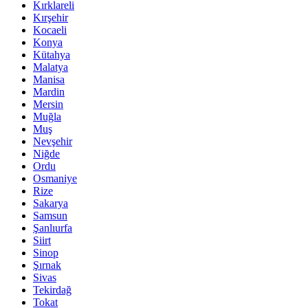
Kırklareli
Kırşehir
Kocaeli
Konya
Kütahya
Malatya
Manisa
Mardin
Mersin
Muğla
Muş
Nevşehir
Niğde
Ordu
Osmaniye
Rize
Sakarya
Samsun
Şanlıurfa
Siirt
Sinop
Şırnak
Sivas
Tekirdağ
Tokat