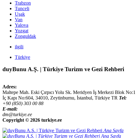
Trabzon
Tunceli
Uşak
Van
Yalova
Yozgat
Zonguldak
ilgili
Türkiye
duyBunu A.Ş. | Türkiye Turizm ve Gezi Rehberi
Adres:
Maltepe Mah. Eski Çırpıcı Yolu Sk. Meridyen İş Merkezi Blok No:1
İç Kapı No:604,
34010
,
Zeytinburnu, İstanbul
,
Türkiye
TR
Tel:
+90 (850) 303 00 88
E-mail:
dm@turkiye.ee
Copyright ©
2026 turkiye.ee
Ana Sayfa
Ana Sayfa