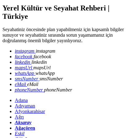
Yerel Kültür ve Seyahat Rehberi |
Türkiye
Seyahatiniz öncesinde plan yapabilmeniz için kapsamlı bilgiler
sunuyor ve seyahatiniz sırasında sorun yaşamamanız için
doğrulanmış önemli bilgiler yayınlıyoruz.
instagram
instagram
facebook
facebook
linkedin
linkedin
mapsUrl
mapsUrl
whatsApp
whatsApp
smsNumber
smsNumber
eMail
eMail
phoneNumber
phoneNumber
Adana
Adıyaman
Afyonkarahisar
Ağrı
Aksaray
Ağaçören
Eskil