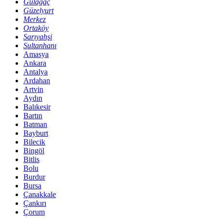
Gülağaç
Güzelyurt
Merkez
Ortaköy
Sarıyahşi
Sultanhanı
Amasya
Ankara
Antalya
Ardahan
Artvin
Aydın
Balıkesir
Bartın
Batman
Bayburt
Bilecik
Bingöl
Bitlis
Bolu
Burdur
Bursa
Çanakkale
Çankırı
Çorum