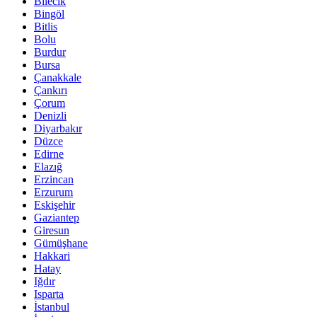
Bilecik
Bingöl
Bitlis
Bolu
Burdur
Bursa
Çanakkale
Çankırı
Çorum
Denizli
Diyarbakır
Düzce
Edirne
Elazığ
Erzincan
Erzurum
Eskişehir
Gaziantep
Giresun
Gümüşhane
Hakkari
Hatay
Iğdır
Isparta
İstanbul