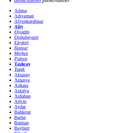
phoneNumber
phoneNumber
Adana
Adıyaman
Afyonkarahisar
Ağrı
Diyadin
Doğubayazıt
Eleşkirt
Hamur
Merkez
Patnos
Taşlıçay
Tutak
Aksaray
Amasya
Ankara
Antalya
Ardahan
Artvin
Aydın
Balıkesir
Bartın
Batman
Bayburt