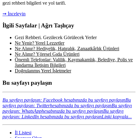
gezi rehberi bilgileri ve yol tarifi.
➞ İnceleyin
İlgili Sayfalar | Ağrı Taşlıçay
Gezi Rehberi. Gezilecek Görülecek Yerler
Ne Yenir? Yerel Lezzetler
Ne Alınır? Hediyelik, Hatıralık, Zanaatkârlık Ürünleri
Ne Alınır? Yöresel Gıda Ürünleri
Önemli Telefonlar: Valilik, Kaymakamlık, Belediye, Polis ve
Jandarma İletişim Bilgileri
Doğrulanmış Yerel İşletmeler
Bu sayfayı paylaşın
Bu sayfayı paylaşın: Facebook hesabınızda bu sayfayı paylaşın
Bu
sayfayı paylaşın: Twitterhesabınızda bu sayfayı paylaşın
Bu sayfayı
paylaşın: WhatsApphesabınızda bu sayfayı paylaşın
Bu sayfayı
paylaşın: LinkedIn hesabınızda bu sayfayı paylaşın
Linki kopyala...
İl Listesi