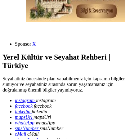
Sponsor
X
Yerel Kültür ve Seyahat Rehberi |
Türkiye
Seyahatiniz öncesinde plan yapabilmeniz için kapsamlı bilgiler
sunuyor ve seyahatiniz sırasında sorun yaşamamanız için
doğrulanmış önemli bilgiler yayınlıyoruz.
instagram
instagram
facebook
facebook
linkedin
linkedin
mapsUrl
mapsUrl
whatsApp
whatsApp
smsNumber
smsNumber
eMail
eMail