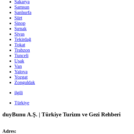
Sakarya
Samsun
Şanlıurfa
Siirt
Sinop
Şırnak
Sivas
Tekirdağ
Tokat
Trabzon
Tunceli
Uşak
Van
Yalova
Yozgat
Zonguldak
ilgili
Türkiye
duyBunu A.Ş. | Türkiye Turizm ve Gezi Rehberi
Adres: