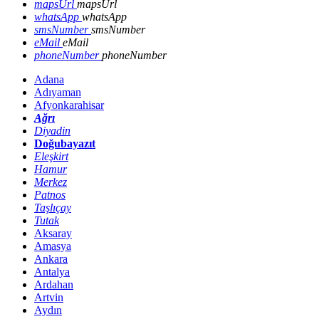
mapsUrl
mapsUrl
whatsApp
whatsApp
smsNumber
smsNumber
eMail
eMail
phoneNumber
phoneNumber
Adana
Adıyaman
Afyonkarahisar
Ağrı
Diyadin
Doğubayazıt
Eleşkirt
Hamur
Merkez
Patnos
Taşlıçay
Tutak
Aksaray
Amasya
Ankara
Antalya
Ardahan
Artvin
Aydın