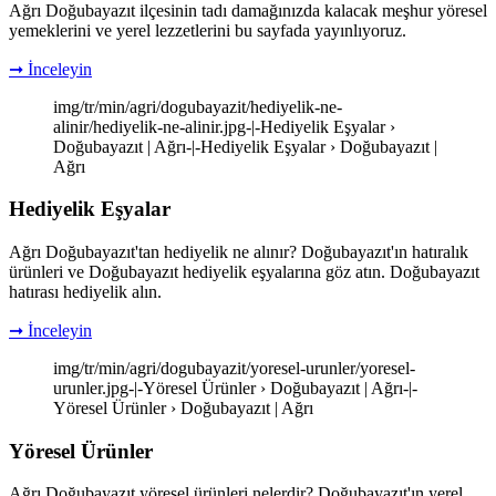
Ağrı Doğubayazıt ilçesinin tadı damağınızda kalacak meşhur yöresel
yemeklerini ve yerel lezzetlerini bu sayfada yayınlıyoruz.
➞ İnceleyin
img/tr/min/agri/dogubayazit/hediyelik-ne-
alinir/hediyelik-ne-alinir.jpg-|-Hediyelik Eşyalar ›
Doğubayazıt | Ağrı-|-Hediyelik Eşyalar › Doğubayazıt |
Ağrı
Hediyelik Eşyalar
Ağrı Doğubayazıt'tan hediyelik ne alınır? Doğubayazıt'ın hatıralık
ürünleri ve Doğubayazıt hediyelik eşyalarına göz atın. Doğubayazıt
hatırası hediyelik alın.
➞ İnceleyin
img/tr/min/agri/dogubayazit/yoresel-urunler/yoresel-
urunler.jpg-|-Yöresel Ürünler › Doğubayazıt | Ağrı-|-
Yöresel Ürünler › Doğubayazıt | Ağrı
Yöresel Ürünler
Ağrı Doğubayazıt yöresel ürünleri nelerdir? Doğubayazıt'ın yerel