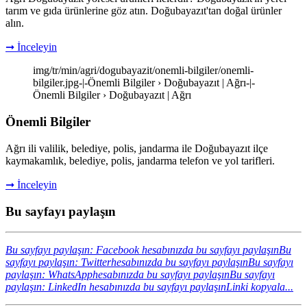
tarım ve gıda ürünlerine göz atın. Doğubayazıt'tan doğal ürünler
alın.
➞ İnceleyin
img/tr/min/agri/dogubayazit/onemli-bilgiler/onemli-
bilgiler.jpg-|-Önemli Bilgiler › Doğubayazıt | Ağrı-|-
Önemli Bilgiler › Doğubayazıt | Ağrı
Önemli Bilgiler
Ağrı ili valilik, belediye, polis, jandarma ile Doğubayazıt ilçe
kaymakamlık, belediye, polis, jandarma telefon ve yol tarifleri.
➞ İnceleyin
Bu sayfayı paylaşın
Bu sayfayı paylaşın: Facebook hesabınızda bu sayfayı paylaşın
Bu
sayfayı paylaşın: Twitterhesabınızda bu sayfayı paylaşın
Bu sayfayı
paylaşın: WhatsApphesabınızda bu sayfayı paylaşın
Bu sayfayı
paylaşın: LinkedIn hesabınızda bu sayfayı paylaşın
Linki kopyala...