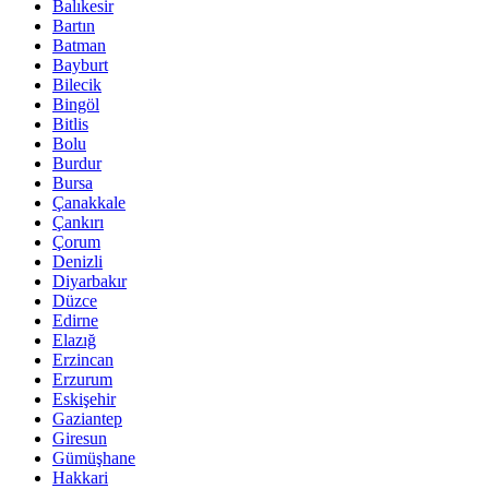
Balıkesir
Bartın
Batman
Bayburt
Bilecik
Bingöl
Bitlis
Bolu
Burdur
Bursa
Çanakkale
Çankırı
Çorum
Denizli
Diyarbakır
Düzce
Edirne
Elazığ
Erzincan
Erzurum
Eskişehir
Gaziantep
Giresun
Gümüşhane
Hakkari