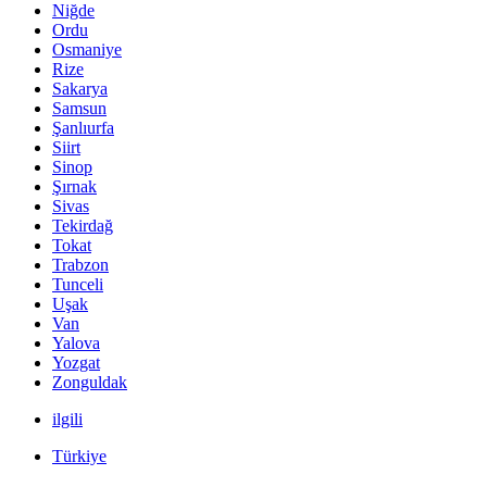
Niğde
Ordu
Osmaniye
Rize
Sakarya
Samsun
Şanlıurfa
Siirt
Sinop
Şırnak
Sivas
Tekirdağ
Tokat
Trabzon
Tunceli
Uşak
Van
Yalova
Yozgat
Zonguldak
ilgili
Türkiye