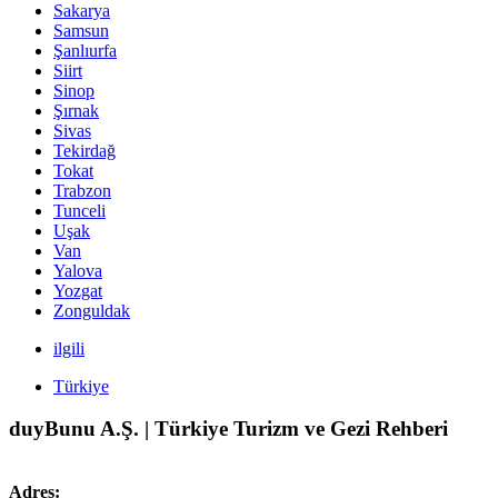
Sakarya
Samsun
Şanlıurfa
Siirt
Sinop
Şırnak
Sivas
Tekirdağ
Tokat
Trabzon
Tunceli
Uşak
Van
Yalova
Yozgat
Zonguldak
ilgili
Türkiye
duyBunu A.Ş. | Türkiye Turizm ve Gezi Rehberi
Adres: