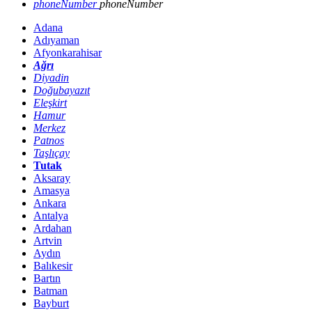
phoneNumber
phoneNumber
Adana
Adıyaman
Afyonkarahisar
Ağrı
Diyadin
Doğubayazıt
Eleşkirt
Hamur
Merkez
Patnos
Taşlıçay
Tutak
Aksaray
Amasya
Ankara
Antalya
Ardahan
Artvin
Aydın
Balıkesir
Bartın
Batman
Bayburt