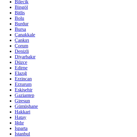
Bilecik
Bingöl
Bitlis
Bolu
Burdur
Bursa
Çanakkale
Çankırı
Çorum
Denizli
Diyarbakır
Düzce
Edirne
Elazığ
Erzincan
Erzurum
Eskişehir
Gaziantep
Giresun
Gümüşhane
Hakkari
Hatay
Iğdır
Isparta
İstanbul