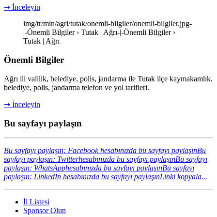
➞ İnceleyin
img/tr/min/agri/tutak/onemli-bilgiler/onemli-bilgiler.jpg-
|-Önemli Bilgiler › Tutak | Ağrı-|-Önemli Bilgiler ›
Tutak | Ağrı
Önemli Bilgiler
Ağrı ili valilik, belediye, polis, jandarma ile Tutak ilçe kaymakamlık,
belediye, polis, jandarma telefon ve yol tarifleri.
➞ İnceleyin
Bu sayfayı paylaşın
Bu sayfayı paylaşın: Facebook hesabınızda bu sayfayı paylaşın
Bu
sayfayı paylaşın: Twitterhesabınızda bu sayfayı paylaşın
Bu sayfayı
paylaşın: WhatsApphesabınızda bu sayfayı paylaşın
Bu sayfayı
paylaşın: LinkedIn hesabınızda bu sayfayı paylaşın
Linki kopyala...
İl Listesi
Sponsor Olun