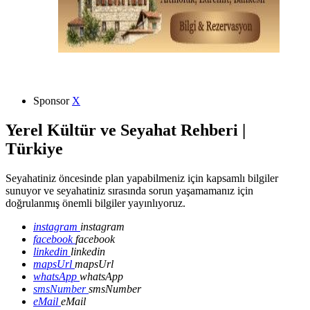
Sponsor
X
Yerel Kültür ve Seyahat Rehberi |
Türkiye
Seyahatiniz öncesinde plan yapabilmeniz için kapsamlı bilgiler
sunuyor ve seyahatiniz sırasında sorun yaşamamanız için
doğrulanmış önemli bilgiler yayınlıyoruz.
instagram
instagram
facebook
facebook
linkedin
linkedin
mapsUrl
mapsUrl
whatsApp
whatsApp
smsNumber
smsNumber
eMail
eMail