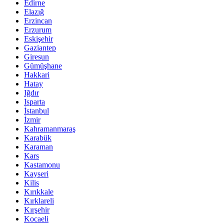
Edirne
Elazığ
Erzincan
Erzurum
Eskişehir
Gaziantep
Giresun
Gümüşhane
Hakkari
Hatay
Iğdır
Isparta
İstanbul
İzmir
Kahramanmaraş
Karabük
Karaman
Kars
Kastamonu
Kayseri
Kilis
Kırıkkale
Kırklareli
Kırşehir
Kocaeli