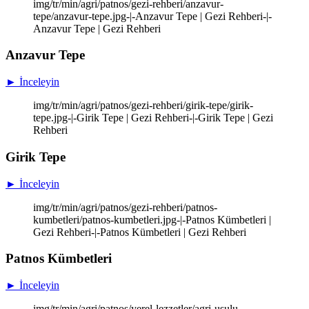
img/tr/min/agri/patnos/gezi-rehberi/anzavur-
tepe/anzavur-tepe.jpg-|-Anzavur Tepe | Gezi Rehberi-|-
Anzavur Tepe | Gezi Rehberi
Anzavur Tepe
► İnceleyin
img/tr/min/agri/patnos/gezi-rehberi/girik-tepe/girik-
tepe.jpg-|-Girik Tepe | Gezi Rehberi-|-Girik Tepe | Gezi
Rehberi
Girik Tepe
► İnceleyin
img/tr/min/agri/patnos/gezi-rehberi/patnos-
kumbetleri/patnos-kumbetleri.jpg-|-Patnos Kümbetleri |
Gezi Rehberi-|-Patnos Kümbetleri | Gezi Rehberi
Patnos Kümbetleri
► İnceleyin
img/tr/min/agri/patnos/yerel-lezzetler/agri-usulu-