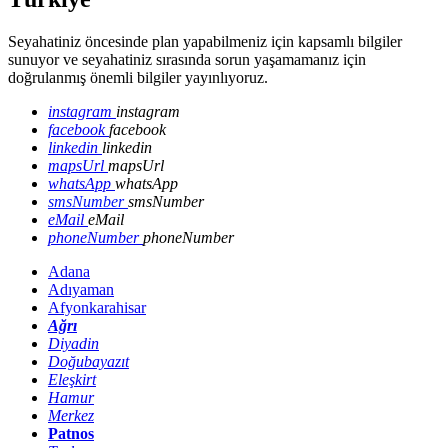
Seyahatiniz öncesinde plan yapabilmeniz için kapsamlı bilgiler
sunuyor ve seyahatiniz sırasında sorun yaşamamanız için
doğrulanmış önemli bilgiler yayınlıyoruz.
instagram
instagram
facebook
facebook
linkedin
linkedin
mapsUrl
mapsUrl
whatsApp
whatsApp
smsNumber
smsNumber
eMail
eMail
phoneNumber
phoneNumber
Adana
Adıyaman
Afyonkarahisar
Ağrı
Diyadin
Doğubayazıt
Eleşkirt
Hamur
Merkez
Patnos