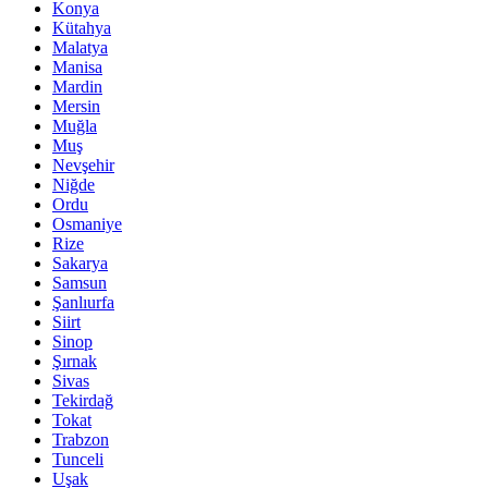
Konya
Kütahya
Malatya
Manisa
Mardin
Mersin
Muğla
Muş
Nevşehir
Niğde
Ordu
Osmaniye
Rize
Sakarya
Samsun
Şanlıurfa
Siirt
Sinop
Şırnak
Sivas
Tekirdağ
Tokat
Trabzon
Tunceli
Uşak