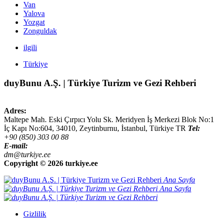
Van
Yalova
Yozgat
Zonguldak
ilgili
Türkiye
duyBunu A.Ş. | Türkiye Turizm ve Gezi Rehberi
Adres:
Maltepe Mah. Eski Çırpıcı Yolu Sk. Meridyen İş Merkezi Blok No:1
İç Kapı No:604,
34010
,
Zeytinburnu, İstanbul
,
Türkiye
TR
Tel:
+90 (850) 303 00 88
E-mail:
dm@turkiye.ee
Copyright ©
2026 turkiye.ee
Ana Sayfa
Ana Sayfa
Gizlilik