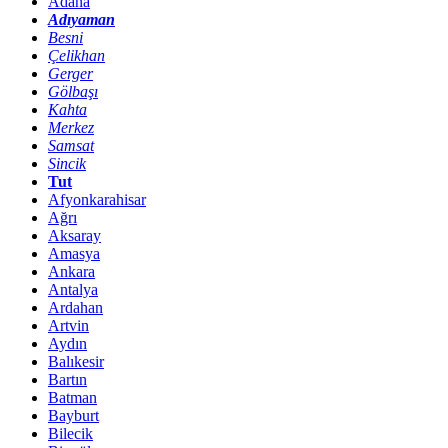
Adana
Adıyaman
Besni
Çelikhan
Gerger
Gölbaşı
Kahta
Merkez
Samsat
Sincik
Tut
Afyonkarahisar
Ağrı
Aksaray
Amasya
Ankara
Antalya
Ardahan
Artvin
Aydın
Balıkesir
Bartın
Batman
Bayburt
Bilecik