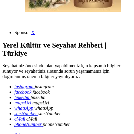
Sponsor
X
Yerel Kültür ve Seyahat Rehberi |
Türkiye
Seyahatiniz öncesinde plan yapabilmeniz için kapsamlı bilgiler
sunuyor ve seyahatiniz sırasında sorun yaşamamanız için
doğrulanmış önemli bilgiler yayınlıyoruz.
instagram
instagram
facebook
facebook
linkedin
linkedin
mapsUrl
mapsUrl
whatsApp
whatsApp
smsNumber
smsNumber
eMail
eMail
phoneNumber
phoneNumber