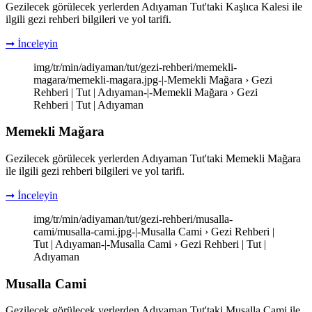
Gezilecek görülecek yerlerden Adıyaman Tut'taki Kaşlıca Kalesi ile
ilgili gezi rehberi bilgileri ve yol tarifi.
➞ İnceleyin
img/tr/min/adiyaman/tut/gezi-rehberi/memekli-
magara/memekli-magara.jpg-|-Memekli Mağara › Gezi
Rehberi | Tut | Adıyaman-|-Memekli Mağara › Gezi
Rehberi | Tut | Adıyaman
Memekli Mağara
Gezilecek görülecek yerlerden Adıyaman Tut'taki Memekli Mağara
ile ilgili gezi rehberi bilgileri ve yol tarifi.
➞ İnceleyin
img/tr/min/adiyaman/tut/gezi-rehberi/musalla-
cami/musalla-cami.jpg-|-Musalla Cami › Gezi Rehberi |
Tut | Adıyaman-|-Musalla Cami › Gezi Rehberi | Tut |
Adıyaman
Musalla Cami
Gezilecek görülecek yerlerden Adıyaman Tut'taki Musalla Cami ile