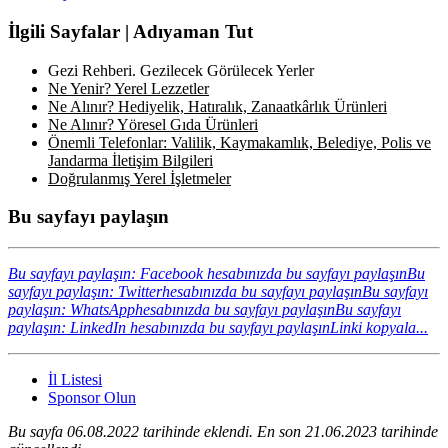
İlgili Sayfalar | Adıyaman Tut
Gezi Rehberi. Gezilecek Görülecek Yerler
Ne Yenir? Yerel Lezzetler
Ne Alınır? Hediyelik, Hatıralık, Zanaatkârlık Ürünleri
Ne Alınır? Yöresel Gıda Ürünleri
Önemli Telefonlar: Valilik, Kaymakamlık, Belediye, Polis ve
Jandarma İletişim Bilgileri
Doğrulanmış Yerel İşletmeler
Bu sayfayı paylaşın
Bu sayfayı paylaşın: Facebook hesabınızda bu sayfayı paylaşın
Bu
sayfayı paylaşın: Twitterhesabınızda bu sayfayı paylaşın
Bu sayfayı
paylaşın: WhatsApphesabınızda bu sayfayı paylaşın
Bu sayfayı
paylaşın: LinkedIn hesabınızda bu sayfayı paylaşın
Linki kopyala...
İl Listesi
Sponsor Olun
Bu sayfa 06.08.2022 tarihinde eklendi. En son 21.06.2023 tarihinde