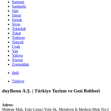
Samsun
Şanlıurfa
Siirt
Sinop
Şırnak
Sivas
Tekirdağ
Tokat
Trabzon
Tunceli
Uşak
Van
Yalova
Yozgat
Zonguldak
ilgili
Türkiye
duyBunu A.Ş. | Türkiye Turizm ve Gezi Rehberi
Adres:
Maltepe Mah. Eski Çırpıcı Yolu Sk. Meridyen İş Merkezi Blok No:1