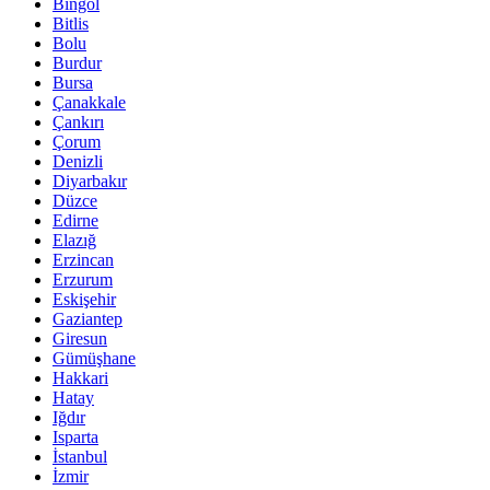
Bingöl
Bitlis
Bolu
Burdur
Bursa
Çanakkale
Çankırı
Çorum
Denizli
Diyarbakır
Düzce
Edirne
Elazığ
Erzincan
Erzurum
Eskişehir
Gaziantep
Giresun
Gümüşhane
Hakkari
Hatay
Iğdır
Isparta
İstanbul
İzmir