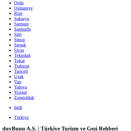
Ordu
Osmaniye
Rize
Sakarya
Samsun
Şanlıurfa
Siirt
Sinop
Şırnak
Sivas
Tekirdağ
Tokat
Trabzon
Tunceli
Uşak
Van
Yalova
Yozgat
Zonguldak
ilgili
Türkiye
duyBunu A.Ş. | Türkiye Turizm ve Gezi Rehberi