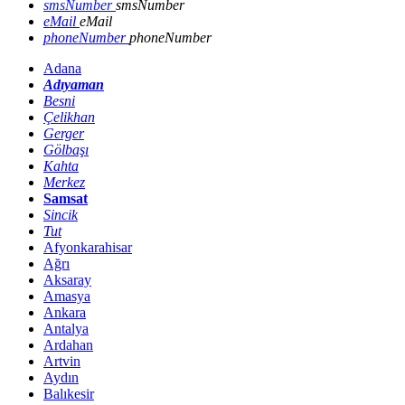
smsNumber
smsNumber
eMail
eMail
phoneNumber
phoneNumber
Adana
Adıyaman
Besni
Çelikhan
Gerger
Gölbaşı
Kahta
Merkez
Samsat
Sincik
Tut
Afyonkarahisar
Ağrı
Aksaray
Amasya
Ankara
Antalya
Ardahan
Artvin
Aydın
Balıkesir