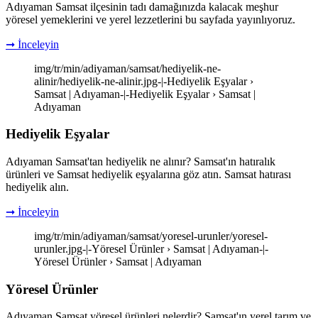
Adıyaman Samsat ilçesinin tadı damağınızda kalacak meşhur
yöresel yemeklerini ve yerel lezzetlerini bu sayfada yayınlıyoruz.
➞ İnceleyin
img/tr/min/adiyaman/samsat/hediyelik-ne-
alinir/hediyelik-ne-alinir.jpg-|-Hediyelik Eşyalar ›
Samsat | Adıyaman-|-Hediyelik Eşyalar › Samsat |
Adıyaman
Hediyelik Eşyalar
Adıyaman Samsat'tan hediyelik ne alınır? Samsat'ın hatıralık
ürünleri ve Samsat hediyelik eşyalarına göz atın. Samsat hatırası
hediyelik alın.
➞ İnceleyin
img/tr/min/adiyaman/samsat/yoresel-urunler/yoresel-
urunler.jpg-|-Yöresel Ürünler › Samsat | Adıyaman-|-
Yöresel Ürünler › Samsat | Adıyaman
Yöresel Ürünler
Adıyaman Samsat yöresel ürünleri nelerdir? Samsat'ın yerel tarım ve