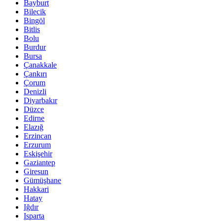
Bayburt
Bilecik
Bingöl
Bitlis
Bolu
Burdur
Bursa
Çanakkale
Çankırı
Çorum
Denizli
Diyarbakır
Düzce
Edirne
Elazığ
Erzincan
Erzurum
Eskişehir
Gaziantep
Giresun
Gümüşhane
Hakkari
Hatay
Iğdır
Isparta