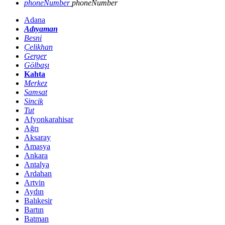
phoneNumber
phoneNumber
Adana
Adıyaman
Besni
Çelikhan
Gerger
Gölbaşı
Kahta
Merkez
Samsat
Sincik
Tut
Afyonkarahisar
Ağrı
Aksaray
Amasya
Ankara
Antalya
Ardahan
Artvin
Aydın
Balıkesir
Bartın
Batman