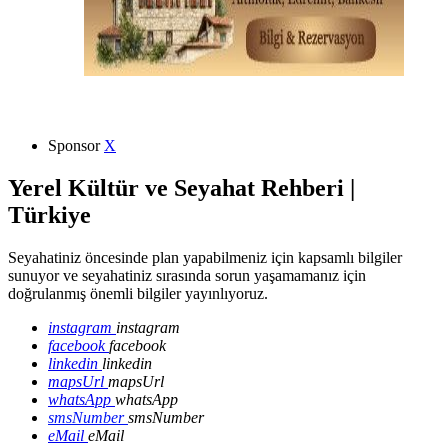
Sponsor
X
Yerel Kültür ve Seyahat Rehberi |
Türkiye
Seyahatiniz öncesinde plan yapabilmeniz için kapsamlı bilgiler
sunuyor ve seyahatiniz sırasında sorun yaşamamanız için
doğrulanmış önemli bilgiler yayınlıyoruz.
instagram
instagram
facebook
facebook
linkedin
linkedin
mapsUrl
mapsUrl
whatsApp
whatsApp
smsNumber
smsNumber
eMail
eMail