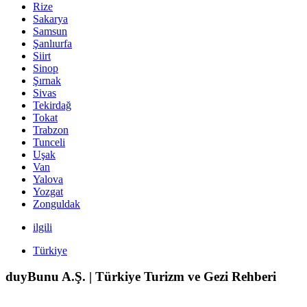
Rize
Sakarya
Samsun
Şanlıurfa
Siirt
Sinop
Şırnak
Sivas
Tekirdağ
Tokat
Trabzon
Tunceli
Uşak
Van
Yalova
Yozgat
Zonguldak
ilgili
Türkiye
duyBunu A.Ş. | Türkiye Turizm ve Gezi Rehberi