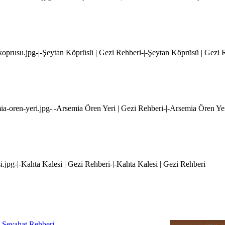
koprusu.jpg-|-Şeytan Köprüsü | Gezi Rehberi-|-Şeytan Köprüsü | Gezi 
ia-oren-yeri.jpg-|-Arsemia Ören Yeri | Gezi Rehberi-|-Arsemia Ören Ye
i.jpg-|-Kahta Kalesi | Gezi Rehberi-|-Kahta Kalesi | Gezi Rehberi