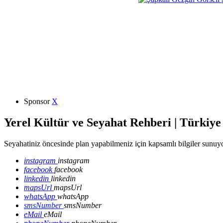
Sponsor
X
Yerel Kültür ve Seyahat Rehberi | Türkiye
Seyahatiniz öncesinde plan yapabilmeniz için kapsamlı bilgiler sunuyo
instagram
instagram
facebook
facebook
linkedin
linkedin
mapsUrl
mapsUrl
whatsApp
whatsApp
smsNumber
smsNumber
eMail
eMail