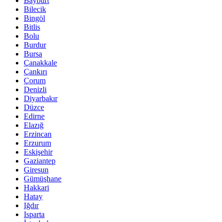
Bayburt
Bilecik
Bingöl
Bitlis
Bolu
Burdur
Bursa
Çanakkale
Çankırı
Çorum
Denizli
Diyarbakır
Düzce
Edirne
Elazığ
Erzincan
Erzurum
Eskişehir
Gaziantep
Giresun
Gümüşhane
Hakkari
Hatay
Iğdır
Isparta