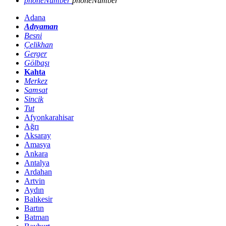
phoneNumber
phoneNumber
Adana
Adıyaman
Besni
Çelikhan
Gerger
Gölbaşı
Kahta
Merkez
Samsat
Sincik
Tut
Afyonkarahisar
Ağrı
Aksaray
Amasya
Ankara
Antalya
Ardahan
Artvin
Aydın
Balıkesir
Bartın
Batman