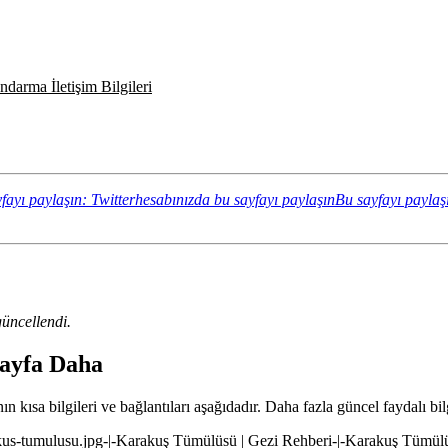
darma İletişim Bilgileri
fayı paylaşın: Twitterhesabınızda bu sayfayı paylaşın
Bu sayfayı paylaş
üncellendi.
Sayfa Daha
 kısa bilgileri ve bağlantıları aşağıdadır. Daha fazla güncel faydalı bil
akus-tumulusu.jpg-|-Karakuş Tümülüsü | Gezi Rehberi-|-Karakuş Tümülü