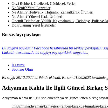
Gezi Rehberi. Gezilecek Görülecek Yerler
Ne Yenir? Yerel Lezzetler
Ne Alınır? Hediyelik, Hatıralık, Zanaatkârlık Ürünleri
Ne Alınır? Yöresel Gıda Ürünleri
Önemli Telefonlar: Valilik, Kaymakamlık, Belediye, Polis ve Jan
Doğrulanmış Yerel İşletmeler
Bu sayfayı paylaşın
Bu sayfayı paylaşın: Facebook hesabınızda bu sayfayı paylaşın
Bu say
LinkedIn hesabınızda bu sayfayı paylaşın
Linki kopyala...
İl Listesi
Sponsor Olun
Bu sayfa 29.12.2022 tarihinde eklendi. En son 21.06.2023 tarihinde g
Adıyaman Kahta İle İlgili Güncel Birkaç 
Adıyaman Kahta ile ilgili son eklenen ya da güncellenen birkaç sayfanın
img/tr/min/adiyaman/kahta/gezi-rehberi/karakus-tumulusu/kar