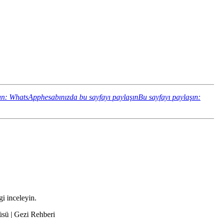
ın: WhatsApphesabınızda bu sayfayı paylaşın
Bu sayfayı paylaşın:
gi inceleyin.
sü | Gezi Rehberi