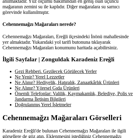
anılmaktadır. Yüz ölçümü bakımından en geniş olan üçüncü
mağaranın zemini su ile kaplıdır. Diğer mağaralara su sarnıcı
görevinde kullanılmıştır.
Cehennemağzı Mağaraları nerede?
Cehennemağzı Mağaraları, Ereğli ilçesindeki İnönü mahallesinde
yer almaktadır. Yukarıdaki yol tarifi butonuna tıklayarak
Cehennemağzı Mağaraları konumunu haritada açabilirsiniz.
İlgili Sayfalar | Zonguldak Karadeniz Ereğli
Gezi Rehberi. Gezilecek Görülecek Yerler
Ne Yenir? Yerel Lezzetler
Ne Alınır? Hediyelik, Hatıralık, Zanaatkârlık Ürünleri
Ne Alınır? Yöresel Gıda Ürünleri
Önemli Telefonlar: Valilik, Kaymakamlık, Belediye, Polis ve
Jandarma İletişim Bilgileri
Doğrulanmış Yerel İşletmeler
Cehennemağzı Mağaraları Görselleri
Karadeniz Ereğli'de bulunan Cehennemağzı Mağaraları ile ilgili
görsellere de göz atın. Eklenmesini istediğiniz Cehennemağzı