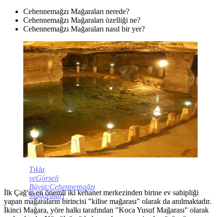
Cehennemağzı Mağaraları nerede?
Cehennemağzı Mağaraları özelliği ne?
Cehennemağzı Mağaraları nasıl bir yer?
Tıkla
veGörseli
Büyüt:Cehennemağzı
İlk Çağ'ın en önemli iki kehanet merkezinden birine ev sahipliği
Mağaraları
yapan mağaraların birincisi "kilise mağarası" olarak da anılmaktadır.
İkinci Mağara, yöre halkı tarafından "Koca Yusuf Mağarası" olarak