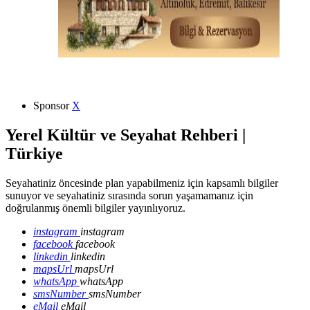
Sponsor
X
Yerel Kültür ve Seyahat Rehberi |
Türkiye
Seyahatiniz öncesinde plan yapabilmeniz için kapsamlı bilgiler
sunuyor ve seyahatiniz sırasında sorun yaşamamanız için
doğrulanmış önemli bilgiler yayınlıyoruz.
instagram
instagram
facebook
facebook
linkedin
linkedin
mapsUrl
mapsUrl
whatsApp
whatsApp
smsNumber
smsNumber
eMail
eMail