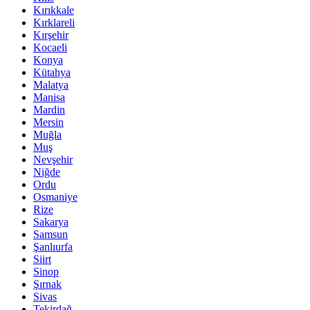
Kırıkkale
Kırklareli
Kırşehir
Kocaeli
Konya
Kütahya
Malatya
Manisa
Mardin
Mersin
Muğla
Muş
Nevşehir
Niğde
Ordu
Osmaniye
Rize
Sakarya
Samsun
Şanlıurfa
Siirt
Sinop
Şırnak
Sivas
Tekirdağ