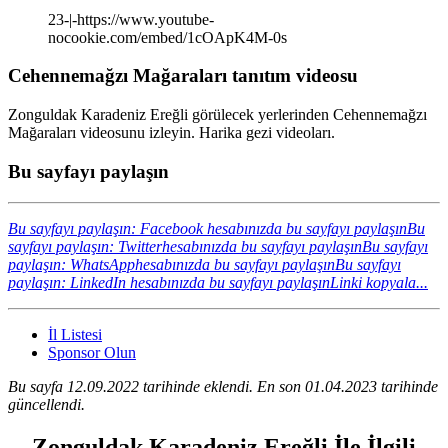
23-|-https://www.youtube-
nocookie.com/embed/1cOApK4M-0s
Cehennemağzı Mağaraları tanıtım videosu
Zonguldak Karadeniz Ereğli görülecek yerlerinden Cehennemağzı
Mağaraları videosunu izleyin. Harika gezi videoları.
Bu sayfayı paylaşın
Bu sayfayı paylaşın: Facebook hesabınızda bu sayfayı paylaşın
Bu
sayfayı paylaşın: Twitterhesabınızda bu sayfayı paylaşın
Bu sayfayı
paylaşın: WhatsApphesabınızda bu sayfayı paylaşın
Bu sayfayı
paylaşın: LinkedIn hesabınızda bu sayfayı paylaşın
Linki kopyala...
İl Listesi
Sponsor Olun
Bu sayfa 12.09.2022 tarihinde eklendi. En son 01.04.2023 tarihinde
güncellendi.
Zonguldak Karadeniz Ereğli İle İlgili