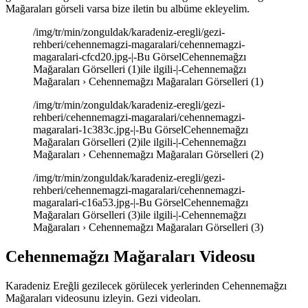
Mağaraları görseli varsa bize iletin bu albüme ekleyelim.
/img/tr/min/zonguldak/karadeniz-eregli/gezi-
rehberi/cehennemagzi-magaralari/cehennemagzi-
magaralari-cfcd20.jpg-|-Bu GörselCehennemağzı
Mağaraları Görselleri (1)ile ilgili-|-Cehennemağzı
Mağaraları › Cehennemağzı Mağaraları Görselleri (1)
/img/tr/min/zonguldak/karadeniz-eregli/gezi-
rehberi/cehennemagzi-magaralari/cehennemagzi-
magaralari-1c383c.jpg-|-Bu GörselCehennemağzı
Mağaraları Görselleri (2)ile ilgili-|-Cehennemağzı
Mağaraları › Cehennemağzı Mağaraları Görselleri (2)
/img/tr/min/zonguldak/karadeniz-eregli/gezi-
rehberi/cehennemagzi-magaralari/cehennemagzi-
magaralari-c16a53.jpg-|-Bu GörselCehennemağzı
Mağaraları Görselleri (3)ile ilgili-|-Cehennemağzı
Mağaraları › Cehennemağzı Mağaraları Görselleri (3)
Cehennemağzı Mağaraları Videosu
Karadeniz Ereğli gezilecek görülecek yerlerinden Cehennemağzı
Mağaraları videosunu izleyin. Gezi videoları.