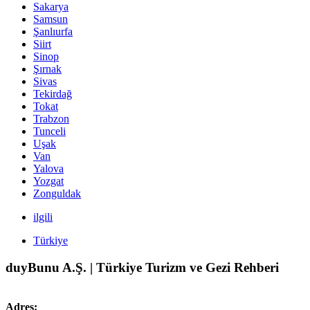
Sakarya
Samsun
Şanlıurfa
Siirt
Sinop
Şırnak
Sivas
Tekirdağ
Tokat
Trabzon
Tunceli
Uşak
Van
Yalova
Yozgat
Zonguldak
ilgili
Türkiye
duyBunu A.Ş. | Türkiye Turizm ve Gezi Rehberi
Adres: