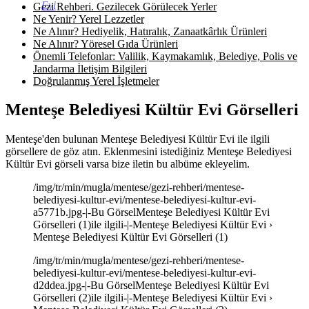
Evi
Gezi Rehberi. Gezilecek Görülecek Yerler
Ne Yenir? Yerel Lezzetler
Ne Alınır? Hediyelik, Hatıralık, Zanaatkârlık Ürünleri
Ne Alınır? Yöresel Gıda Ürünleri
Önemli Telefonlar: Valilik, Kaymakamlık, Belediye, Polis ve
Jandarma İletişim Bilgileri
Doğrulanmış Yerel İşletmeler
Menteşe Belediyesi Kültür Evi Görselleri
Menteşe'den bulunan Menteşe Belediyesi Kültür Evi ile ilgili
görsellere de göz atın. Eklenmesini istediğiniz Menteşe Belediyesi
Kültür Evi görseli varsa bize iletin bu albüme ekleyelim.
/img/tr/min/mugla/mentese/gezi-rehberi/mentese-
belediyesi-kultur-evi/mentese-belediyesi-kultur-evi-
a5771b.jpg-|-Bu GörselMenteşe Belediyesi Kültür Evi
Görselleri (1)ile ilgili-|-Menteşe Belediyesi Kültür Evi ›
Menteşe Belediyesi Kültür Evi Görselleri (1)
/img/tr/min/mugla/mentese/gezi-rehberi/mentese-
belediyesi-kultur-evi/mentese-belediyesi-kultur-evi-
d2ddea.jpg-|-Bu GörselMenteşe Belediyesi Kültür Evi
Görselleri (2)ile ilgili-|-Menteşe Belediyesi Kültür Evi ›