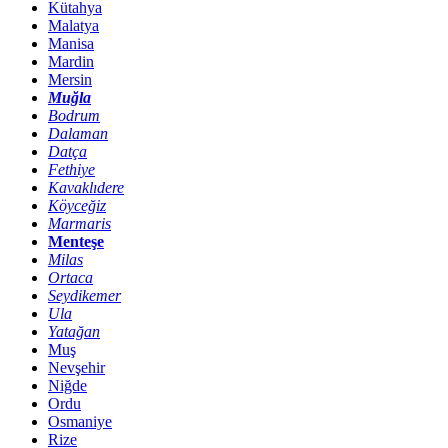
Kütahya
Malatya
Manisa
Mardin
Mersin
Muğla
Bodrum
Dalaman
Datça
Fethiye
Kavaklıdere
Köyceğiz
Marmaris
Menteşe
Milas
Ortaca
Seydikemer
Ula
Yatağan
Muş
Nevşehir
Niğde
Ordu
Osmaniye
Rize