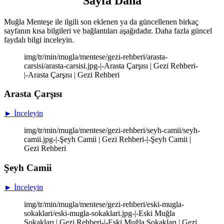
Sayfa Daha
Muğla Menteşe ile ilgili son eklenen ya da güncellenen birkaç
sayfanın kısa bilgileri ve bağlantıları aşağıdadır. Daha fazla güncel
faydalı bilgi inceleyin.
img/tr/min/mugla/mentese/gezi-rehberi/arasta-
carsisi/arasta-carsisi.jpg-|-Arasta Çarşısı | Gezi Rehberi-
|-Arasta Çarşısı | Gezi Rehberi
Arasta Çarşısı
► İnceleyin
img/tr/min/mugla/mentese/gezi-rehberi/seyh-camii/seyh-
camii.jpg-|-Şeyh Camii | Gezi Rehberi-|-Şeyh Camii |
Gezi Rehberi
Şeyh Camii
► İnceleyin
img/tr/min/mugla/mentese/gezi-rehberi/eski-mugla-
sokaklari/eski-mugla-sokaklari.jpg-|-Eski Muğla
Sokakları | Gezi Rehberi-|-Eski Muğla Sokakları | Gezi