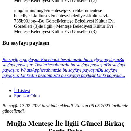
Menteşe Belediyesi Kültür Evi Görselleri (2)
/img/tr/min/mugla/mentese/gezi-rehberi/mentese-
belediyesi-kultur-evi/mentese-belediyesi-kultur-evi-
735b90.jpg-|-Bu GörselMenteşe Belediyesi Kültür Evi
Görselleri (3)ile ilgili-|-Menteşe Belediyesi Kültür Evi ›
Menteşe Belediyesi Kültür Evi Görselleri (3)
Bu sayfayı paylaşın
Bu sayfayı paylaşın: Facebook hesabınızda bu sayfayı paylaşın
Bu
sayfayı paylaşın: Twitterhesabınızda bu sayfayı paylaşın
Bu sayfayı
paylaşın: WhatsApphesabınızda bu sayfayı paylaşın
Bu sayfayı
paylaşın: LinkedIn hesabınızda bu sayfayı paylaşın
Linki kopyala...
İl Listesi
Sponsor Olun
Bu sayfa 17.02.2023 tarihinde eklendi. En son 06.05.2023 tarihinde
güncellendi.
Muğla Menteşe İle İlgili Güncel Birkaç