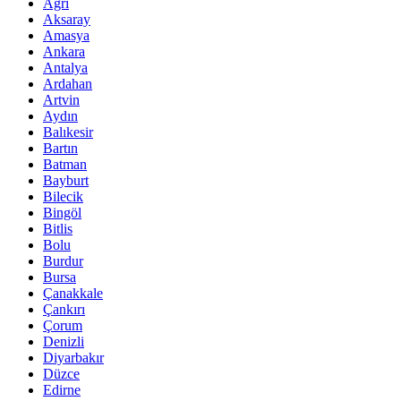
Ağrı
Aksaray
Amasya
Ankara
Antalya
Ardahan
Artvin
Aydın
Balıkesir
Bartın
Batman
Bayburt
Bilecik
Bingöl
Bitlis
Bolu
Burdur
Bursa
Çanakkale
Çankırı
Çorum
Denizli
Diyarbakır
Düzce
Edirne