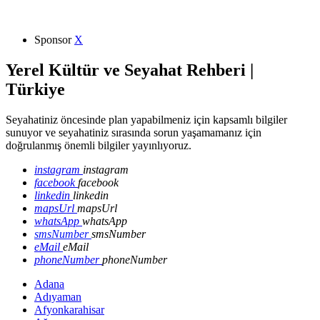
Sponsor
X
Yerel Kültür ve Seyahat Rehberi |
Türkiye
Seyahatiniz öncesinde plan yapabilmeniz için kapsamlı bilgiler
sunuyor ve seyahatiniz sırasında sorun yaşamamanız için
doğrulanmış önemli bilgiler yayınlıyoruz.
instagram
instagram
facebook
facebook
linkedin
linkedin
mapsUrl
mapsUrl
whatsApp
whatsApp
smsNumber
smsNumber
eMail
eMail
phoneNumber
phoneNumber
Adana
Adıyaman
Afyonkarahisar