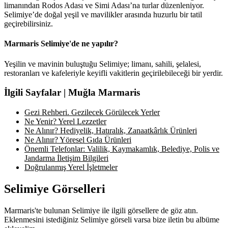
limanından Rodos Adası ve Simi Adası’na turlar düzenleniyor.
Selimiye’de doğal yeşil ve mavilikler arasında huzurlu bir tatil
geçirebilirsiniz.
Marmaris Selimiye'de ne yapılır?
Yeşilin ve mavinin buluştuğu Selimiye; limanı, sahili, şelalesi,
restoranları ve kafeleriyle keyifli vakitlerin geçirilebileceği bir yerdir.
İlgili Sayfalar | Muğla Marmaris
Gezi Rehberi. Gezilecek Görülecek Yerler
Ne Yenir? Yerel Lezzetler
Ne Alınır? Hediyelik, Hatıralık, Zanaatkârlık Ürünleri
Ne Alınır? Yöresel Gıda Ürünleri
Önemli Telefonlar: Valilik, Kaymakamlık, Belediye, Polis ve
Jandarma İletişim Bilgileri
Doğrulanmış Yerel İşletmeler
Selimiye Görselleri
Marmaris'te bulunan Selimiye ile ilgili görsellere de göz atın.
Eklenmesini istediğiniz Selimiye görseli varsa bize iletin bu albüme