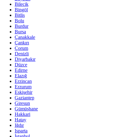
Bilecik
Bingöl
Bitlis
Bolu
Burdur
Bursa
Çanakkale
Çankırı
Çorum
Denizli
Diyarbakır
Düzce
Edirne
Elazığ
Erzincan
Erzurum
Eskişehir
Gaziantep
Giresun
Gümüşhane
Hakkari
Hatay
Iğdır
Isparta
İstanbul