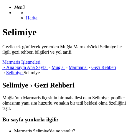
Menü
Harita
Selimiye
Gezilecek görülecek yerlerden Muğla Marmaris'teki Selimiye ile
ilgili gezi rehberi bilgileri ve yol tarifi.
Marmaris İşletmeleri
‹‹
Ana Sayfa
Ana Sayfa
›
Muğla
›
Marmaris
›
Gezi Rehberi
›
Selimiye
Selimiye
Selimiye › Gezi Rehberi
Muğla’nın Marmaris ilçesinin bir mahallesi olan Selimiye, popüler
olmasının yanı sıra huzurlu ve sakin bir tatil beldesi olma özelliğini
taşır.
Bu sayfa şunlarla ilgili:
Marmaris Selimiye'de ne yapılır?