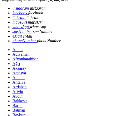
instagram
instagram
facebook
facebook
linkedin
linkedin
mapsUrl
mapsUrl
whatsApp
whatsApp
smsNumber
smsNumber
eMail
eMail
phoneNumber
phoneNumber
Adana
Adıyaman
Afyonkarahisar
Ağrı
Aksaray
Amasya
Ankara
Antalya
Ardahan
Artvin
Aydın
Balıkesir
Bartın
Batman
Bayburt