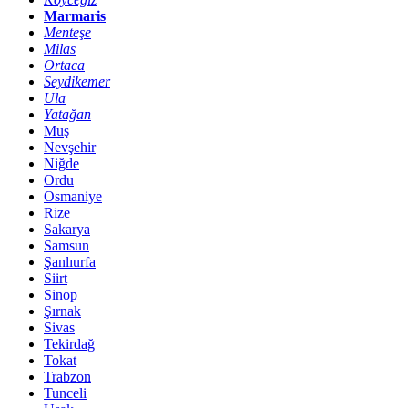
Marmaris
Menteşe
Milas
Ortaca
Seydikemer
Ula
Yatağan
Muş
Nevşehir
Niğde
Ordu
Osmaniye
Rize
Sakarya
Samsun
Şanlıurfa
Siirt
Sinop
Şırnak
Sivas
Tekirdağ
Tokat
Trabzon
Tunceli