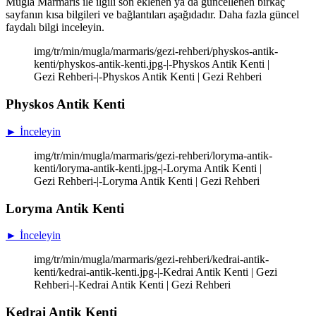
Muğla Marmaris ile ilgili son eklenen ya da güncellenen birkaç
sayfanın kısa bilgileri ve bağlantıları aşağıdadır. Daha fazla güncel
faydalı bilgi inceleyin.
img/tr/min/mugla/marmaris/gezi-rehberi/physkos-antik-
kenti/physkos-antik-kenti.jpg-|-Physkos Antik Kenti |
Gezi Rehberi-|-Physkos Antik Kenti | Gezi Rehberi
Physkos Antik Kenti
► İnceleyin
img/tr/min/mugla/marmaris/gezi-rehberi/loryma-antik-
kenti/loryma-antik-kenti.jpg-|-Loryma Antik Kenti |
Gezi Rehberi-|-Loryma Antik Kenti | Gezi Rehberi
Loryma Antik Kenti
► İnceleyin
img/tr/min/mugla/marmaris/gezi-rehberi/kedrai-antik-
kenti/kedrai-antik-kenti.jpg-|-Kedrai Antik Kenti | Gezi
Rehberi-|-Kedrai Antik Kenti | Gezi Rehberi
Kedrai Antik Kenti