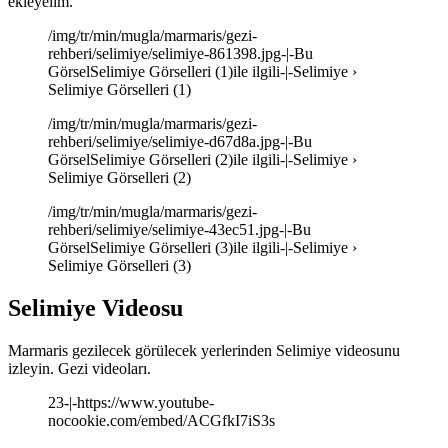
ekleyelim.
/img/tr/min/mugla/marmaris/gezi-
rehberi/selimiye/selimiye-861398.jpg-|-Bu
GörselSelimiye Görselleri (1)ile ilgili-|-Selimiye ›
Selimiye Görselleri (1)
/img/tr/min/mugla/marmaris/gezi-
rehberi/selimiye/selimiye-d67d8a.jpg-|-Bu
GörselSelimiye Görselleri (2)ile ilgili-|-Selimiye ›
Selimiye Görselleri (2)
/img/tr/min/mugla/marmaris/gezi-
rehberi/selimiye/selimiye-43ec51.jpg-|-Bu
GörselSelimiye Görselleri (3)ile ilgili-|-Selimiye ›
Selimiye Görselleri (3)
Selimiye Videosu
Marmaris gezilecek görülecek yerlerinden Selimiye videosunu
izleyin. Gezi videoları.
23-|-https://www.youtube-
nocookie.com/embed/ACGfkI7iS3s