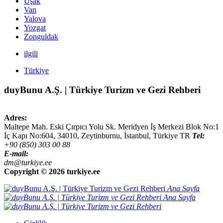
Uşak
Van
Yalova
Yozgat
Zonguldak
ilgili
Türkiye
duyBunu A.Ş. | Türkiye Turizm ve Gezi Rehberi
Adres:
Maltepe Mah. Eski Çırpıcı Yolu Sk. Meridyen İş Merkezi Blok No:1
İç Kapı No:604,
34010
,
Zeytinburnu, İstanbul
,
Türkiye
TR
Tel:
+90 (850) 303 00 88
E-mail:
dm@turkiye.ee
Copyright ©
2026 turkiye.ee
Ana Sayfa
Ana Sayfa